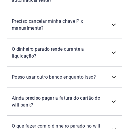
automaticamente?
Não. O processo é feito pelo novo banco, por meio da port
Preciso cancelar minha chave Pix
manualmente?
Não. A partir da liquidação, o saldo fica bloqueado e nã
O dinheiro parado rende durante a
liquidação?
Sim. A liquidação do will bank não impede o uso de conta
Posso usar outro banco enquanto isso?
Sim. A liquidação não cancela as dívidas dos clientes. 
Ainda preciso pagar a fatura do cartão do
will bank?
Depende do tipo de produto. Quem tinha saldo em conta d
O que fazer com o dinheiro parado no will