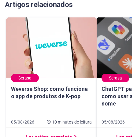
Artigos relacionados
Serasa
Serasa
Weverse Shop: como funciona o app de produtos de K-pop
ChatGPT para sa
Weverse Shop: como funciona
ChatGPT para 
o app de produtos de K-pop
como usar a I
nome
Data de publicação 5 de agosto de 2026
10 minutos de leitura
Data de publicaçã
14 minutos de leit
05/08/2026
10 minutos
de leitura
05/08/2026