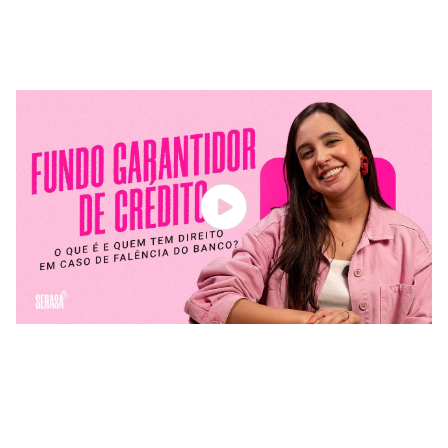
Investimentos (CDB e outros)
Atenção
Como descadastrar o Pix atrelado ao will bank
Como fazer a portabilidade da chave
Alerta de golpes
O que acontece com o cartão de crédito do will
bank
O que está suspenso
O que acontece com as compras parceladas pelo
will bank?