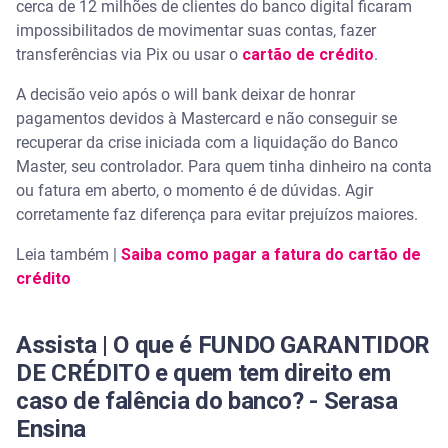
Como chegou a esse ponto
cerca de 12 milhões de clientes do banco digital ficaram
impossibilitados de movimentar suas contas, fazer
O que é liquidação extrajudicial?
transferências via Pix ou usar o
cartão de crédito
.
A decisão veio após o will bank deixar de honrar
Por que o Banco Central decidiu liquidar o will
pagamentos devidos à Mastercard e não conseguir se
bank?
recuperar da crise iniciada com a liquidação do Banco
Master, seu controlador. Para quem tinha dinheiro na conta
O que muda para quem tinha conta no will bank
ou fatura em aberto, o momento é de dúvidas. Agir
corretamente faz diferença para evitar prejuízos maiores.
O que está bloqueado:
Leia também |
Saiba como pagar a fatura do cartão de
Salário ou pagamentos programados
crédito
Posso movimentar o saldo após a liquidação do
will bank?
Assista | O que é FUNDO GARANTIDOR
DE CRÉDITO e quem tem direito em
O que fazer com o dinheiro parado no will bank?
caso de falência do banco? - Serasa
Ensina
Saldo em conta de pagamento