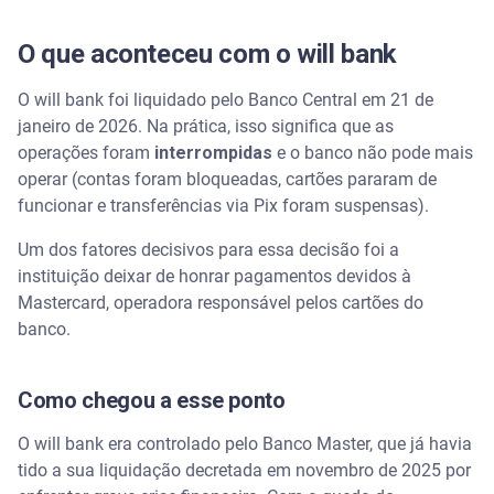
A fatura do cartão precisa ser paga?
O que aconteceu com o will bank
Como pagar a fatura do will bank?
O will bank foi liquidado pelo Banco Central em 21 de
E se o dinheiro estiver preso na conta?
janeiro de 2026. Na prática, isso significa que as
operações foram
interrompidas
e o banco não pode mais
Como pagar a fatura do will bank?
operar (contas foram bloqueadas, cartões pararam de
funcionar e transferências via Pix foram suspensas).
Posso ser negativado se não pagar a fatura do will
bank?
Um dos fatores decisivos para essa decisão foi a
instituição deixar de honrar pagamentos devidos à
O que fazer para evitar problemas
Mastercard, operadora responsável pelos cartões do
banco.
Negociação de dívidas: como o Serasa Limpa
Nome pode ajudar
Como chegou a esse ponto
O que fazer agora: resumo prático
O will bank era controlado pelo Banco Master, que já havia
tido a sua liquidação decretada em novembro de 2025 por
Entenda como funciona o FGC