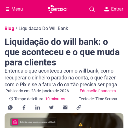
Menu
Entrar
Navegação do blog
Blog
/
Liquidacao Do Will Bank
Liquidação do will bank: o
que aconteceu e o que muda
para clientes
Entenda o que aconteceu com o will bank, como
recuperar o dinheiro parado na conta, o que fazer
com o Pix e se a fatura do cartão precisa ser paga.
Categoria Educação financeira
Tempo de leitura: 10 minutos
Publicado em: 23 de janeiro de 2026
Educação financeira
Tempo de leitura:
10 minutos
Texto de: Time Serasa