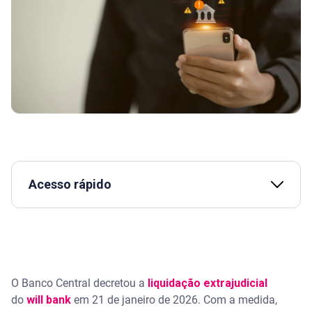
Acesso rápido
Assista | O que é FUNDO GARANTIDOR DE
CRÉDITO e quem tem direito em caso de falência
do banco? - Serasa Ensina
O que aconteceu com o will bank
O Banco Central decretou a
liquidação extrajudicial
do
will bank
em 21 de janeiro de 2026. Com a medida,