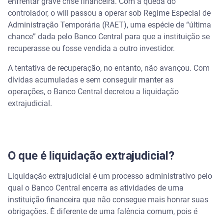
enfrentar grave crise financeira. Com a queda do
controlador, o will passou a operar sob Regime Especial de
Perguntas frequentes sobre a liquidação do will
bank
Administração Temporária (RAET), uma espécie de “última
chance” dada pelo Banco Central para que a instituição se
Posso recuperar meu dinheiro do will bank?
recuperasse ou fosse vendida a outro investidor.
A tentativa de recuperação, no entanto, não avançou. Com
O Pix do will bank deixa de funcionar
automaticamente?
dívidas acumuladas e sem conseguir manter as
operações, o Banco Central decretou a liquidação
Preciso cancelar minha chave Pix manualmente?
extrajudicial.
O dinheiro parado rende durante a liquidação?
Posso usar outro banco enquanto isso?
O que é liquidação extrajudicial?
Ainda preciso pagar a fatura do cartão do will
Liquidação extrajudicial é um processo administrativo pelo
bank?
qual o Banco Central encerra as atividades de uma
instituição financeira que não consegue mais honrar suas
O que fazer com o dinheiro parado no will bank?
obrigações. É diferente de uma falência comum, pois é