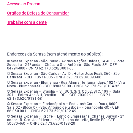
Acesso ao Procon
Órgãos de Defesa do Consumidor
Trabalhe com a gente
Endereços da Serasa (sem atendimento ao público):
Serasa Experian - São Paulo - Endereço: Avenida das Nações Unidas, núme
© Serasa Experian - São Paulo - Av das Nações Unidas, 14.401 - Torre
Sucupira - 24º andar - Chácara Sto. Antônio - São Paulo-SP - CEP
04794-000 - CNPJ 62.173.620/0001-80
Serasa Experian - São Carlos - Endereço: Avenida Doutor Heitor José Real
© Serasa Experian - São Carlos - Av. Dr. Heitor José Reali, 360 - São
Carlos-SP - CEP 13571-385 - CNPJ 62.173.620/0093-06
Serasa Experian - Blumenau - Endereço: Rua Almirante Tamandaré, número
© Serasa Experian - Blumenau - Rua Almirante Tamandaré, 1024 - Vila
Nova - Blumenau-SC - CEP 89035-000 - CNPJ 62.173.620/0104-95
Serasa Experian - Brasília, Endereço: Setor Comercial Norte, sem número, e
© Serasa Experian – Brasília – ST SCN, S/N, Qd 02, Bl C, 109 – Sala
301 – Bairro Asa Sul, Brasília – DF – CEP 70302-911 – CNPJ
62.173.620/0131-68
Serasa Experian - Florianópolis, Endereço: Rodovia José Carlos, número 8
© Serasa Experian – Florianópolis – Rod. José Carlos Daux, 8600 -
Sala 02 - Bloco 07 - Sto. Antônio de Lisboa - Florianópolis-SC - CEP
88.050-001 – CNPJ 62.173.620/0132-49
Serasa Experian - Recife, Endereço: Edifício Empresarial Charles Darwin,
© Serasa Experian – Recife – Edifício Empresarial Charles Darwin - 2º
andar - R. Sen. José Henrique, 231 - Ilha do Leite, Recife-PE - CEP
50070-460 – CNPJ 62.173.620/0133-20