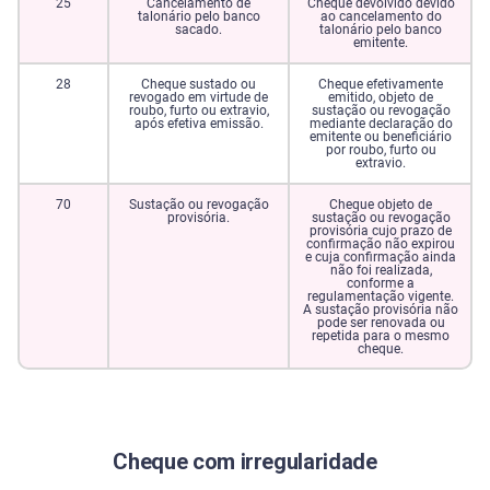
25
Cancelamento de
Cheque devolvido devido
talonário pelo banco
ao cancelamento do
sacado.
talonário pelo banco
emitente.
28
Cheque sustado ou
Cheque efetivamente
revogado em virtude de
emitido, objeto de
roubo, furto ou extravio,
sustação ou revogação
após efetiva emissão.
mediante declaração do
emitente ou beneficiário
por roubo, furto ou
extravio.
70
Sustação ou revogação
Cheque objeto de
provisória.
sustação ou revogação
provisória cujo prazo de
confirmação não expirou
e cuja confirmação ainda
não foi realizada,
conforme a
regulamentação vigente.
A sustação provisória não
pode ser renovada ou
repetida para o mesmo
cheque.
Cheque com irregularidade