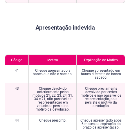
Apresentação indevida
Código
Motivo
Explicação do Motivo
41
Cheque apresentado a
Cheque apresentado em
banco que não o sacado.
banco diferente do banco
sacado.
43
Cheque devolvido
Cheque previamente
anteriormente pelos
devolvido por certos
motivos 21, 22, 23, 24, 31,
motivos e não passível de
34 e 71, não passível de
reapresentação, pois
reapresentação em
persiste o motivo da
virtude de persistir o
devolução.
motivo da devolução.
44
Cheque prescrito.
Cheque apresentado após
6 meses da expiração do
prazo de apresentação.