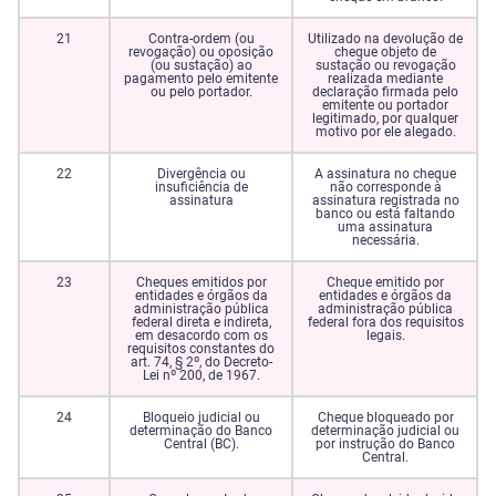
21
Contra-ordem (ou
Utilizado na devolução de
revogação) ou oposição
cheque objeto de
(ou sustação) ao
sustação ou revogação
pagamento pelo emitente
realizada mediante
ou pelo portador.
declaração firmada pelo
emitente ou portador
legitimado, por qualquer
motivo por ele alegado.
22
Divergência ou
A assinatura no cheque
insuficiência de
não corresponde à
assinatura
assinatura registrada no
banco ou está faltando
uma assinatura
necessária.
23
Cheques emitidos por
Cheque emitido por
entidades e órgãos da
entidades e órgãos da
administração pública
administração pública
federal direta e indireta,
federal fora dos requisitos
em desacordo com os
legais.
requisitos constantes do
art. 74, § 2º, do Decreto-
Lei nº 200, de 1967.
24
Bloqueio judicial ou
Cheque bloqueado por
determinação do Banco
determinação judicial ou
Central (BC).
por instrução do Banco
Central.