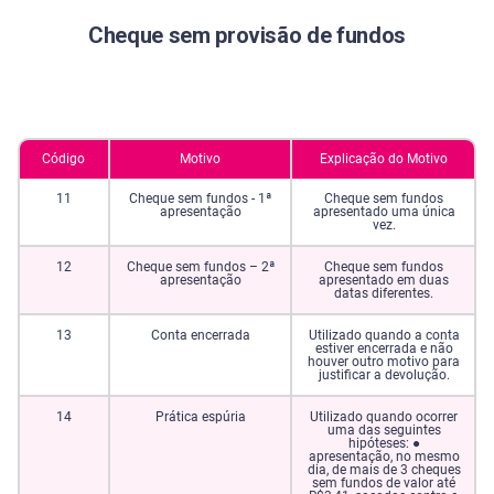
Cheque sem provisão de fundos
Código
Motivo
Explicação do Motivo
11
Cheque sem fundos - 1ª
Cheque sem fundos
apresentação
apresentado uma única
vez.
12
Cheque sem fundos – 2ª
Cheque sem fundos
apresentação
apresentado em duas
datas diferentes.
13
Conta encerrada
Utilizado quando a conta
estiver encerrada e não
houver outro motivo para
justificar a devolução.
14
Prática espúria
Utilizado quando ocorrer
uma das seguintes
hipóteses: ●
apresentação, no mesmo
dia, de mais de 3 cheques
sem fundos de valor até