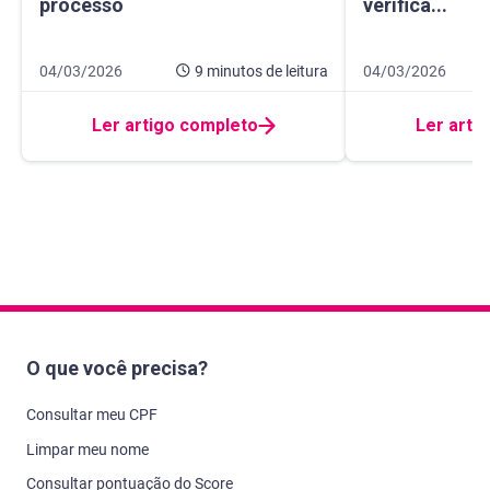
processo
verifica...
Data de publicação 4 de março de 2026
9 minutos de leitura
Data de publicaçã
7 minutos de leitur
04/03/2026
9 minutos
de leitura
04/03/2026
Ler artigo completo
Ler arti
O que você precisa?
Consultar meu CPF
Limpar meu nome
Consultar pontuação do Score