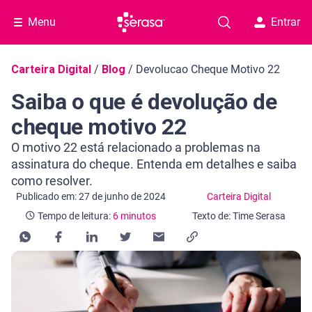
Menu
Entrar
Navegação do blog
Carteira Digital
/
Blog
/
Devolucao Cheque Motivo 22
Saiba o que é devolução de
cheque motivo 22
O motivo 22 está relacionado a problemas na
assinatura do cheque. Entenda em detalhes e saiba
como resolver.
Categoria Carteira Digital
Tempo de leitura: 6 minutos
Publicado em: 27 de junho de 2024
Carteira Digital
Tempo de leitura:
6 minutos
Texto de: Time Serasa