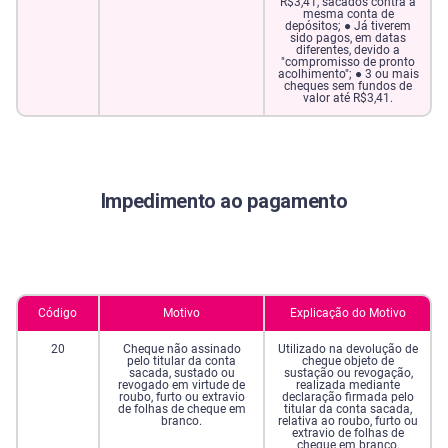
R$3,41, sacados contra a
mesma conta de
depósitos; ● Já tiverem
sido pagos, em datas
diferentes, devido a
"compromisso de pronto
acolhimento"; ● 3 ou mais
cheques sem fundos de
valor até R$3,41.
Impedimento ao pagamento
Código
Motivo
Explicação do Motivo
20
Cheque não assinado
Utilizado na devolução de
pelo titular da conta
cheque objeto de
sacada, sustado ou
sustação ou revogação,
revogado em virtude de
realizada mediante
roubo, furto ou extravio
declaração firmada pelo
de folhas de cheque em
titular da conta sacada,
branco.
relativa ao roubo, furto ou
extravio de folhas de
cheque em branco.