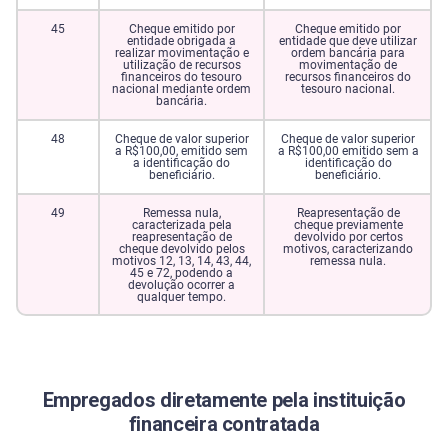
45
Cheque emitido por
Cheque emitido por
entidade obrigada a
entidade que deve utilizar
realizar movimentação e
ordem bancária para
utilização de recursos
movimentação de
financeiros do tesouro
recursos financeiros do
nacional mediante ordem
tesouro nacional.
bancária.
48
Cheque de valor superior
Cheque de valor superior
a R$100,00, emitido sem
a R$100,00 emitido sem a
a identificação do
identificação do
beneficiário.
beneficiário.
49
Remessa nula,
Reapresentação de
caracterizada pela
cheque previamente
reapresentação de
devolvido por certos
cheque devolvido pelos
motivos, caracterizando
motivos 12, 13, 14, 43, 44,
remessa nula.
45 e 72, podendo a
devolução ocorrer a
qualquer tempo.
Empregados diretamente pela instituição
financeira contratada