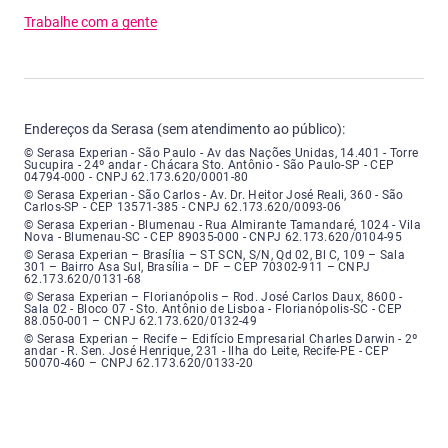
Trabalhe com a gente
Endereços da Serasa (sem atendimento ao público):
Serasa Experian - São Paulo - Endereço: Avenida das Nações Unidas, núme
© Serasa Experian - São Paulo - Av das Nações Unidas, 14.401 - Torre
Sucupira - 24º andar - Chácara Sto. Antônio - São Paulo-SP - CEP
04794-000 - CNPJ 62.173.620/0001-80
Serasa Experian - São Carlos - Endereço: Avenida Doutor Heitor José Real
© Serasa Experian - São Carlos - Av. Dr. Heitor José Reali, 360 - São
Carlos-SP - CEP 13571-385 - CNPJ 62.173.620/0093-06
Serasa Experian - Blumenau - Endereço: Rua Almirante Tamandaré, número
© Serasa Experian - Blumenau - Rua Almirante Tamandaré, 1024 - Vila
Nova - Blumenau-SC - CEP 89035-000 - CNPJ 62.173.620/0104-95
Serasa Experian - Brasília, Endereço: Setor Comercial Norte, sem número, e
© Serasa Experian – Brasília – ST SCN, S/N, Qd 02, Bl C, 109 – Sala
301 – Bairro Asa Sul, Brasília – DF – CEP 70302-911 – CNPJ
62.173.620/0131-68
Serasa Experian - Florianópolis, Endereço: Rodovia José Carlos, número 8
© Serasa Experian – Florianópolis – Rod. José Carlos Daux, 8600 -
Sala 02 - Bloco 07 - Sto. Antônio de Lisboa - Florianópolis-SC - CEP
88.050-001 – CNPJ 62.173.620/0132-49
Serasa Experian - Recife, Endereço: Edifício Empresarial Charles Darwin,
© Serasa Experian – Recife – Edifício Empresarial Charles Darwin - 2º
andar - R. Sen. José Henrique, 231 - Ilha do Leite, Recife-PE - CEP
50070-460 – CNPJ 62.173.620/0133-20