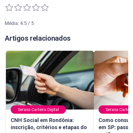
Média: 4.5 / 5
Média de avaliação: 4.5 de 5
Artigos relacionados
Serasa Carteira Digital
Serasa Carteira
CNH Social em Rondônia: inscrição, critérios e etapas do 
Como consultar 
CNH Social em Rondônia:
Como consult
inscrição, critérios e etapas do
em SP: passo 