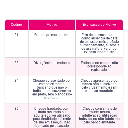
Código
Motivo
Explicação do Motivo
31
Erro no preenchimento
Erro de preenchimento,
como ausência de data
de emissão, mês grafado
numericamente, ausência
de assinatura, valor por
extenso incompleto.
33
Divergência de endosso
Endosso no cheque não
corresponde ao
registrado.
34
Cheque apresentado por
Cheque apresentado por
estabelecimento
banco não autorizado
bancário que não o
pelo cruzamento e sem
indicado no cruzamento
endosso-mandato.
em preto, sem o endosso-
mandato.
35
Cheque fraudado, com
Cheque com sinais de
dado rasurado ou
fraude, rasura,
adulterado, ou utilizado
adulteração, utilização
para finalidade diferente
indevida ou não fabricado
de sua emissão, ou não
pelo banco emitente.
fabricado pelo sacado.