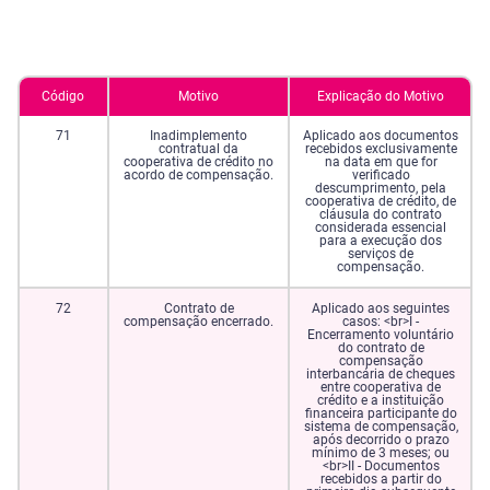
Código
Motivo
Explicação do Motivo
71
Inadimplemento
Aplicado aos documentos
contratual da
recebidos exclusivamente
cooperativa de crédito no
na data em que for
acordo de compensação.
verificado
descumprimento, pela
cooperativa de crédito, de
cláusula do contrato
considerada essencial
para a execução dos
serviços de
compensação.
72
Contrato de
Aplicado aos seguintes
compensação encerrado.
casos: <br>I -
Encerramento voluntário
do contrato de
compensação
interbancária de cheques
entre cooperativa de
crédito e a instituição
financeira participante do
sistema de compensação,
após decorrido o prazo
mínimo de 3 meses; ou
<br>II - Documentos
recebidos a partir do