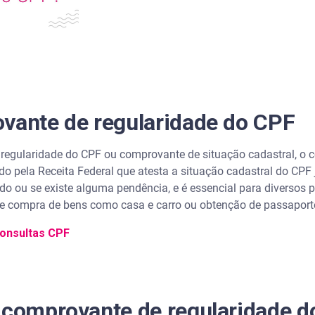
s do CPF
do CPF pelo celular
crédito com o Serasa Score
mprovante de regularidade do CPF
vante de regularidade do CPF
regularidade do CPF?
egularidade do CPF ou comprovante de situação cadastral, o c
o pela Receita Federal que atesta a situação cadastral do CPF j
CPF?
do ou se existe alguma pendência, e é essencial para diversos 
de compra de bens como casa e carro ou obtenção de passaport
rição?
onsultas CPF
 CPF?
 comprovante de regularidade 