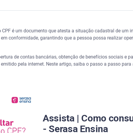
grátis? - Serasa Ensina
 CPF é um documento que atesta a situação cadastral de um ind
ularidade do CPF
e em conformidade, garantindo que a pessoa possa realizar oper
 de regularidade do CPF?
rtura de contas bancárias, obtenção de benefícios sociais e p
egular
 emitido pela internet. Neste artigo, saiba o passo a passo par
ite da Receita Federal
app da Receita Federal
 situação cadastral do CPF
Assista | Como consu
er regular
- Serasa Ensina