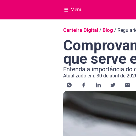
Menu
Navegação do blog
Carteira Digital
/
Blog
/
Regulari
Comprovant
que serve 
Entenda a importância do 
Atualizado em: 30 de abril de 202
Categoria Carteira Digital
Tempo de leitura: 9 minutos