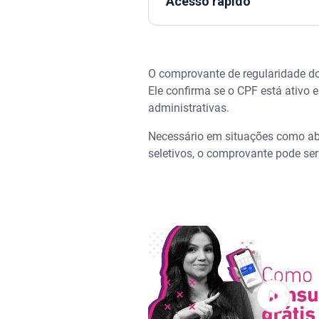
Acesso rápido
Assista | Como consultar CPF 
O comprovante de regularidade do
O que é o comprovante de reg
Ele confirma se o CPF está ativo 
administrativas.
Para que serve o comprovante
Necessário em situações como abe
Como saber se meu CPF está r
seletivos, o comprovante pode ser
Consultar status do CPF pelo s
Consultar status do CPF pelo 
Como emitir o comprovante de
O que fazer se o CPF não estiv