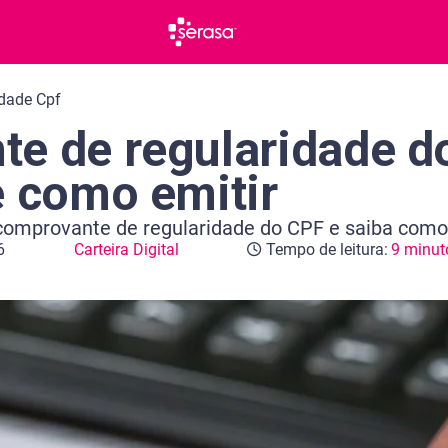
dade Cpf
e de regularidade d
e como emitir
comprovante de regularidade do CPF e saiba como 
6
Carteira Digital
Tempo de leitura:
9 minut