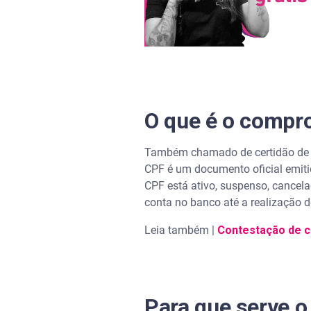
Possíveis situações cadastrai
Como acompanhar a situação 
Acompanhe sua pontuação de 
Pergunta frequentes sobre co
O que é o compro
Como obter o comprovante de 
Também chamado de certidão de r
CPF é um documento oficial emitid
O que significa regularidade 
CPF está ativo, suspenso, cancela
conta no banco até a realização 
Como ver se meu CPF tem rest
Leia também |
Contestação de c
Como tirar a regularização do
Para que serve o