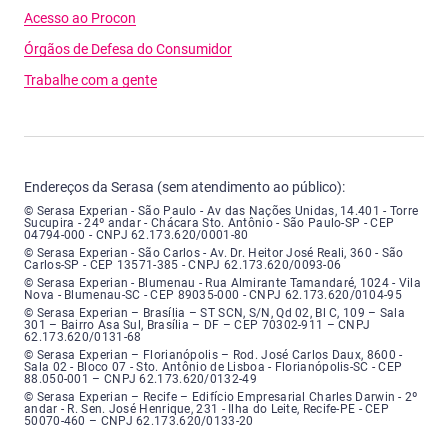
Acesso ao Procon
Órgãos de Defesa do Consumidor
Trabalhe com a gente
Endereços da Serasa (sem atendimento ao público):
Serasa Experian - São Paulo - Endereço: Avenida das Nações Unidas, núme
© Serasa Experian - São Paulo - Av das Nações Unidas, 14.401 - Torre
Sucupira - 24º andar - Chácara Sto. Antônio - São Paulo-SP - CEP
04794-000 - CNPJ 62.173.620/0001-80
Serasa Experian - São Carlos - Endereço: Avenida Doutor Heitor José Real
© Serasa Experian - São Carlos - Av. Dr. Heitor José Reali, 360 - São
Carlos-SP - CEP 13571-385 - CNPJ 62.173.620/0093-06
Serasa Experian - Blumenau - Endereço: Rua Almirante Tamandaré, número
© Serasa Experian - Blumenau - Rua Almirante Tamandaré, 1024 - Vila
Nova - Blumenau-SC - CEP 89035-000 - CNPJ 62.173.620/0104-95
Serasa Experian - Brasília, Endereço: Setor Comercial Norte, sem número, e
© Serasa Experian – Brasília – ST SCN, S/N, Qd 02, Bl C, 109 – Sala
301 – Bairro Asa Sul, Brasília – DF – CEP 70302-911 – CNPJ
62.173.620/0131-68
Serasa Experian - Florianópolis, Endereço: Rodovia José Carlos, número 8
© Serasa Experian – Florianópolis – Rod. José Carlos Daux, 8600 -
Sala 02 - Bloco 07 - Sto. Antônio de Lisboa - Florianópolis-SC - CEP
88.050-001 – CNPJ 62.173.620/0132-49
Serasa Experian - Recife, Endereço: Edifício Empresarial Charles Darwin,
© Serasa Experian – Recife – Edifício Empresarial Charles Darwin - 2º
andar - R. Sen. José Henrique, 231 - Ilha do Leite, Recife-PE - CEP
50070-460 – CNPJ 62.173.620/0133-20