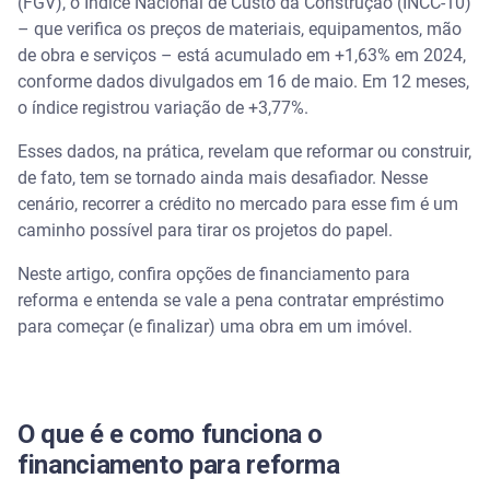
(FGV), o Índice Nacional de Custo da Construção (INCC-10)
– que verifica os preços de materiais, equipamentos, mão
Empréstimo com garantia de veículo
de obra e serviços – está acumulado em +1,63% em 2024,
conforme dados divulgados em 16 de maio. Em 12 meses,
Sem título
o índice registrou variação de +3,77%.
Esses dados, na prática, revelam que reformar ou construir,
Empréstimo consignado
de fato, tem se tornado ainda mais desafiador. Nesse
cenário, recorrer a crédito no mercado para esse fim é um
Vantagens e desvantagens de fazer um
financiamento para reforma
caminho possível para tirar os projetos do papel.
Neste artigo, confira opções de financiamento para
Vantagens
reforma e entenda se vale a pena contratar empréstimo
para começar (e finalizar) uma obra em um imóvel.
Desvantagens
Como conseguir um empréstimo para reforma ou
construção
O que é e como funciona o
Como escolher o melhor crédito para reforma
financiamento para reforma