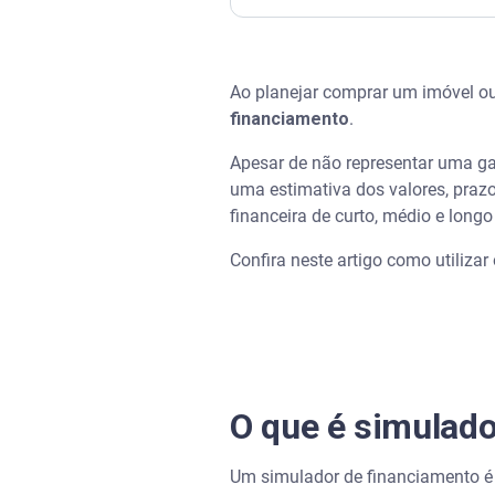
O que é simulador de financi
Ao planejar comprar um imóvel ou
Assista | Documentos necessár
financiamento
.
Por que é importante utilizar
Apesar de não representar uma ga
uma estimativa dos valores, praz
Vantagens de usar um simula
financeira de curto, médio e longo
Confira neste artigo como utiliza
Simular um financiamento é o
Como usar um simulador de f
Como escolher a melhor opçã
O que é simulado
Precisando de crédito? Utilize
Um simulador de financiamento é 