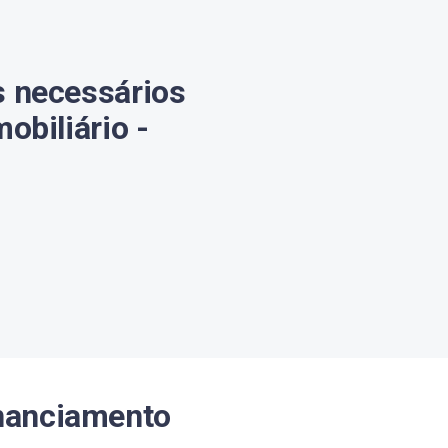
s necessários
obiliário -
inanciamento