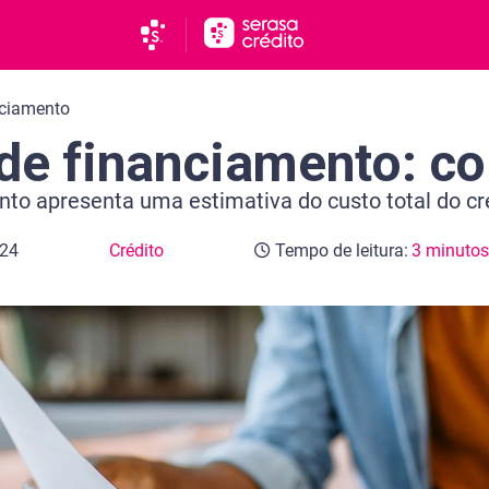
nciamento
de financiamento: co
to apresenta uma estimativa do custo total do cré
024
Crédito
Tempo de leitura:
3 minuto