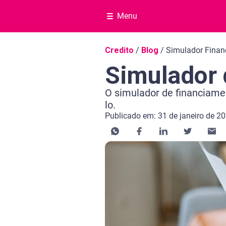
Menu
Navegação do blog
Credito
/
Blog
/
Simulador Fina
Simulador 
O simulador de financiamen
lo.
Publicado em: 31 de janeiro de 2
Categoria Crédito
Tempo de leitura: 3 minutos