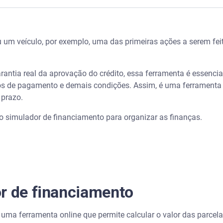
amento
 um veículo, por exemplo, uma das primeiras ações a serem feit
ios para financiamento imobiliário - Serasa Ensina
 um simulador de financiamento antes de pedir um crédito?
rantia real da aprovação do crédito, essa ferramenta é essenci
os de pagamento e demais condições. Assim, é uma ferramenta 
dor de financiamento
 prazo.
r o simulador de financiamento para organizar as finanças.
 mesmo que ter o crédito aprovado?
inanciamento
o de financiamento
r de financiamento
 o simulador online do Serasa Crédito
uma ferramenta online que permite calcular o valor das parcel