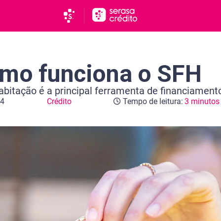
omo funciona o SFH
bitação é a principal ferramenta de financiamento 
24
Crédito
Tempo de leitura:
3 minutos