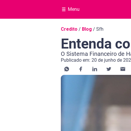
Menu
Navegação do blog
Credito
/
Blog
/
Sfh
Entenda c
O Sistema Financeiro de Ha
Publicado em: 20 de junho de 20
Categoria Crédito
Tempo de leitura: 3 minutos