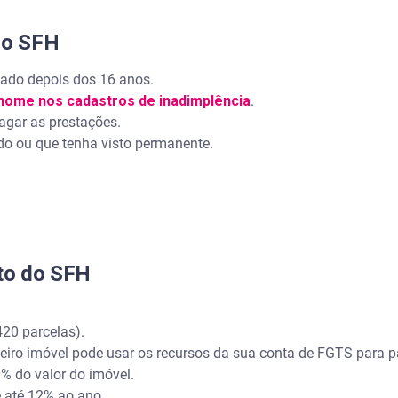
no SFH
do depois dos 16 anos.
 nome nos cadastros de inadimplência
.
gar as prestações.
do ou que tenha visto permanente.
to do SFH
0 parcelas).
o imóvel pode usar os recursos da sua conta de FGTS para pa
do valor do imóvel.
até 12% ao ano.