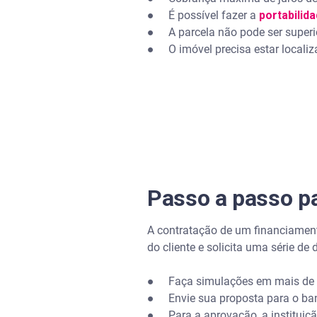
● É possível fazer a
portabilid
● A parcela não pode ser superi
● O imóvel precisa estar localiza
Passo a passo p
A contratação de um financiament
do cliente e solicita uma série 
● Faça simulações em mais de u
● Envie sua proposta para o banc
● Para a aprovação, a instituiçã