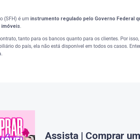
como conquistar a casa própria
ão (SFH) é um
instrumento regulado pelo Governo Federal qu
iro de Habitação
e imóveis
.
trato, tanto para os bancos quanto para os clientes. Por isso, 
liário do país, ela não está disponível em todos os casos. Ente
a.
FH
financiamento
 Minha Casa, Minha Vida?
 o SFI?
 é preciso regularizar dívidas
Assista | Comprar u