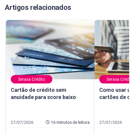
Artigos relacionados
Serasa Crédito
Serasa Crédito
Cartão de crédito sem anuidade para score baixo
Como usar um ma
Cartão de crédito sem
Como usar um
anuidade para score baixo
cartões de cr
Data de publicação 27 de julho de 2026
16 minutos de leitura
Data de publicação
10 minutos de leit
27/07/2026
16 minutos
de leitura
27/07/2026