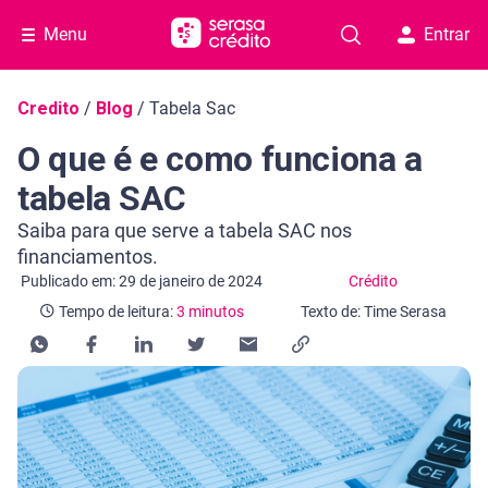
Menu
Entrar
Navegação do blog
Credito
/
Blog
/
Tabela Sac
O que é e como funciona a
tabela SAC
Saiba para que serve a tabela SAC nos
financiamentos.
Categoria Crédito
Tempo de leitura: 3 minutos
Publicado em: 29 de janeiro de 2024
Crédito
Tempo de leitura:
3 minutos
Texto de: Time Serasa