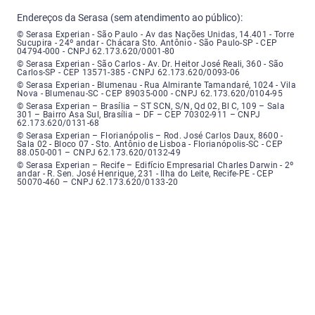
Endereços da Serasa (sem atendimento ao público):
Serasa Experian - São Paulo - Endereço: Avenida das Nações Unidas, núme
© Serasa Experian - São Paulo - Av das Nações Unidas, 14.401 - Torre
Sucupira - 24º andar - Chácara Sto. Antônio - São Paulo-SP - CEP
04794-000 - CNPJ 62.173.620/0001-80
Serasa Experian - São Carlos - Endereço: Avenida Doutor Heitor José Real
© Serasa Experian - São Carlos - Av. Dr. Heitor José Reali, 360 - São
Carlos-SP - CEP 13571-385 - CNPJ 62.173.620/0093-06
Serasa Experian - Blumenau - Endereço: Rua Almirante Tamandaré, número
© Serasa Experian - Blumenau - Rua Almirante Tamandaré, 1024 - Vila
Nova - Blumenau-SC - CEP 89035-000 - CNPJ 62.173.620/0104-95
Serasa Experian - Brasília, Endereço: Setor Comercial Norte, sem número, e
© Serasa Experian – Brasília – ST SCN, S/N, Qd 02, Bl C, 109 – Sala
301 – Bairro Asa Sul, Brasília – DF – CEP 70302-911 – CNPJ
62.173.620/0131-68
Serasa Experian - Florianópolis, Endereço: Rodovia José Carlos, número 8
© Serasa Experian – Florianópolis – Rod. José Carlos Daux, 8600 -
Sala 02 - Bloco 07 - Sto. Antônio de Lisboa - Florianópolis-SC - CEP
88.050-001 – CNPJ 62.173.620/0132-49
Serasa Experian - Recife, Endereço: Edifício Empresarial Charles Darwin,
© Serasa Experian – Recife – Edifício Empresarial Charles Darwin - 2º
andar - R. Sen. José Henrique, 231 - Ilha do Leite, Recife-PE - CEP
50070-460 – CNPJ 62.173.620/0133-20