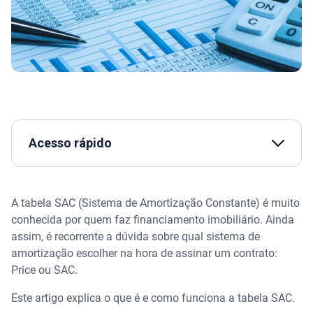
Acesso rápido
Assista | Dicionário de bolso #3: como fazer
AMORTIZAÇÃO? - Serasa Ensina
A tabela SAC (Sistema de Amortização Constante) é muito
conhecida por quem faz financiamento imobiliário. Ainda
Antes de tudo: o que é amortização?
assim, é recorrente a dúvida sobre qual sistema de
amortização escolher na hora de assinar um contrato:
O que é tabela SAC
Price ou SAC.
Tabela SAC e tabela Price: quais as diferenças?
Este artigo explica o que é e como funciona a tabela SAC.