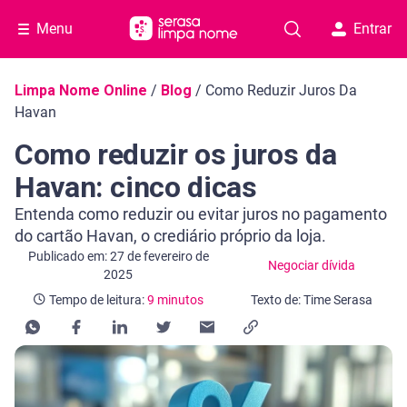
Menu
Entrar
Navegação do blog
Limpa Nome Online
/
Blog
/
Como Reduzir Juros Da
Havan
Como reduzir os juros da
Havan: cinco dicas
Entenda como reduzir ou evitar juros no pagamento
do cartão Havan, o crediário próprio da loja.
Categoria Negociar dívida
Tempo de leitura: 9 minutos
Publicado em: 27 de fevereiro de
Negociar dívida
2025
Tempo de leitura:
9 minutos
Texto de: Time Serasa