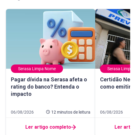
Serasa Limpa Nome
Serasa Limpa
Pagar dívida na Serasa afeta o rating do banco? Entenda 
Certidão Negativ
Pagar dívida na Serasa afeta o
Certidão Nega
rating do banco? Entenda o
como emitir e
impacto
Data de publicação 6 de agosto de 2026
12 minutos de leitura
Data de publicaçã
8 minutos de leitur
06/08/2026
12 minutos
de leitura
06/08/2026
Ler artigo completo
Ler arti