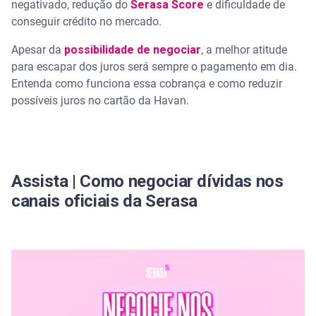
negativado, redução do
Serasa Score
e dificuldade de
Como reduzir os juros da Havan: cinco dicas
conseguir crédito no mercado.
Apesar da
Quanto a Havan cobra de juros por dia?
possibilidade de negociar
, a melhor atitude
para escapar dos juros será sempre o pagamento em dia.
Entenda como funciona essa cobrança e como reduzir
A Serasa te ajuda a lembrar do vencimento das
contas
possíveis juros no cartão da Havan.
Assista | Como negociar dívidas nos
canais oficiais da Serasa