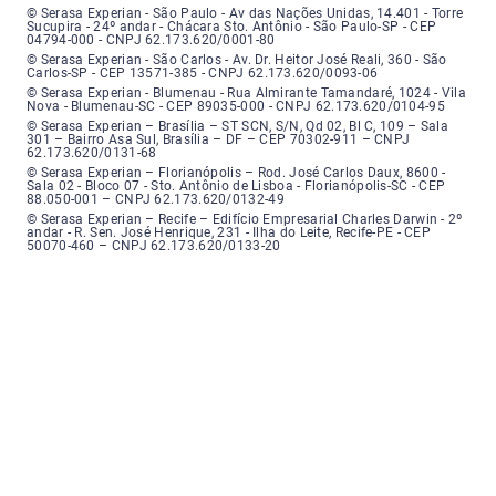
Serasa Experian - São Paulo - Endereço: Avenida das Nações Unidas, núme
© Serasa Experian - São Paulo - Av das Nações Unidas, 14.401 - Torre
Sucupira - 24º andar - Chácara Sto. Antônio - São Paulo-SP - CEP
04794-000 - CNPJ 62.173.620/0001-80
Serasa Experian - São Carlos - Endereço: Avenida Doutor Heitor José Real
© Serasa Experian - São Carlos - Av. Dr. Heitor José Reali, 360 - São
Carlos-SP - CEP 13571-385 - CNPJ 62.173.620/0093-06
Serasa Experian - Blumenau - Endereço: Rua Almirante Tamandaré, número
© Serasa Experian - Blumenau - Rua Almirante Tamandaré, 1024 - Vila
Nova - Blumenau-SC - CEP 89035-000 - CNPJ 62.173.620/0104-95
Serasa Experian - Brasília, Endereço: Setor Comercial Norte, sem número, e
© Serasa Experian – Brasília – ST SCN, S/N, Qd 02, Bl C, 109 – Sala
301 – Bairro Asa Sul, Brasília – DF – CEP 70302-911 – CNPJ
62.173.620/0131-68
Serasa Experian - Florianópolis, Endereço: Rodovia José Carlos, número 8
© Serasa Experian – Florianópolis – Rod. José Carlos Daux, 8600 -
Sala 02 - Bloco 07 - Sto. Antônio de Lisboa - Florianópolis-SC - CEP
88.050-001 – CNPJ 62.173.620/0132-49
Serasa Experian - Recife, Endereço: Edifício Empresarial Charles Darwin,
© Serasa Experian – Recife – Edifício Empresarial Charles Darwin - 2º
andar - R. Sen. José Henrique, 231 - Ilha do Leite, Recife-PE - CEP
50070-460 – CNPJ 62.173.620/0133-20