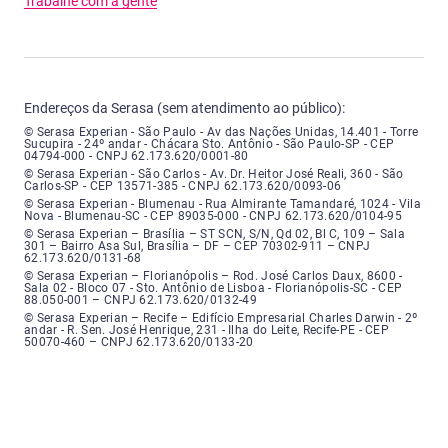
Trabalhe com a gente
Endereços da Serasa (sem atendimento ao público):
Serasa Experian - São Paulo - Endereço: Avenida das Nações Unidas, núme
© Serasa Experian - São Paulo - Av das Nações Unidas, 14.401 - Torre
Sucupira - 24º andar - Chácara Sto. Antônio - São Paulo-SP - CEP
04794-000 - CNPJ 62.173.620/0001-80
Serasa Experian - São Carlos - Endereço: Avenida Doutor Heitor José Real
© Serasa Experian - São Carlos - Av. Dr. Heitor José Reali, 360 - São
Carlos-SP - CEP 13571-385 - CNPJ 62.173.620/0093-06
Serasa Experian - Blumenau - Endereço: Rua Almirante Tamandaré, número
© Serasa Experian - Blumenau - Rua Almirante Tamandaré, 1024 - Vila
Nova - Blumenau-SC - CEP 89035-000 - CNPJ 62.173.620/0104-95
Serasa Experian - Brasília, Endereço: Setor Comercial Norte, sem número, e
© Serasa Experian – Brasília – ST SCN, S/N, Qd 02, Bl C, 109 – Sala
301 – Bairro Asa Sul, Brasília – DF – CEP 70302-911 – CNPJ
62.173.620/0131-68
Serasa Experian - Florianópolis, Endereço: Rodovia José Carlos, número 8
© Serasa Experian – Florianópolis – Rod. José Carlos Daux, 8600 -
Sala 02 - Bloco 07 - Sto. Antônio de Lisboa - Florianópolis-SC - CEP
88.050-001 – CNPJ 62.173.620/0132-49
Serasa Experian - Recife, Endereço: Edifício Empresarial Charles Darwin,
© Serasa Experian – Recife – Edifício Empresarial Charles Darwin - 2º
andar - R. Sen. José Henrique, 231 - Ilha do Leite, Recife-PE - CEP
50070-460 – CNPJ 62.173.620/0133-20