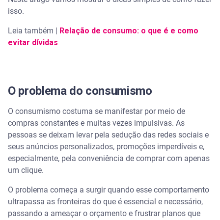
isso.
Identifique seu ponto fraco
Leia também |
Relação de consumo: o que é e como
Estabeleça um orçamento
evitar dívidas
Coloque seus sonhos no papel
Faça uma lista do que precisa
O problema do consumismo
O consumismo costuma se manifestar por meio de
Assista | Pequenas economias com Nath Finanças
compras constantes e muitas vezes impulsivas. As
pessoas se deixam levar pela sedução das redes sociais e
Conte com a Serasa para organizar as finanças
seus anúncios personalizados, promoções imperdíveis e,
especialmente, pela conveniência de comprar com apenas
Serasa Score
um clique.
Serasa Limpa Nome
O problema começa a surgir quando esse comportamento
ultrapassa as fronteiras do que é essencial e necessário,
Serasa Crédito
passando a ameaçar o orçamento e frustrar planos que