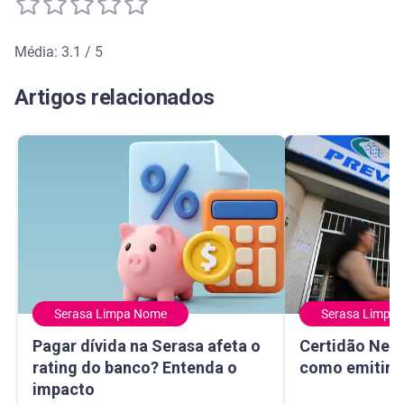
Média: 3.1 / 5
Média de avaliação: 3.1 de 5
Artigos relacionados
Serasa Limpa Nome
Serasa Limpa
Pagar dívida na Serasa afeta o rating do banco? Entenda 
Certidão Negativ
Pagar dívida na Serasa afeta o
Certidão Nega
rating do banco? Entenda o
como emitir e
impacto