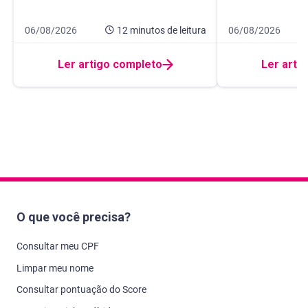
Data de publicação 6 de agosto de 2026
12 minutos de leitura
Data de publicaçã
8 minutos de leitur
06/08/2026
12 minutos
de leitura
06/08/2026
Ler artigo completo
Ler arti
O que você precisa?
Consultar meu CPF
Limpar meu nome
Consultar pontuação do Score