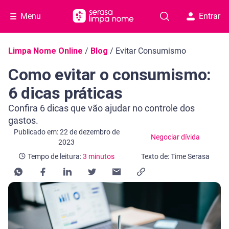
Menu
Entrar
Navegação do blog
Limpa Nome Online
/
Blog
/
Evitar Consumismo
Como evitar o consumismo:
6 dicas práticas
Confira 6 dicas que vão ajudar no controle dos
gastos.
Categoria Negociar dívida
Tempo de leitura: 3 minutos
Publicado em: 22 de dezembro de
Negociar dívida
2023
Tempo de leitura:
3 minutos
Texto de: Time Serasa