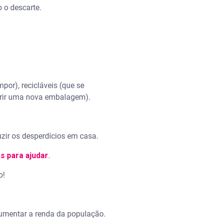
o o descarte.
or), recicláveis (que se
uirir uma nova embalagem).
uzir os desperdícios em casa.
s para ajudar
.
o!
aumentar a renda da população.