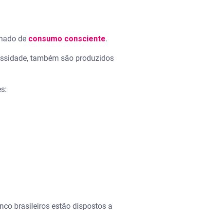
amado de
consumo consciente
.
cessidade, também são produzidos
es:
co brasileiros estão dispostos a
.