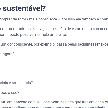
 sustentável?
comprar de forma mais consciente – por isso ele também é ch
 comprar produtos e serviços que, além de estarem em sua ne
nor impacto possível no meio ambiente.
midor consciente, por exemplo, passa pelas seguintes reflexõ
pa agora?
?
ociais e ambientais?
 após o uso?
katu em parceria com a Globe Scan destaca que três em cada cin
s que trabalham para melhorar o meio ambiente e a sociedade