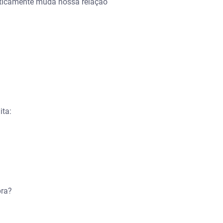
aticamente muda nossa relação
ita:
pra?