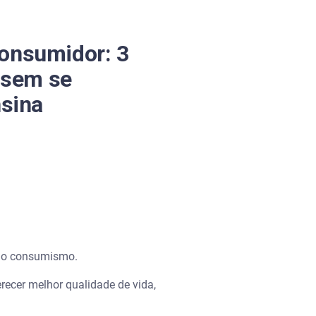
onsumidor: 3
r sem se
nsina
o: o consumismo.
erecer melhor qualidade de vida,