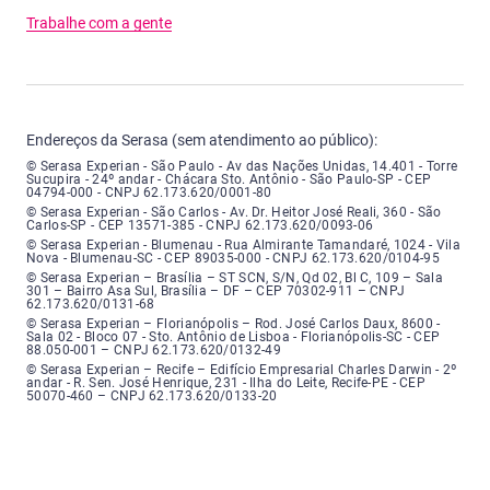
Trabalhe com a gente
Endereços da Serasa (sem atendimento ao público):
Serasa Experian - São Paulo - Endereço: Avenida das Nações Unidas, núme
© Serasa Experian - São Paulo - Av das Nações Unidas, 14.401 - Torre
Sucupira - 24º andar - Chácara Sto. Antônio - São Paulo-SP - CEP
04794-000 - CNPJ 62.173.620/0001-80
Serasa Experian - São Carlos - Endereço: Avenida Doutor Heitor José Real
© Serasa Experian - São Carlos - Av. Dr. Heitor José Reali, 360 - São
Carlos-SP - CEP 13571-385 - CNPJ 62.173.620/0093-06
Serasa Experian - Blumenau - Endereço: Rua Almirante Tamandaré, número
© Serasa Experian - Blumenau - Rua Almirante Tamandaré, 1024 - Vila
Nova - Blumenau-SC - CEP 89035-000 - CNPJ 62.173.620/0104-95
Serasa Experian - Brasília, Endereço: Setor Comercial Norte, sem número, e
© Serasa Experian – Brasília – ST SCN, S/N, Qd 02, Bl C, 109 – Sala
301 – Bairro Asa Sul, Brasília – DF – CEP 70302-911 – CNPJ
62.173.620/0131-68
Serasa Experian - Florianópolis, Endereço: Rodovia José Carlos, número 8
© Serasa Experian – Florianópolis – Rod. José Carlos Daux, 8600 -
Sala 02 - Bloco 07 - Sto. Antônio de Lisboa - Florianópolis-SC - CEP
88.050-001 – CNPJ 62.173.620/0132-49
Serasa Experian - Recife, Endereço: Edifício Empresarial Charles Darwin,
© Serasa Experian – Recife – Edifício Empresarial Charles Darwin - 2º
andar - R. Sen. José Henrique, 231 - Ilha do Leite, Recife-PE - CEP
50070-460 – CNPJ 62.173.620/0133-20