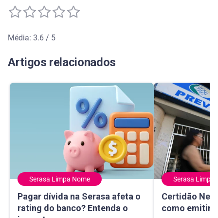
Média: 3.6 / 5
Média de avaliação: 3.6 de 5
Artigos relacionados
Serasa Limpa Nome
Serasa Limpa
Pagar dívida na Serasa afeta o rating do banco? Entenda 
Certidão Negativ
Pagar dívida na Serasa afeta o
Certidão Nega
rating do banco? Entenda o
como emitir e