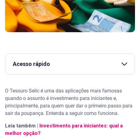
Acesso rápido
O que é Tesouro Selic
O Tesouro Selic é uma das aplicações mais famosas
Assista | Dicionário de bolso #4: o que é a TAXA
quando o assunto é investimento para iniciantes e,
SELIC e como afeta seu bolso? - Serasa Ensina
principalmente, para quem quer dar o primeiro passo para
sair da poupança. Entenda a seguir como funciona.
Poupança ou Tesouro Selic: o que rende mais?
Leia também |
Investimento para iniciantes: qual a
Rendimento da poupança
melhor opção?