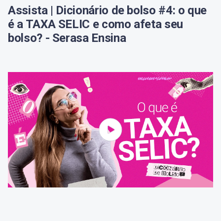
Serasa Crédito
Assista | Dicionário de bolso #4: o que
é a TAXA SELIC e como afeta seu
Serasa Premium
bolso? - Serasa Ensina
Carteira Digital