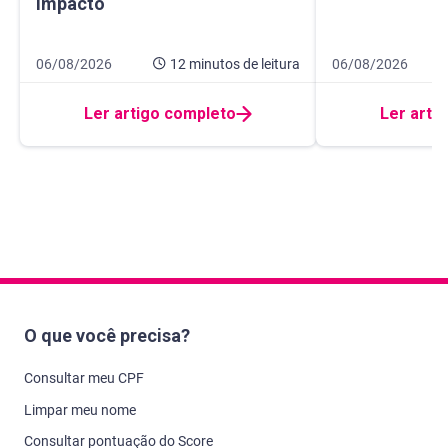
impacto
Data de publicação 6 de agosto de 2026
12 minutos de leitura
Data de publicaçã
8 minutos de leitur
06/08/2026
12 minutos
de leitura
06/08/2026
Ler artigo completo
Ler arti
O que você precisa?
Consultar meu CPF
Limpar meu nome
Consultar pontuação do Score