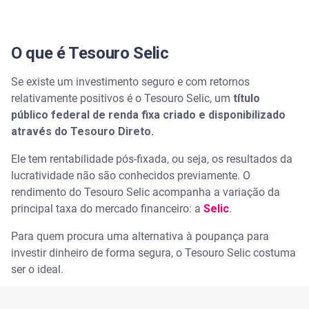
Por que o Tesouro Selic é uma das melhores
opções?
O que é Tesouro Selic
Quanto rende o Tesouro Selic?
Se existe um investimento seguro e com retornos
O que é descontado do Tesouro Selic
relativamente positivos é o Tesouro Selic, um
título
público federal de renda fixa criado e disponibilizado
O Tesouro Selic apresenta riscos?
através do Tesouro Direto.
Ele tem rentabilidade pós-fixada, ou seja, os resultados da
Como investir no Tesouro Selic
lucratividade não são conhecidos previamente. O
rendimento do Tesouro Selic acompanha a variação da
Organize sua vida financeira com o aplicativo da
principal taxa do mercado financeiro: a
Selic
.
Serasa
Para quem procura uma alternativa à poupança para
Serasa Score
investir dinheiro de forma segura, o Tesouro Selic costuma
ser o ideal.
Serasa Limpa Nome