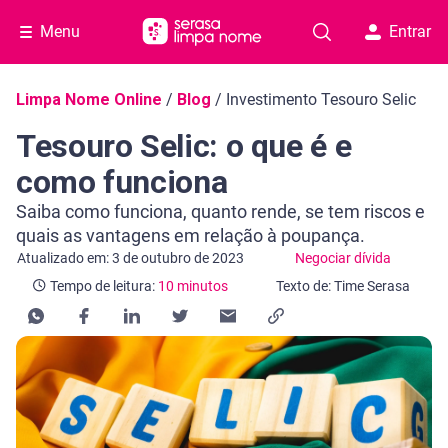
Menu
Entrar
Navegação do blog
Limpa Nome Online
/
Blog
/
Investimento Tesouro Selic
Tesouro Selic: o que é e
como funciona
Saiba como funciona, quanto rende, se tem riscos e
quais as vantagens em relação à poupança.
Categoria Negociar dívida
Tempo de leitura: 10 minutos
Atualizado em: 3 de outubro de 2023
Negociar dívida
Tempo de leitura:
10 minutos
Texto de: Time Serasa