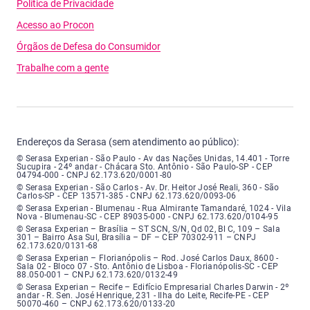
Política de Privacidade
Acesso ao Procon
Órgãos de Defesa do Consumidor
Trabalhe com a gente
Endereços da Serasa (sem atendimento ao público):
Serasa Experian - São Paulo - Endereço: Avenida das Nações Unidas, núme
© Serasa Experian - São Paulo - Av das Nações Unidas, 14.401 - Torre
Sucupira - 24º andar - Chácara Sto. Antônio - São Paulo-SP - CEP
04794-000 - CNPJ 62.173.620/0001-80
Serasa Experian - São Carlos - Endereço: Avenida Doutor Heitor José Real
© Serasa Experian - São Carlos - Av. Dr. Heitor José Reali, 360 - São
Carlos-SP - CEP 13571-385 - CNPJ 62.173.620/0093-06
Serasa Experian - Blumenau - Endereço: Rua Almirante Tamandaré, número
© Serasa Experian - Blumenau - Rua Almirante Tamandaré, 1024 - Vila
Nova - Blumenau-SC - CEP 89035-000 - CNPJ 62.173.620/0104-95
Serasa Experian - Brasília, Endereço: Setor Comercial Norte, sem número, e
© Serasa Experian – Brasília – ST SCN, S/N, Qd 02, Bl C, 109 – Sala
301 – Bairro Asa Sul, Brasília – DF – CEP 70302-911 – CNPJ
62.173.620/0131-68
Serasa Experian - Florianópolis, Endereço: Rodovia José Carlos, número 8
© Serasa Experian – Florianópolis – Rod. José Carlos Daux, 8600 -
Sala 02 - Bloco 07 - Sto. Antônio de Lisboa - Florianópolis-SC - CEP
88.050-001 – CNPJ 62.173.620/0132-49
Serasa Experian - Recife, Endereço: Edifício Empresarial Charles Darwin,
© Serasa Experian – Recife – Edifício Empresarial Charles Darwin - 2º
andar - R. Sen. José Henrique, 231 - Ilha do Leite, Recife-PE - CEP
50070-460 – CNPJ 62.173.620/0133-20