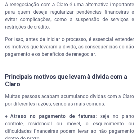
Como conseguir desconto em renegociação de
A renegociação com a Claro é uma alternativa importante
dívidas com a Claro no Distrito Federal?
para quem deseja regularizar pendências financeiras e
evitar complicações, como a suspensão de serviços e
restrições de crédito.
Por isso, antes de iniciar o processo, é essencial entender
os motivos que levaram à dívida, as consequências do não
pagamento e os benefícios de renegociar.
Principais motivos que levam à dívida com a
Claro
Muitas pessoas acabam acumulando dívidas com a Claro
por diferentes razões, sendo as mais comuns:
●Atraso no pagamento de faturas:
seja no plano
controle, residencial ou móvel, o esquecimento ou
dificuldades financeiras podem levar ao não pagamento
dentro do prazo.