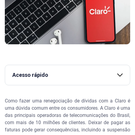
Acesso rápido
Assista | Dívida protestada: como resolver? - Nome
Limpo
Como fazer uma renegociação de dívidas com a Claro é
uma dúvida comum entre os consumidores. A Claro é uma
O que é preciso saber antes de renegociar dívida
das principais operadoras de telecomunicações do Brasil,
com a Claro
com mais de 10 milhões de clientes. Deixar de pagar as
faturas pode gerar consequências, incluindo a suspensão
Principais motivos que levam à dívida com a Claro