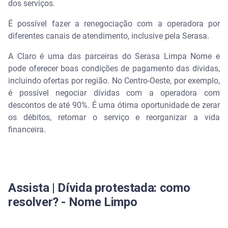
dos serviços.
Consequências de não pagar uma dívida com a
É possível fazer a renegociação com a operadora por
Claro
diferentes canais de atendimento, inclusive pela Serasa.
Benefícios de renegociar uma dívida com a Claro
​​A Claro é uma das parceiras do Serasa Limpa Nome e
pode oferecer boas condições de pagamento das dívidas,
Como renegociar dívidas com a Claro?
incluindo ofertas por região. No Centro-Oeste, por exemplo,
é possível negociar dívidas com a operadora com
Renegociação de dívidas com a Claro nos canais
descontos de até 90%. É uma ótima oportunidade de zerar
da operadora
os débitos, retomar o serviço e reorganizar a vida
financeira.
Renegociação de dívidas com a Claro pelo Serasa
Limpa Nome
Renegociação de dívidas com a Claro no Feirão
Serasa Limpa Nome
Assista | Dívida protestada: como
resolver? - Nome Limpo
Por que vale a pena renegociar dívidas com a Claro
pelo Serasa?