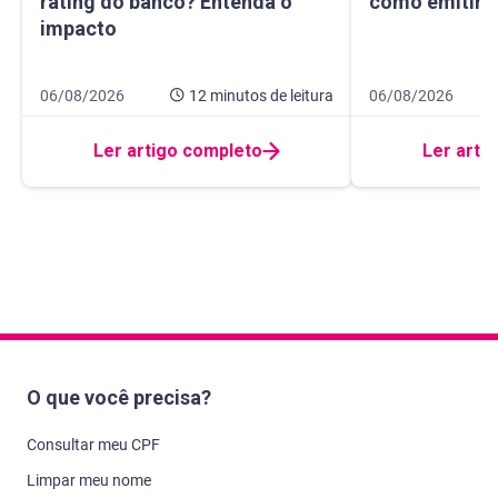
rating do banco? Entenda o
como emitir e
impacto
Data de publicação 6 de agosto de 2026
12 minutos de leitura
Data de publicaçã
8 minutos de leitur
06/08/2026
12 minutos
de leitura
06/08/2026
Ler artigo completo
Ler arti
O que você precisa?
Consultar meu CPF
Limpar meu nome