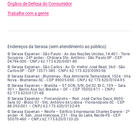
Órgãos de Defesa do Consumidor
Trabalhe com a gente
Endereços da Serasa (sem atendimento ao público):
Serasa Experian - São Paulo - Endereço: Avenida das Nações Unidas, núme
© Serasa Experian - São Paulo - Av das Nações Unidas, 14.401 - Torre
Sucupira - 24º andar - Chácara Sto. Antônio - São Paulo-SP - CEP
04794-000 - CNPJ 62.173.620/0001-80
Serasa Experian - São Carlos - Endereço: Avenida Doutor Heitor José Real
© Serasa Experian - São Carlos - Av. Dr. Heitor José Reali, 360 - São
Carlos-SP - CEP 13571-385 - CNPJ 62.173.620/0093-06
Serasa Experian - Blumenau - Endereço: Rua Almirante Tamandaré, número
© Serasa Experian - Blumenau - Rua Almirante Tamandaré, 1024 - Vila
Nova - Blumenau-SC - CEP 89035-000 - CNPJ 62.173.620/0104-95
Serasa Experian - Brasília, Endereço: Setor Comercial Norte, sem número, e
© Serasa Experian – Brasília – ST SCN, S/N, Qd 02, Bl C, 109 – Sala
301 – Bairro Asa Sul, Brasília – DF – CEP 70302-911 – CNPJ
62.173.620/0131-68
Serasa Experian - Florianópolis, Endereço: Rodovia José Carlos, número 8
© Serasa Experian – Florianópolis – Rod. José Carlos Daux, 8600 -
Sala 02 - Bloco 07 - Sto. Antônio de Lisboa - Florianópolis-SC - CEP
88.050-001 – CNPJ 62.173.620/0132-49
Serasa Experian - Recife, Endereço: Edifício Empresarial Charles Darwin,
© Serasa Experian – Recife – Edifício Empresarial Charles Darwin - 2º
andar - R. Sen. José Henrique, 231 - Ilha do Leite, Recife-PE - CEP
50070-460 – CNPJ 62.173.620/0133-20