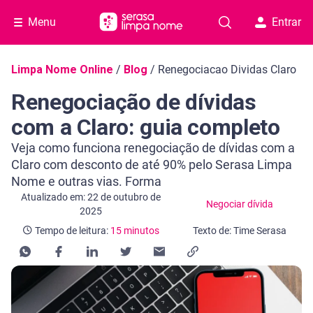
Menu
Entrar
Navegação do blog
Limpa Nome Online
/
Blog
/
Renegociacao Dividas Claro
Renegociação de dívidas
com a Claro: guia completo
Veja como funciona renegociação de dívidas com a
Claro com desconto de até 90% pelo Serasa Limpa
Nome e outras vias. Forma
Categoria Negociar dívida
Tempo de leitura: 15 minutos
Atualizado em: 22 de outubro de
Negociar dívida
2025
Tempo de leitura:
15 minutos
Texto de: Time Serasa