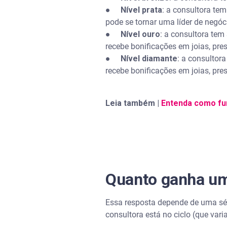
●
Nível prata
: a consultora te
pode se tornar uma líder de negóc
●
Nível ouro
: a consultora te
recebe bonificações em joias, pre
●
Nível diamante
: a consulto
recebe bonificações em joias, pre
Leia também |
Entenda como fu
Quanto ganha um
Essa resposta depende de uma séri
consultora está no ciclo (que varia