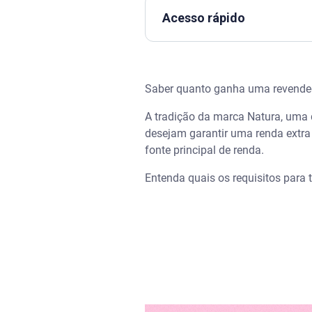
Acesso rápido
Assista | Revenda de cosmétic
Saber quanto ganha uma revended
O que é ser uma revendedora 
A tradição da marca Natura, uma d
Como funciona o sistema de r
desejam garantir uma renda extr
fonte principal de renda.
Conheça os cinco níveis de p
Entenda quais os requisitos para
Quanto ganha uma revendedo
Como ser uma revendedora Na
Passo a passo para se cadast
Sobre a Natura