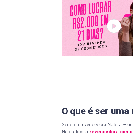
Controle ganhos e gastos com 
Serasa Score
Serasa Limpa Nome
Serasa Crédito
Serasa Premium
Carteira Digital
O que é ser uma
Ser uma revendedora Natura – ou c
Na prática, a
revendedora compr