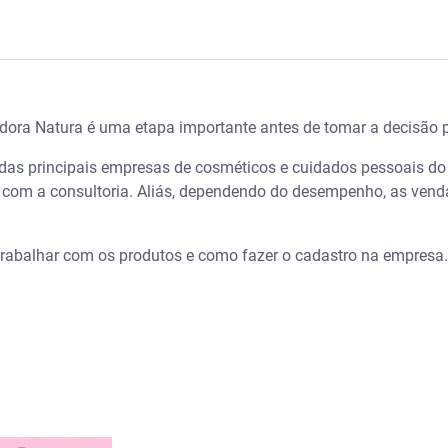
os: como lucrar R$2 mil em 21 dias investindo R$300 – Serasa
ora Natura é uma etapa importante antes de tomar a decisão p
Natura?
as principais empresas de cosméticos e cuidados pessoais do p
evendas da Natura
a com a consultoria. Aliás, dependendo do desempenho, as ven
ontuação da Natura
 trabalhar com os produtos e como fazer o cadastro na empresa.
ra Natura?
tura
rar