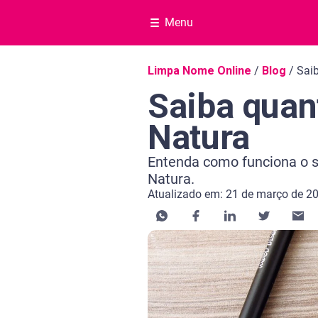
Menu
Navegação do blog
Limpa Nome Online
/
Blog
/
Sai
Saiba quan
Natura
Entenda como funciona o s
Natura.
Atualizado em: 21 de março de 2
Categoria Negociar dívida
Tempo de leitura: 10 minutos