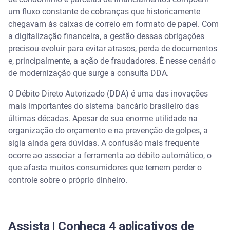
Diferença entre DDA e débito automático
um fluxo constante de cobranças que historicamente
chegavam às caixas de correio em formato de papel. Com
Débito automático
a digitalização financeira, a gestão dessas obrigações
precisou evoluir para evitar atrasos, perda de documentos
Consulta DDA (Débito Direto Autorizado)
e, principalmente, a ação de fraudadores. É nesse cenário
de modernização que surge a consulta DDA.
Como funciona a consulta DDA na prática?
O Débito Direto Autorizado (DDA) é uma das inovações
mais importantes do sistema bancário brasileiro das
As vantagens inquestionáveis de utilizar o DDA
últimas décadas. Apesar de sua enorme utilidade na
organização do orçamento e na prevenção de golpes, a
O DDA como escudo contra fraudes e golpes
sigla ainda gera dúvidas. A confusão mais frequente
ocorre ao associar a ferramenta ao débito automático, o
O que não aparece no sistema DDA?
que afasta muitos consumidores que temem perder o
controle sobre o próprio dinheiro.
A evolução da gestão: centralização e flexibilidade
com Minhas Contas
A tecnologia a favor do orçamento seguro
Assista | Conheça 4 aplicativos de