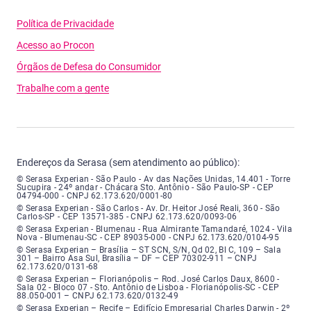
Política de Privacidade
Acesso ao Procon
Órgãos de Defesa do Consumidor
Trabalhe com a gente
Endereços da Serasa (sem atendimento ao público):
Serasa Experian - São Paulo - Endereço: Avenida das Nações Unidas, núme
© Serasa Experian - São Paulo - Av das Nações Unidas, 14.401 - Torre
Sucupira - 24º andar - Chácara Sto. Antônio - São Paulo-SP - CEP
04794-000 - CNPJ 62.173.620/0001-80
Serasa Experian - São Carlos - Endereço: Avenida Doutor Heitor José Real
© Serasa Experian - São Carlos - Av. Dr. Heitor José Reali, 360 - São
Carlos-SP - CEP 13571-385 - CNPJ 62.173.620/0093-06
Serasa Experian - Blumenau - Endereço: Rua Almirante Tamandaré, número
© Serasa Experian - Blumenau - Rua Almirante Tamandaré, 1024 - Vila
Nova - Blumenau-SC - CEP 89035-000 - CNPJ 62.173.620/0104-95
Serasa Experian - Brasília, Endereço: Setor Comercial Norte, sem número, e
© Serasa Experian – Brasília – ST SCN, S/N, Qd 02, Bl C, 109 – Sala
301 – Bairro Asa Sul, Brasília – DF – CEP 70302-911 – CNPJ
62.173.620/0131-68
Serasa Experian - Florianópolis, Endereço: Rodovia José Carlos, número 8
© Serasa Experian – Florianópolis – Rod. José Carlos Daux, 8600 -
Sala 02 - Bloco 07 - Sto. Antônio de Lisboa - Florianópolis-SC - CEP
88.050-001 – CNPJ 62.173.620/0132-49
Serasa Experian - Recife, Endereço: Edifício Empresarial Charles Darwin,
© Serasa Experian – Recife – Edifício Empresarial Charles Darwin - 2º