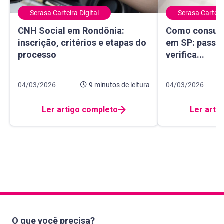
Serasa Carteira Digital
Serasa Carteira
CNH Social em Rondônia: inscrição, critérios e etapas do 
Como consultar 
CNH Social em Rondônia:
Como consult
inscrição, critérios e etapas do
em SP: passo 
processo
verifica...
Data de publicação 4 de março de 2026
9 minutos de leitura
Data de publicaçã
7 minutos de leitur
04/03/2026
9 minutos
de leitura
04/03/2026
Ler artigo completo
Ler arti
O que você precisa?