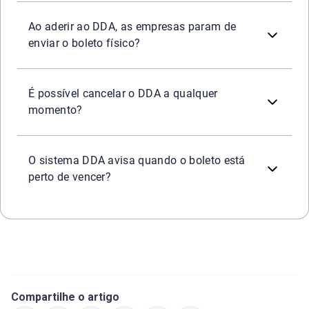
Na maioria dos casos, sim. Ao ativar o DDA, a instituiçã
Ao aderir ao DDA, as empresas param de
enviar o boleto físico?
Sim. A adesão ao sistema não é permanente. Caso o usuário
É possível cancelar o DDA a qualquer
momento?
Sim. A grande maioria dos aplicativos bancários envia n
O sistema DDA avisa quando o boleto está
perto de vencer?
Compartilhe o artigo