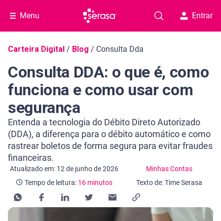
Menu
Entrar
Navegação do blog
Carteira Digital
/
Blog
/
Consulta Dda
Consulta DDA: o que é, como
funciona e como usar com
segurança
Entenda a tecnologia do Débito Direto Autorizado
(DDA), a diferença para o débito automático e como
rastrear boletos de forma segura para evitar fraudes
financeiras.
Categoria Minhas Contas
Tempo de leitura: 16 minutos
Atualizado em: 12 de junho de 2026
Minhas Contas
Tempo de leitura:
16 minutos
Texto de: Time Serasa