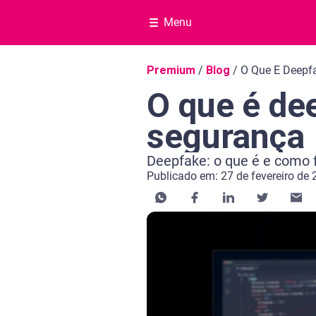
Menu
Navegação do blog
Premium
/
Blog
/
O Que E Deepf
O que é de
segurança
Deepfake: o que é e como f
Publicado em: 27 de fevereiro de
Categoria Premium
Tempo de leitura: 11 minutos