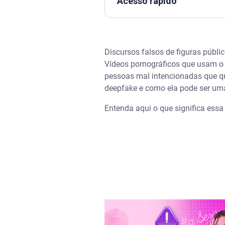
Acesso rápido
Assista | Novos Golpes: clona
Discursos falsos de figuras públ
O que é deepfake
Vídeos pornográficos que usam o 
pessoas mal intencionadas que que
Tipos de deepfakes
deepfake e como ela pode ser u
Deepfake de vídeo
Entenda aqui o que significa essa 
Deepfake de movimento corpo
Deepfake de áudio
Deepfake de imagem
Deepfake de texto