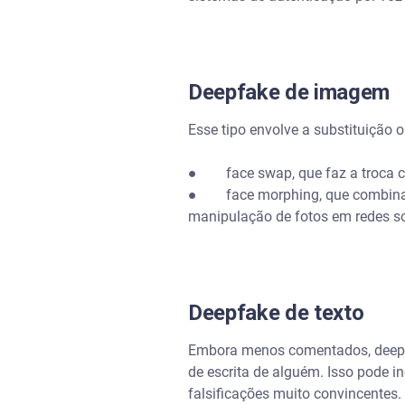
Deepfake de imagem
Esse tipo envolve a substituição 
● face swap, que faz a troca co
● face morphing, que combina car
manipulação de fotos em redes so
Deepfake de texto
Embora menos comentados, deepfa
de escrita de alguém. Isso pode i
falsificações muito convincentes.