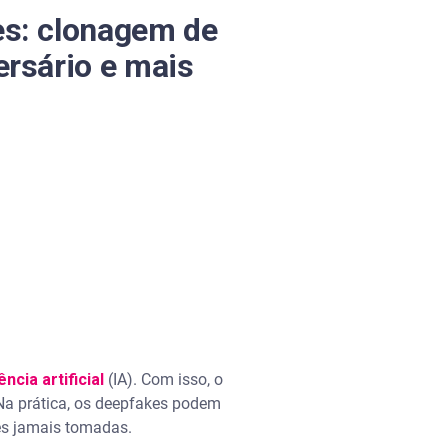
es: clonagem de
ersário e mais
ência artificial
(IA). Com isso, o
 Na prática, os deepfakes podem
es jamais tomadas.