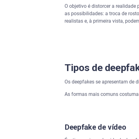
O objetivo é distorcer a realidad
as possibilidades: a troca de ro
Em deepfake de imagem
realistas e, à primeira vista, pod
Em deepfake de texto
A importância do monitorame
Tipos de deepfa
Os deepfakes se apresentam de di
As formas mais comuns costuma
Deepfake de vídeo