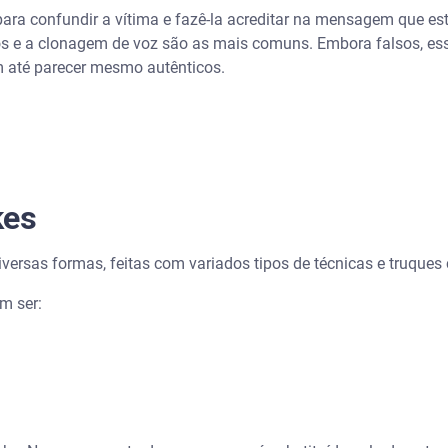
e para confundir a vítima e fazê-la acreditar na mensagem que 
stos e a clonagem de voz são as mais comuns. Embora falsos, 
em até parecer mesmo autênticos.
nto de dados em tempo real
kes
versas formas, feitas com variados tipos de técnicas e truques
m ser: