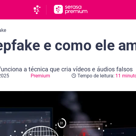
ake
epfake e como ele a
unciona a técnica que cria vídeos e áudios falsos
 2025
Premium
Tempo de leitura:
11 minut