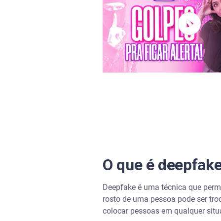
Como os deepfakes são criad
Como os deepfakes podem se
Fraudes financeiras
Desinformação política
Extorsão e chantagem
Ataques à reputação e difam
Como identificar um deepfake
O que é deepfak
Em deepfakes de vídeo
Deepfake é uma técnica que permit
Em deepfake de movimento co
rosto de uma pessoa pode ser troc
colocar pessoas em qualquer situ
Em deepfake de áudio