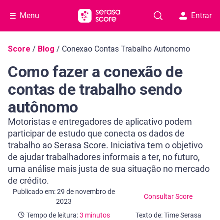
Menu
Entrar
Navegação do blog
Score
/
Blog
/
Conexao Contas Trabalho Autonomo
Como fazer a conexão de
contas de trabalho sendo
autônomo
Motoristas e entregadores de aplicativo podem
participar de estudo que conecta os dados de
trabalho ao Serasa Score. Iniciativa tem o objetivo
de ajudar trabalhadores informais a ter, no futuro,
uma análise mais justa de sua situação no mercado
de crédito.
Categoria Consultar Score
Tempo de leitura: 3 minutos
Publicado em: 29 de novembro de
Consultar Score
2023
Tempo de leitura:
3 minutos
Texto de: Time Serasa