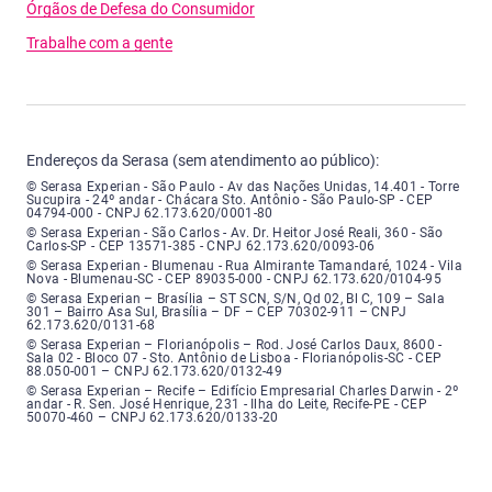
Órgãos de Defesa do Consumidor
Trabalhe com a gente
Endereços da Serasa (sem atendimento ao público):
Serasa Experian - São Paulo - Endereço: Avenida das Nações Unidas, núme
© Serasa Experian - São Paulo - Av das Nações Unidas, 14.401 - Torre
Sucupira - 24º andar - Chácara Sto. Antônio - São Paulo-SP - CEP
04794-000 - CNPJ 62.173.620/0001-80
Serasa Experian - São Carlos - Endereço: Avenida Doutor Heitor José Real
© Serasa Experian - São Carlos - Av. Dr. Heitor José Reali, 360 - São
Carlos-SP - CEP 13571-385 - CNPJ 62.173.620/0093-06
Serasa Experian - Blumenau - Endereço: Rua Almirante Tamandaré, número
© Serasa Experian - Blumenau - Rua Almirante Tamandaré, 1024 - Vila
Nova - Blumenau-SC - CEP 89035-000 - CNPJ 62.173.620/0104-95
Serasa Experian - Brasília, Endereço: Setor Comercial Norte, sem número, e
© Serasa Experian – Brasília – ST SCN, S/N, Qd 02, Bl C, 109 – Sala
301 – Bairro Asa Sul, Brasília – DF – CEP 70302-911 – CNPJ
62.173.620/0131-68
Serasa Experian - Florianópolis, Endereço: Rodovia José Carlos, número 8
© Serasa Experian – Florianópolis – Rod. José Carlos Daux, 8600 -
Sala 02 - Bloco 07 - Sto. Antônio de Lisboa - Florianópolis-SC - CEP
88.050-001 – CNPJ 62.173.620/0132-49
Serasa Experian - Recife, Endereço: Edifício Empresarial Charles Darwin,
© Serasa Experian – Recife – Edifício Empresarial Charles Darwin - 2º
andar - R. Sen. José Henrique, 231 - Ilha do Leite, Recife-PE - CEP
50070-460 – CNPJ 62.173.620/0133-20