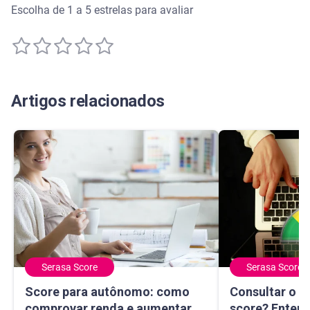
Escolha de 1 a 5 estrelas para avaliar
Artigos relacionados
Serasa Score
Serasa Score
Score para autônomo: como comprovar renda e aumentar 
Consultar o CPF
Score para autônomo: como
Consultar o C
comprovar renda e aumentar
score? Enten