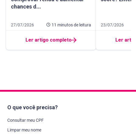
chances d...
Data de publicação 27 de julho de 2026
11 minutos de leitura
Data de publicação
8 minutos de leitur
27/07/2026
11 minutos
de leitura
23/07/2026
Ler artigo completo
Ler arti
O que você precisa?
Consultar meu CPF
Limpar meu nome