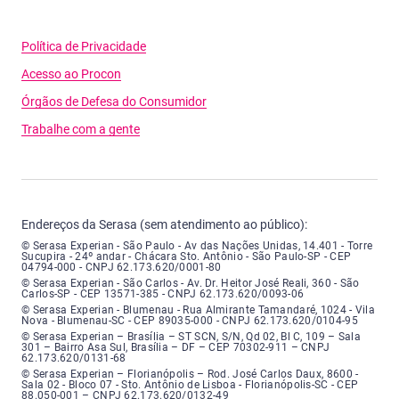
Política de Privacidade
Acesso ao Procon
Órgãos de Defesa do Consumidor
Trabalhe com a gente
Endereços da Serasa (sem atendimento ao público):
Serasa Experian - São Paulo - Endereço: Avenida das Nações Unidas, núme
© Serasa Experian - São Paulo - Av das Nações Unidas, 14.401 - Torre
Sucupira - 24º andar - Chácara Sto. Antônio - São Paulo-SP - CEP
04794-000 - CNPJ 62.173.620/0001-80
Serasa Experian - São Carlos - Endereço: Avenida Doutor Heitor José Real
© Serasa Experian - São Carlos - Av. Dr. Heitor José Reali, 360 - São
Carlos-SP - CEP 13571-385 - CNPJ 62.173.620/0093-06
Serasa Experian - Blumenau - Endereço: Rua Almirante Tamandaré, número
© Serasa Experian - Blumenau - Rua Almirante Tamandaré, 1024 - Vila
Nova - Blumenau-SC - CEP 89035-000 - CNPJ 62.173.620/0104-95
Serasa Experian - Brasília, Endereço: Setor Comercial Norte, sem número, e
© Serasa Experian – Brasília – ST SCN, S/N, Qd 02, Bl C, 109 – Sala
301 – Bairro Asa Sul, Brasília – DF – CEP 70302-911 – CNPJ
62.173.620/0131-68
Serasa Experian - Florianópolis, Endereço: Rodovia José Carlos, número 8
© Serasa Experian – Florianópolis – Rod. José Carlos Daux, 8600 -
Sala 02 - Bloco 07 - Sto. Antônio de Lisboa - Florianópolis-SC - CEP
88.050-001 – CNPJ 62.173.620/0132-49