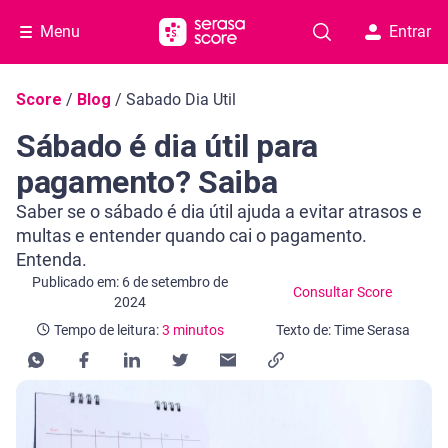
Menu
Entrar
Navegação do blog
Score
/
Blog
/
Sabado Dia Util
Sábado é dia útil para
pagamento? Saiba
Saber se o sábado é dia útil ajuda a evitar atrasos e
multas e entender quando cai o pagamento.
Entenda.
Categoria Consultar Score
Tempo de leitura: 3 minutos
Publicado em: 6 de setembro de
Consultar Score
2024
Tempo de leitura:
3 minutos
Texto de: Time Serasa