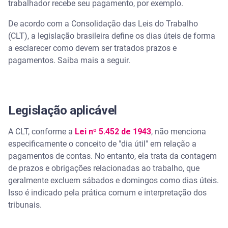
Como evitar atrasos
trabalhador recebe seu pagamento, por exemplo.
De acordo com a Consolidação das Leis do Trabalho
Assista | O que é dissídio salarial e quem tem
(CLT), a legislação brasileira define os dias úteis de forma
direito? - Serasa Ensina
a esclarecer como devem ser tratados prazos e
pagamentos. Saiba mais a seguir.
Importância de saber os dias úteis
Entenda qual seu score
Legislação aplicável
A CLT, conforme a
Lei nº 5.452 de 1943
, não menciona
especificamente o conceito de "dia útil" em relação a
pagamentos de contas. No entanto, ela trata da contagem
de prazos e obrigações relacionadas ao trabalho, que
geralmente excluem sábados e domingos como dias úteis.
Isso é indicado pela prática comum e interpretação dos
tribunais.