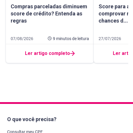
Compras parceladas diminuem score de crédito? Entenda 
Score para autô
Compras parceladas diminuem
Score para a
score de crédito? Entenda as
comprovar re
regras
chances d...
Data de publicação 7 de agosto de 2026
9 minutos de leitura
Data de publicação
11 minutos de leit
07/08/2026
9 minutos
de leitura
27/07/2026
Ler artigo completo
Ler arti
O que você precisa?
Consultar meu CPF