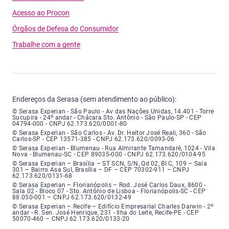
Acesso ao Procon
Órgãos de Defesa do Consumidor
Trabalhe com a gente
Endereços da Serasa (sem atendimento ao público):
Serasa Experian - São Paulo - Endereço: Avenida das Nações Unidas, núme
© Serasa Experian - São Paulo - Av das Nações Unidas, 14.401 - Torre
Sucupira - 24º andar - Chácara Sto. Antônio - São Paulo-SP - CEP
04794-000 - CNPJ 62.173.620/0001-80
Serasa Experian - São Carlos - Endereço: Avenida Doutor Heitor José Real
© Serasa Experian - São Carlos - Av. Dr. Heitor José Reali, 360 - São
Carlos-SP - CEP 13571-385 - CNPJ 62.173.620/0093-06
Serasa Experian - Blumenau - Endereço: Rua Almirante Tamandaré, número
© Serasa Experian - Blumenau - Rua Almirante Tamandaré, 1024 - Vila
Nova - Blumenau-SC - CEP 89035-000 - CNPJ 62.173.620/0104-95
Serasa Experian - Brasília, Endereço: Setor Comercial Norte, sem número, e
© Serasa Experian – Brasília – ST SCN, S/N, Qd 02, Bl C, 109 – Sala
301 – Bairro Asa Sul, Brasília – DF – CEP 70302-911 – CNPJ
62.173.620/0131-68
Serasa Experian - Florianópolis, Endereço: Rodovia José Carlos, número 8
© Serasa Experian – Florianópolis – Rod. José Carlos Daux, 8600 -
Sala 02 - Bloco 07 - Sto. Antônio de Lisboa - Florianópolis-SC - CEP
88.050-001 – CNPJ 62.173.620/0132-49
Serasa Experian - Recife, Endereço: Edifício Empresarial Charles Darwin,
© Serasa Experian – Recife – Edifício Empresarial Charles Darwin - 2º
andar - R. Sen. José Henrique, 231 - Ilha do Leite, Recife-PE - CEP
50070-460 – CNPJ 62.173.620/0133-20