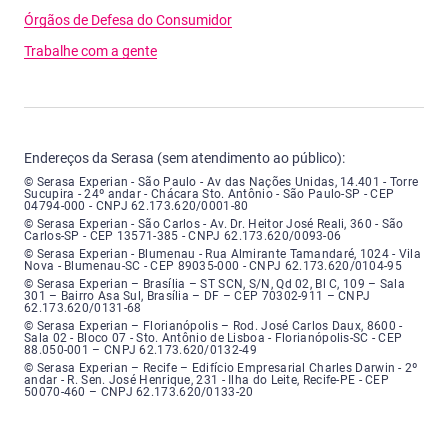
Órgãos de Defesa do Consumidor
Trabalhe com a gente
Endereços da Serasa (sem atendimento ao público):
Serasa Experian - São Paulo - Endereço: Avenida das Nações Unidas, núme
© Serasa Experian - São Paulo - Av das Nações Unidas, 14.401 - Torre
Sucupira - 24º andar - Chácara Sto. Antônio - São Paulo-SP - CEP
04794-000 - CNPJ 62.173.620/0001-80
Serasa Experian - São Carlos - Endereço: Avenida Doutor Heitor José Real
© Serasa Experian - São Carlos - Av. Dr. Heitor José Reali, 360 - São
Carlos-SP - CEP 13571-385 - CNPJ 62.173.620/0093-06
Serasa Experian - Blumenau - Endereço: Rua Almirante Tamandaré, número
© Serasa Experian - Blumenau - Rua Almirante Tamandaré, 1024 - Vila
Nova - Blumenau-SC - CEP 89035-000 - CNPJ 62.173.620/0104-95
Serasa Experian - Brasília, Endereço: Setor Comercial Norte, sem número, e
© Serasa Experian – Brasília – ST SCN, S/N, Qd 02, Bl C, 109 – Sala
301 – Bairro Asa Sul, Brasília – DF – CEP 70302-911 – CNPJ
62.173.620/0131-68
Serasa Experian - Florianópolis, Endereço: Rodovia José Carlos, número 8
© Serasa Experian – Florianópolis – Rod. José Carlos Daux, 8600 -
Sala 02 - Bloco 07 - Sto. Antônio de Lisboa - Florianópolis-SC - CEP
88.050-001 – CNPJ 62.173.620/0132-49
Serasa Experian - Recife, Endereço: Edifício Empresarial Charles Darwin,
© Serasa Experian – Recife – Edifício Empresarial Charles Darwin - 2º
andar - R. Sen. José Henrique, 231 - Ilha do Leite, Recife-PE - CEP
50070-460 – CNPJ 62.173.620/0133-20