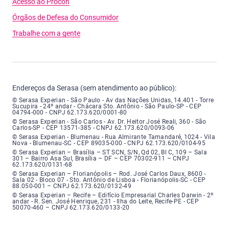
Acesso ao Procon
Órgãos de Defesa do Consumidor
Trabalhe com a gente
Endereços da Serasa (sem atendimento ao público):
Serasa Experian - São Paulo - Endereço: Avenida das Nações Unidas, núme
© Serasa Experian - São Paulo - Av das Nações Unidas, 14.401 - Torre
Sucupira - 24º andar - Chácara Sto. Antônio - São Paulo-SP - CEP
04794-000 - CNPJ 62.173.620/0001-80
Serasa Experian - São Carlos - Endereço: Avenida Doutor Heitor José Real
© Serasa Experian - São Carlos - Av. Dr. Heitor José Reali, 360 - São
Carlos-SP - CEP 13571-385 - CNPJ 62.173.620/0093-06
Serasa Experian - Blumenau - Endereço: Rua Almirante Tamandaré, número
© Serasa Experian - Blumenau - Rua Almirante Tamandaré, 1024 - Vila
Nova - Blumenau-SC - CEP 89035-000 - CNPJ 62.173.620/0104-95
Serasa Experian - Brasília, Endereço: Setor Comercial Norte, sem número, e
© Serasa Experian – Brasília – ST SCN, S/N, Qd 02, Bl C, 109 – Sala
301 – Bairro Asa Sul, Brasília – DF – CEP 70302-911 – CNPJ
62.173.620/0131-68
Serasa Experian - Florianópolis, Endereço: Rodovia José Carlos, número 8
© Serasa Experian – Florianópolis – Rod. José Carlos Daux, 8600 -
Sala 02 - Bloco 07 - Sto. Antônio de Lisboa - Florianópolis-SC - CEP
88.050-001 – CNPJ 62.173.620/0132-49
Serasa Experian - Recife, Endereço: Edifício Empresarial Charles Darwin,
© Serasa Experian – Recife – Edifício Empresarial Charles Darwin - 2º
andar - R. Sen. José Henrique, 231 - Ilha do Leite, Recife-PE - CEP
50070-460 – CNPJ 62.173.620/0133-20