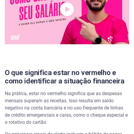
Ferramentas e hábitos para se manter no azul
A virada financeira começa agora
Perguntas frequentes sobre como sair do vermelho
É possível sair do vermelho ganhando pouco?
Como organizar as dívidas e sair do vermelho
rapidamente?
O que significa estar no vermelho e
como identificar a situação financeira
Qual a melhor estratégia para sair do vermelho
financeiro?
Na prática, estar no vermelho significa que as despesas
mensais superam as receitas. Isso resulta em saldo
Vale a pena fazer um empréstimo para sair do
vermelho?
negativo na conta bancária e no uso frequente de linhas
de crédito emergenciais e caras, como o cheque especial e
Quanto tempo demora para limpar o nome após
o rotativo do cartão.
pagar a dívida?