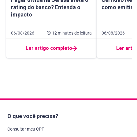
rating do banco? Entenda o
como emitir e
impacto
Data de publicação 6 de agosto de 2026
12 minutos de leitura
Data de publicaçã
8 minutos de leitur
06/08/2026
12 minutos
de leitura
06/08/2026
Ler artigo completo
Ler arti
O que você precisa?
Consultar meu CPF