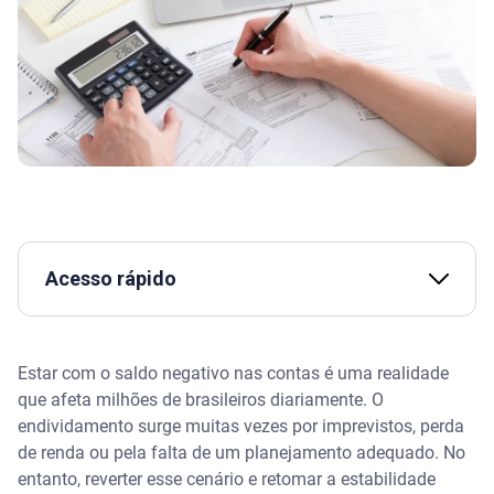
Acesso rápido
Assista | Como fazer o salário render (mesmo com
renda baixa) – Serasa Ensina
Estar com o saldo negativo nas contas é uma realidade
que afeta milhões de brasileiros diariamente. O
O que significa estar no vermelho e como identificar
endividamento surge muitas vezes por imprevistos, perda
a situação financeira
de renda ou pela falta de um planejamento adequado. No
entanto, reverter esse cenário e retomar a estabilidade
Como organizar as dívidas e entender para onde vai