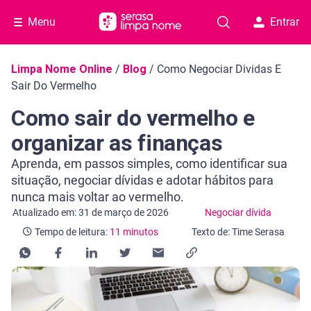
Menu
Entrar
Navegação do blog
Limpa Nome Online
/
Blog
/
Como Negociar Dividas E
Sair Do Vermelho
Como sair do vermelho e
organizar as finanças
Aprenda, em passos simples, como identificar sua
situação, negociar dívidas e adotar hábitos para
nunca mais voltar ao vermelho.
Categoria Negociar dívida
Tempo de leitura: 11 minutos
Atualizado em: 31 de março de 2026
Negociar dívida
Tempo de leitura:
11 minutos
Texto de: Time Serasa