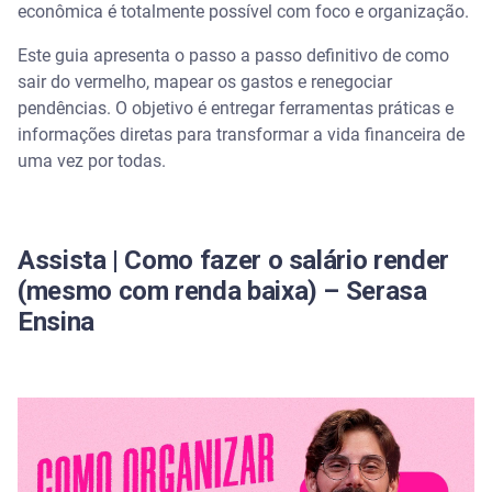
o dinheiro
econômica é totalmente possível com foco e organização.
Este guia apresenta o passo a passo definitivo de como
Estratégias práticas para sair do vermelho
financeiro mesmo com renda limitada
sair do vermelho, mapear os gastos e renegociar
pendências. O objetivo é entregar ferramentas práticas e
informações diretas para transformar a vida financeira de
Regra 50/30/20: como equilibrar gastos e começar
a poupar
uma vez por todas.
É vantajoso pegar empréstimo para quitar dívidas?
Assista | Como fazer o salário render
Como negociar dívidas e limpar o nome na Serasa
(mesmo com renda baixa) – Serasa
Dicas para evitar novas dívidas
Ensina
Como evitar novas dívidas e manter o controle
financeiro
Dicas para quem está muito endividado recomeçar
do zero