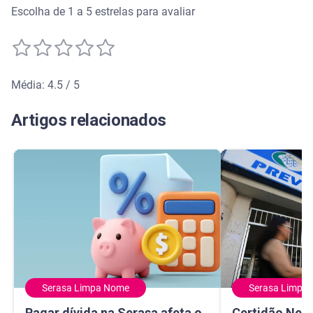
Escolha de 1 a 5 estrelas para avaliar
Média: 4.5 / 5
Média de avaliação: 4.5 de 5
Artigos relacionados
Serasa Limpa Nome
Serasa Limpa
Pagar dívida na Serasa afeta o rating do banco? Entenda 
Certidão Negativ
Pagar dívida na Serasa afeta o
Certidão Nega