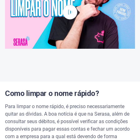
Qual é o prazo para o nome ser excluído do
cadastro de inadimplentes?
Aproveite as outras ferramentas do app da Serasa
Serasa Score
Serasa Limpa Nome
Serasa Crédito
Como limpar o nome rápido?
Serasa Premium
Para limpar o nome rápido, é preciso necessariamente
Carteira Digital
quitar as dívidas. A boa notícia é que na Serasa, além de
consultar seus débitos, é possível verificar as condições
disponíveis para pagar essas contas e fechar um acordo
com a empresa para a qual está devendo de forma