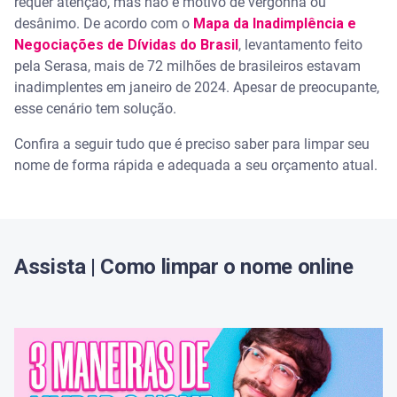
requer atenção, mas não é motivo de vergonha ou
desânimo. De acordo com o
Mapa da Inadimplência
e
• Faça seu login
Negociações de Dívidas do Brasil
, levantamento feito
pela Serasa, mais de 72 milhões de brasileiros estavam
• Confira os detalhes da oferta
inadimplentes em janeiro de 2024. Apesar de preocupante,
esse cenário tem solução.
• Confirme as condições de pagamento escolhidas
Confira a seguir tudo que é preciso saber para limpar seu
Como pagar meu acordo?
nome de forma rápida e adequada a seu orçamento atual.
Quais as vantagens de negociar dívidas pelo
Serasa Limpa Nome?
• Serviço gratuito
Assista | Como limpar o nome online
• Condições especiais para limpar o nome rápido
• Regularização de dívidas antigas
• Soluções financeiras