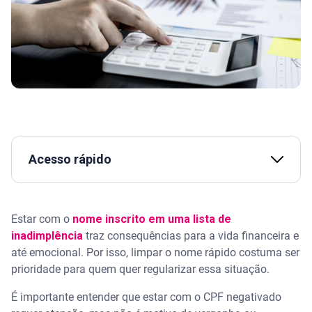
Acesso rápido
Assista | Como limpar o nome online
Estar com o
nome inscrito em uma lista de
Como limpar o nome rápido?
inadimplência
traz consequências para a vida financeira e
até emocional. Por isso, limpar o nome rápido costuma ser
Passo a passo para quitar dívidas
prioridade para quem quer regularizar essa situação.
É importante entender que estar com o CPF negativado
• Acesse o Serasa Limpa Nome