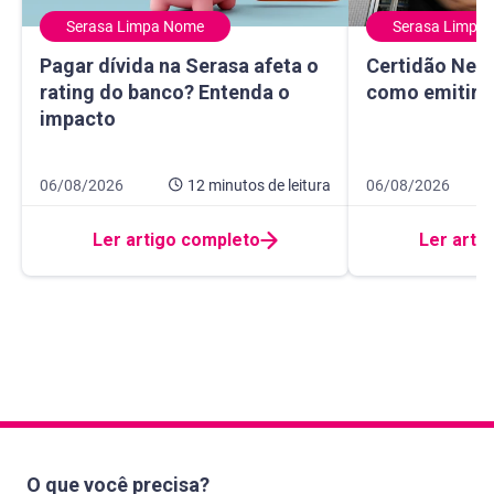
Serasa Limpa Nome
Serasa Limpa
Pagar dívida na Serasa afeta o rating do banco? Entenda 
Certidão Negativ
Pagar dívida na Serasa afeta o
Certidão Nega
rating do banco? Entenda o
como emitir e
impacto
Data de publicação 6 de agosto de 2026
12 minutos de leitura
Data de publicaçã
8 minutos de leitur
06/08/2026
12 minutos
de leitura
06/08/2026
Ler artigo completo
Ler arti
O que você precisa?