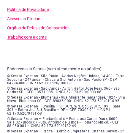
Política de Privacidade
Acesso ao Procon
Órgãos de Defesa do Consumidor
Trabalhe com a gente
Endereços da Serasa (sem atendimento ao público):
Serasa Experian - São Paulo - Endereço: Avenida das Nações Unidas, núme
© Serasa Experian - São Paulo - Av das Nações Unidas, 14.401 - Torre
Sucupira - 24º andar - Chácara Sto. Antônio - São Paulo-SP - CEP
04794-000 - CNPJ 62.173.620/0001-80
Serasa Experian - São Carlos - Endereço: Avenida Doutor Heitor José Real
© Serasa Experian - São Carlos - Av. Dr. Heitor José Reali, 360 - São
Carlos-SP - CEP 13571-385 - CNPJ 62.173.620/0093-06
Serasa Experian - Blumenau - Endereço: Rua Almirante Tamandaré, número
© Serasa Experian - Blumenau - Rua Almirante Tamandaré, 1024 - Vila
Nova - Blumenau-SC - CEP 89035-000 - CNPJ 62.173.620/0104-95
Serasa Experian - Brasília, Endereço: Setor Comercial Norte, sem número, e
© Serasa Experian – Brasília – ST SCN, S/N, Qd 02, Bl C, 109 – Sala
301 – Bairro Asa Sul, Brasília – DF – CEP 70302-911 – CNPJ
62.173.620/0131-68
Serasa Experian - Florianópolis, Endereço: Rodovia José Carlos, número 8
© Serasa Experian – Florianópolis – Rod. José Carlos Daux, 8600 -
Sala 02 - Bloco 07 - Sto. Antônio de Lisboa - Florianópolis-SC - CEP
88.050-001 – CNPJ 62.173.620/0132-49
Serasa Experian - Recife, Endereço: Edifício Empresarial Charles Darwin,
© Serasa Experian – Recife – Edifício Empresarial Charles Darwin - 2º