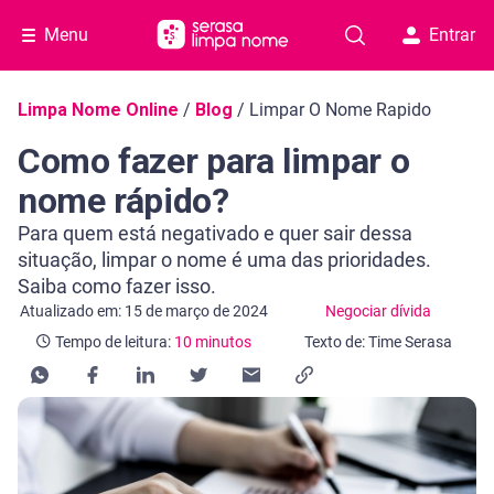
Menu
Entrar
Navegação do blog
Limpa Nome Online
/
Blog
/
Limpar O Nome Rapido
Como fazer para limpar o
nome rápido?
Para quem está negativado e quer sair dessa
situação, limpar o nome é uma das prioridades.
Saiba como fazer isso.
Categoria Negociar dívida
Tempo de leitura: 10 minutos
Atualizado em: 15 de março de 2024
Negociar dívida
Tempo de leitura:
10 minutos
Texto de: Time Serasa