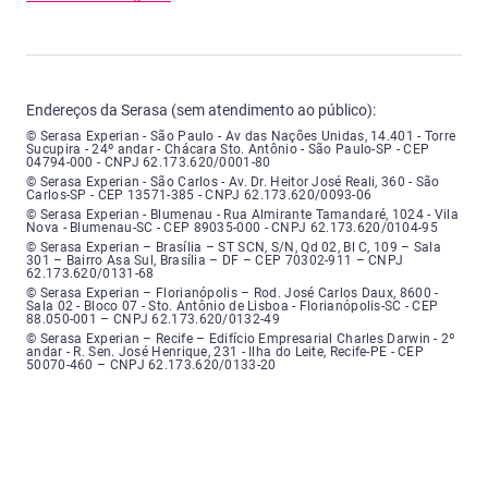
Endereços da Serasa (sem atendimento ao público):
Serasa Experian - São Paulo - Endereço: Avenida das Nações Unidas, núme
© Serasa Experian - São Paulo - Av das Nações Unidas, 14.401 - Torre
Sucupira - 24º andar - Chácara Sto. Antônio - São Paulo-SP - CEP
04794-000 - CNPJ 62.173.620/0001-80
Serasa Experian - São Carlos - Endereço: Avenida Doutor Heitor José Real
© Serasa Experian - São Carlos - Av. Dr. Heitor José Reali, 360 - São
Carlos-SP - CEP 13571-385 - CNPJ 62.173.620/0093-06
Serasa Experian - Blumenau - Endereço: Rua Almirante Tamandaré, número
© Serasa Experian - Blumenau - Rua Almirante Tamandaré, 1024 - Vila
Nova - Blumenau-SC - CEP 89035-000 - CNPJ 62.173.620/0104-95
Serasa Experian - Brasília, Endereço: Setor Comercial Norte, sem número, e
© Serasa Experian – Brasília – ST SCN, S/N, Qd 02, Bl C, 109 – Sala
301 – Bairro Asa Sul, Brasília – DF – CEP 70302-911 – CNPJ
62.173.620/0131-68
Serasa Experian - Florianópolis, Endereço: Rodovia José Carlos, número 8
© Serasa Experian – Florianópolis – Rod. José Carlos Daux, 8600 -
Sala 02 - Bloco 07 - Sto. Antônio de Lisboa - Florianópolis-SC - CEP
88.050-001 – CNPJ 62.173.620/0132-49
Serasa Experian - Recife, Endereço: Edifício Empresarial Charles Darwin,
© Serasa Experian – Recife – Edifício Empresarial Charles Darwin - 2º
andar - R. Sen. José Henrique, 231 - Ilha do Leite, Recife-PE - CEP
50070-460 – CNPJ 62.173.620/0133-20