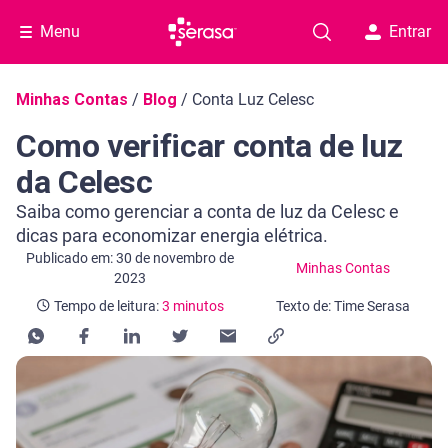
Menu
Entrar
Navegação do blog
Minhas Contas
/
Blog
/
Conta Luz Celesc
Como verificar conta de luz
da Celesc
Saiba como gerenciar a conta de luz da Celesc e
dicas para economizar energia elétrica.
Categoria Minhas Contas
Tempo de leitura: 3 minutos
Publicado em: 30 de novembro de
Minhas Contas
2023
Tempo de leitura:
3 minutos
Texto de: Time Serasa