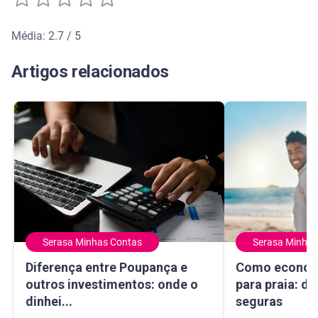
Média: 2.7 / 5
Média de avaliação: 2.7 de 5
Artigos relacionados
Serasa Minhas Contas
Serasa Minhas
Diferença entre Poupança e outros investimentos: onde o 
Como economizar
Diferença entre Poupança e
Como econom
outros investimentos: onde o
para praia: di
dinhei...
seguras