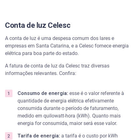
Como economizar no consumo de energia
Conta de luz Celesc
Assista | 10 dicas incríveis para economizar energia
elétrica
A conta de luz é uma despesa comum dos lares e
empresas em Santa Catarina, e a Celesc fornece energia
A função Minhas Contas ajuda na organização dos
elétrica para boa parte do estado.
pagamentos mensais
A fatura de conta de luz da Celesc traz diversas
informações relevantes. Confira:
Consumo de energia:
esse é o valor referente à
quantidade de energia elétrica efetivamente
consumida durante o período de faturamento,
medido em quilowatt-hora (kWh). Quanto mais
energia for consumida, maior será esse valor.
Tarifa de energia:
a tarifa é o custo por kWh