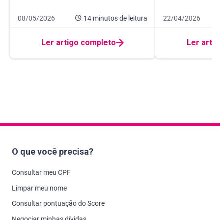
Data de publicação 8 de maio de 2026
14 minutos de leitura
Data de publicação
9 minutos de leitur
08/05/2026
14 minutos
de leitura
22/04/2026
Ler artigo completo
Ler arti
O que você precisa?
Consultar meu CPF
Limpar meu nome
Consultar pontuação do Score
Negociar minhas dívidas