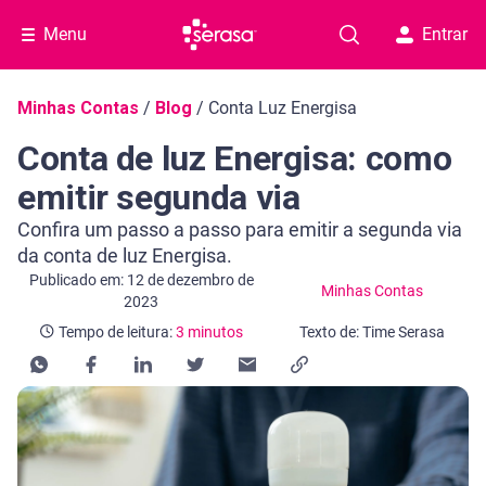
Menu
Entrar
Navegação do blog
Minhas Contas
/
Blog
/
Conta Luz Energisa
Conta de luz Energisa: como
emitir segunda via
Confira um passo a passo para emitir a segunda via
da conta de luz Energisa.
Categoria Minhas Contas
Tempo de leitura: 3 minutos
Publicado em: 12 de dezembro de
Minhas Contas
2023
Tempo de leitura:
3 minutos
Texto de: Time Serasa