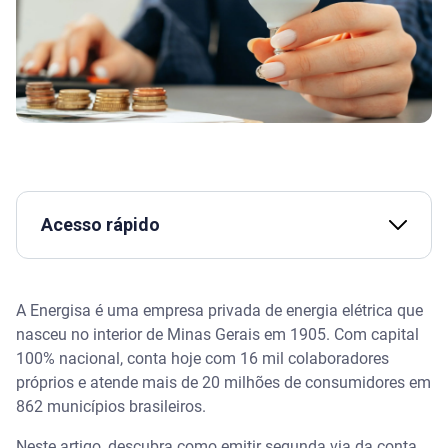
Acesso rápido
Assista | Canais oficiais da Serasa e como negociar
sua dívida
A Energisa é uma empresa privada de energia elétrica que
nasceu no interior de Minas Gerais em 1905. Com capital
Conta de luz Energisa: como emitir segunda via
100% nacional, conta hoje com 16 mil colaboradores
próprios e atende mais de 20 milhões de consumidores em
Agência Virtual
862 municípios brasileiros.
Aplicativo Energisa On
Neste artigo, descubra como emitir segunda via da conta