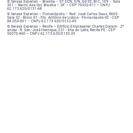
Serasa Experian - Brasília, Endereço: Setor Comercial Norte, sem número, e
© Serasa Experian – Brasília – ST SCN, S/N, Qd 02, Bl C, 109 – Sala
301 – Bairro Asa Sul, Brasília – DF – CEP 70302-911 – CNPJ
62.173.620/0131-68
Serasa Experian - Florianópolis, Endereço: Rodovia José Carlos, número 8
© Serasa Experian – Florianópolis – Rod. José Carlos Daux, 8600 -
Sala 02 - Bloco 07 - Sto. Antônio de Lisboa - Florianópolis-SC - CEP
88.050-001 – CNPJ 62.173.620/0132-49
Serasa Experian - Recife, Endereço: Edifício Empresarial Charles Darwin,
© Serasa Experian – Recife – Edifício Empresarial Charles Darwin - 2º
andar - R. Sen. José Henrique, 231 - Ilha do Leite, Recife-PE - CEP
50070-460 – CNPJ 62.173.620/0133-20