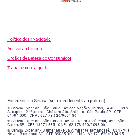
Política de Privacidade
Acesso ao Procon
Órgãos de Defesa do Consumidor
Trabalhe com a gente
Endereços da Serasa (sem atendimento ao público):
Serasa Experian - São Paulo - Endereço: Avenida das Nações Unidas, núme
© Serasa Experian - São Paulo - Av das Nações Unidas, 14.401 - Torre
Sucupira - 24º andar - Chácara Sto. Antônio - São Paulo-SP - CEP
04794-000 - CNPJ 62.173.620/0001-80
Serasa Experian - São Carlos - Endereço: Avenida Doutor Heitor José Real
© Serasa Experian - São Carlos - Av. Dr. Heitor José Reali, 360 - São
Carlos-SP - CEP 13571-385 - CNPJ 62.173.620/0093-06
Serasa Experian - Blumenau - Endereço: Rua Almirante Tamandaré, número
© Serasa Experian - Blumenau - Rua Almirante Tamandaré, 1024 - Vila
Nova - Blumenau-SC - CEP 89035-000 - CNPJ 62.173.620/0104-95