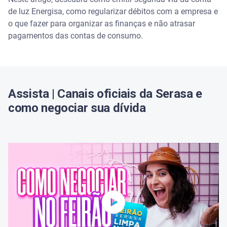
de luz Energisa, como regularizar débitos com a empresa e
o que fazer para organizar as finanças e não atrasar
Telefone
pagamentos das contas de consumo.
WhatsApp
Utilize o Minhas Contas, da Serasa, para manter os
pagamentos em dia
Assista | Canais oficiais da Serasa e
como negociar sua dívida
Renegocie dívidas pelo Serasa Limpa Nome