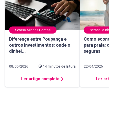
Serasa Minhas Contas
Serasa Minhas
Diferença entre Poupança e outros investimentos: onde o 
Como economizar
Diferença entre Poupança e
Como econom
outros investimentos: onde o
para praia: di
dinhei...
seguras
Data de publicação 8 de maio de 2026
14 minutos de leitura
Data de publicação
9 minutos de leitur
08/05/2026
14 minutos
de leitura
22/04/2026
Ler artigo completo
Ler arti