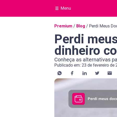
Menu
Navegação do blog
Premium
/
Blog
/
Perdi Meus Do
Perdi meu
dinheiro c
Conheça as alternativas p
Publicado em: 23 de fevereiro de
Categoria Monitorar CPF e Score
Tempo de leitura: 10 minutos