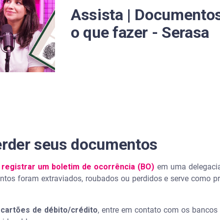
nceira dentro do relacionamento?
Assista | Documentos
regularizar sua situação
o que fazer - Serasa
tora ao perder documentos
erda de documentos e saque
a não tem nenhum documento?
se perde os documentos?
perder seus documentos
otérica só com o CPF?
é
registrar um boletim de ocorrência (BO)
em uma delegacia 
ntos foram extraviados, roubados ou perdidos e serve como pr
 banco?
s
cartões de débito/crédito
, entre em contato com os bancos e