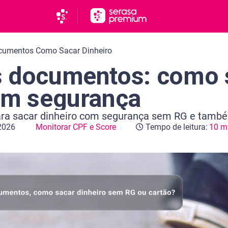
cumentos Como Sacar Dinheiro
s documentos: como 
om segurança
ara sacar dinheiro com segurança sem RG e tamb
 2026
Monitorar CPF e Score
Tempo de leitura:
10 m