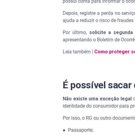
possui conta para informar o oco
Depois, registre a perda no servi
ajuda a reduzir o risco de fraud
Por último,
solicite a
segunda 
apresentando o Boletim de Ocorr
Leia também |
Como proteger se
É possível sacar
Não existe uma exceção legal
q
identidade do consumidor para p
Por isso, o RG ou outro documento
●
Passaporte;