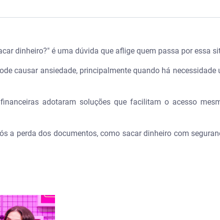
: saiba o que fazer - Serasa
car dinheiro?" é uma dúvida que aflige quem passa por essa s
ocumentos
de causar ansiedade, principalmente quando há necessidade ur
RG? Entenda o que a lei permite
ica ou no banco usando outros documentos
es financeiras adotaram soluções que facilitam o acesso m
a pode substituir o RG?
após a perda dos documentos, como sacar dinheiro com segura
iro sem cartão ou documento físico
er documentos pessoais
r acessos para evitar fraudes