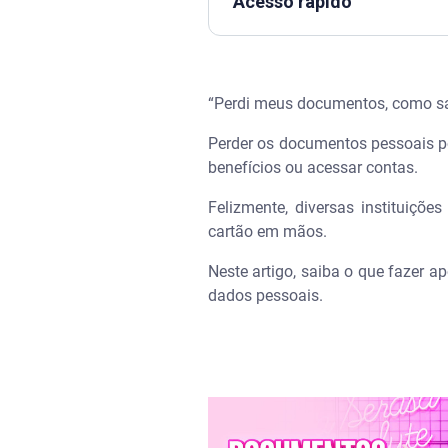
Acesso rápido
Assista | Documentos perdidos
“Perdi meus documentos, como sa
O que fazer ao perder seus d
Perder os documentos pessoais po
É possível sacar dinheiro sem 
benefícios ou acessar contas.
Como sacar dinheiro na lotér
Felizmente, diversas instituiçõ
cartão em mãos.
Quando o boletim de ocorrênci
Neste artigo, saiba o que fazer 
dados pessoais.
Alternativas para sacar dinhe
Como evitar golpes após perd
Como avisar o banco e bloquea