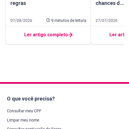
regras
chances d...
Data de publicação 7 de agosto de 2026
9 minutos de leitura
Data de publicação
11 minutos de leit
07/08/2026
9 minutos
de leitura
27/07/2026
Ler artigo completo
Ler arti
O que você precisa?
Consultar meu CPF
Limpar meu nome