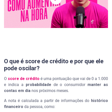
Perguntas frequentes sobre queda do score
Por que o meu score caiu?
Por que a consulta de CPF abaixa o score?
Como recuperar um score que caiu?
O que devo fazer se meu score está baixo?
O que é score de crédito e por que ele
Como subir 300 pontos no score?
pode oscilar?
540 de score é bom?
O
score de crédito
é uma pontuação que vai de 0 a 1.000
e indica a
probabilidade
de o consumidor
manter as
Movimentar Pix aumenta score?
contas em dia
nos próximos meses.
A nota é calculada a partir de informações do
histórico
financeiro
da pessoa, como: