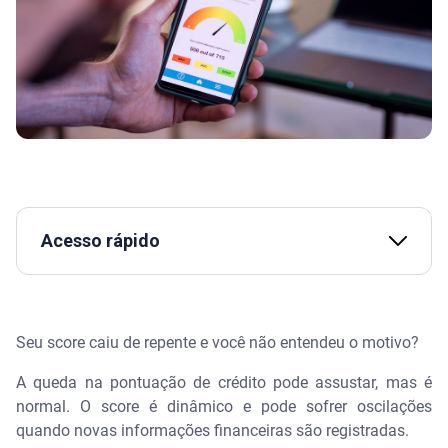
Acesso rápido
Assista | SERASA SCORE: O que MUDOU e como
AUMENTAR NA HORA - Serasa Ensina
Seu score caiu de repente e você não entendeu o motivo?
O que é score de crédito e por que ele pode oscilar?
A queda na pontuação de crédito pode assustar, mas é
normal. O score é dinâmico e pode sofrer oscilações
Principais motivos para a queda do score
quando novas informações financeiras são registradas.