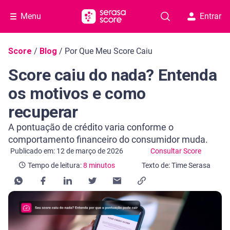
Menu
Entrar
Navegação do blog
Score
/
Blog
/
Por Que Meu Score Caiu
Score caiu do nada? Entenda
os motivos e como
recuperar
A pontuação de crédito varia conforme o
comportamento financeiro do consumidor muda.
Categoria Consultar Score
Tempo de leitura: 8 minutos
Publicado em: 12 de março de 2026
Consultar Score
Tempo de leitura:
8 minutos
Texto de: Time Serasa