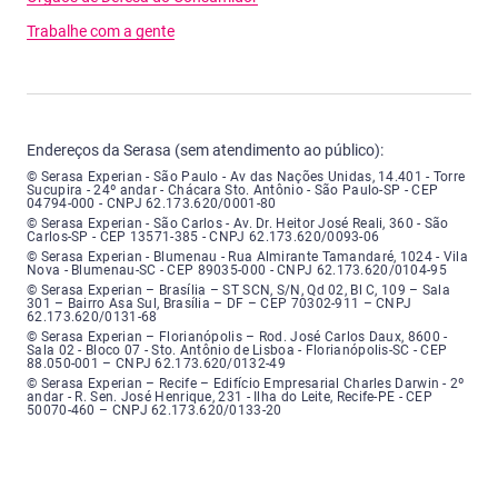
Trabalhe com a gente
Endereços da Serasa (sem atendimento ao público):
Serasa Experian - São Paulo - Endereço: Avenida das Nações Unidas, núme
© Serasa Experian - São Paulo - Av das Nações Unidas, 14.401 - Torre
Sucupira - 24º andar - Chácara Sto. Antônio - São Paulo-SP - CEP
04794-000 - CNPJ 62.173.620/0001-80
Serasa Experian - São Carlos - Endereço: Avenida Doutor Heitor José Real
© Serasa Experian - São Carlos - Av. Dr. Heitor José Reali, 360 - São
Carlos-SP - CEP 13571-385 - CNPJ 62.173.620/0093-06
Serasa Experian - Blumenau - Endereço: Rua Almirante Tamandaré, número
© Serasa Experian - Blumenau - Rua Almirante Tamandaré, 1024 - Vila
Nova - Blumenau-SC - CEP 89035-000 - CNPJ 62.173.620/0104-95
Serasa Experian - Brasília, Endereço: Setor Comercial Norte, sem número, e
© Serasa Experian – Brasília – ST SCN, S/N, Qd 02, Bl C, 109 – Sala
301 – Bairro Asa Sul, Brasília – DF – CEP 70302-911 – CNPJ
62.173.620/0131-68
Serasa Experian - Florianópolis, Endereço: Rodovia José Carlos, número 8
© Serasa Experian – Florianópolis – Rod. José Carlos Daux, 8600 -
Sala 02 - Bloco 07 - Sto. Antônio de Lisboa - Florianópolis-SC - CEP
88.050-001 – CNPJ 62.173.620/0132-49
Serasa Experian - Recife, Endereço: Edifício Empresarial Charles Darwin,
© Serasa Experian – Recife – Edifício Empresarial Charles Darwin - 2º
andar - R. Sen. José Henrique, 231 - Ilha do Leite, Recife-PE - CEP
50070-460 – CNPJ 62.173.620/0133-20