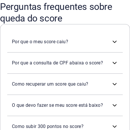
Perguntas frequentes sobre
queda do score
O score pode cair quando há atrasos em pagamentos, dív
Por que o meu score caiu?
Muitas consultas em pouco tempo indicam que o consumido
Por que a consulta de CPF abaixa o score?
Pague as contas em dia, negocie dívidas pendentes, use o
Como recuperar um score que caiu?
Primeiro, verifique se não há erros no seu cadastro ou 
O que devo fazer se meu score está baixo?
Não existe fórmula instantânea para subir tantos ponto
Como subir 300 pontos no score?