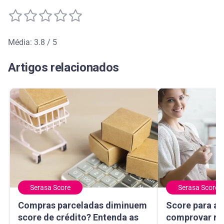
Média: 3.8 / 5
Média de avaliação: 3.8 de 5
Artigos relacionados
Serasa Score
Serasa Score
Compras parceladas diminuem score de crédito? Entenda 
Score para autô
Compras parceladas diminuem
Score para a
score de crédito? Entenda as
comprovar re