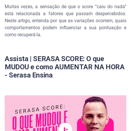
Por que o score pode cair mesmo pagando contas
Muitas vezes, a sensação de que o score “caiu do nada”
em dia?
está relacionada a fatores que passam despercebidos.
Neste artigo, entenda por que as variações ocorrem, quais
Consultas ao CPF baixam o score?
comportamentos podem influenciar a sua pontuação e
como recuperá-la.
Dívida que caducou ou renegociada pode afetar o
score?
O fator tempo e o impacto do histórico recente
Assista | SERASA SCORE: O que
MUDOU e como AUMENTAR NA HORA
Como recuperar um score que caiu
- Serasa Ensina
Quanto tempo leva para o score subir novamente?
Como o Cadastro Positivo ajuda a estabilizar o
score
Como acompanhar a evolução pelo Serasa Score