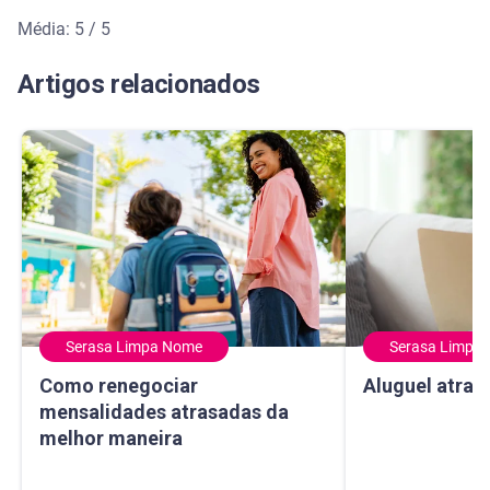
Média: 5 / 5
Média de avaliação: 5 de 5
Artigos relacionados
Serasa Limpa Nome
Serasa Limpa
Como renegociar mensalidades atrasadas da melhor mane
Aluguel atrasado
Como renegociar
Aluguel atras
mensalidades atrasadas da
melhor maneira