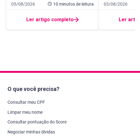
Data de publicação 5 de agosto de 2026
10 minutos de leitura
Data de publicaçã
10 minutos de leit
05/08/2026
10 minutos
de leitura
03/08/2026
Ler artigo completo
Ler arti
O que você precisa?
Consultar meu CPF
Limpar meu nome
Consultar pontuação do Score
Negociar minhas dívidas