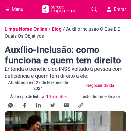
Menu
Entrar
Navegação do blog
Limpa Nome Online
/
Blog
/
Auxilio Inclusao O Que E E
Quais Os Objetivos
Auxílio-Inclusão: como
funciona e quem tem direito
Entenda o benefício do INSS voltado à pessoa com
deficiência e quem tem direito a ele.
Categoria Negociar dívida
Tempo de leitura: 10 minutos
Atualizado em: 27 de fevereiro de
Negociar dívida
2024
Tempo de leitura:
10 minutos
Texto de: Time Serasa