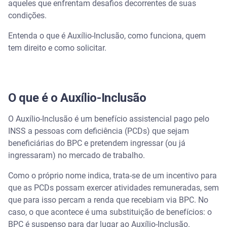
Assista | Como se inscrever no Cadastro Único
aqueles que enfrentam desafios decorrentes de suas
condições.
Como solicitar o Auxílio-Inclusão?
Entenda o que é Auxílio-Inclusão, como funciona, quem
tem direito e como solicitar.
Pela plataforma Meu INSS (site ou app)
Por telefone
O que é o Auxílio-Inclusão
O Auxílio-Inclusão é um benefício assistencial pago pelo
INSS a pessoas com deficiência (PCDs) que sejam
beneficiárias do BPC e pretendem ingressar (ou já
ingressaram) no mercado de trabalho.
Como o próprio nome indica, trata-se de um incentivo para
que as PCDs possam exercer atividades remuneradas, sem
que para isso percam a renda que recebiam via BPC. No
caso, o que acontece é uma substituição de benefícios: o
BPC é suspenso para dar lugar ao Auxílio-Inclusão.