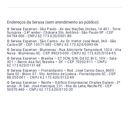
Endereços da Serasa (sem atendimento ao público):
Serasa Experian - São Paulo - Endereço: Avenida das Nações Unidas, núme
© Serasa Experian - São Paulo - Av das Nações Unidas, 14.401 - Torre
Sucupira - 24º andar - Chácara Sto. Antônio - São Paulo-SP - CEP
04794-000 - CNPJ 62.173.620/0001-80
Serasa Experian - São Carlos - Endereço: Avenida Doutor Heitor José Real
© Serasa Experian - São Carlos - Av. Dr. Heitor José Reali, 360 - São
Carlos-SP - CEP 13571-385 - CNPJ 62.173.620/0093-06
Serasa Experian - Blumenau - Endereço: Rua Almirante Tamandaré, número
© Serasa Experian - Blumenau - Rua Almirante Tamandaré, 1024 - Vila
Nova - Blumenau-SC - CEP 89035-000 - CNPJ 62.173.620/0104-95
Serasa Experian - Brasília, Endereço: Setor Comercial Norte, sem número, e
© Serasa Experian – Brasília – ST SCN, S/N, Qd 02, Bl C, 109 – Sala
301 – Bairro Asa Sul, Brasília – DF – CEP 70302-911 – CNPJ
62.173.620/0131-68
Serasa Experian - Florianópolis, Endereço: Rodovia José Carlos, número 8
© Serasa Experian – Florianópolis – Rod. José Carlos Daux, 8600 -
Sala 02 - Bloco 07 - Sto. Antônio de Lisboa - Florianópolis-SC - CEP
88.050-001 – CNPJ 62.173.620/0132-49
Serasa Experian - Recife, Endereço: Edifício Empresarial Charles Darwin,
© Serasa Experian – Recife – Edifício Empresarial Charles Darwin - 2º
andar - R. Sen. José Henrique, 231 - Ilha do Leite, Recife-PE - CEP
50070-460 – CNPJ 62.173.620/0133-20