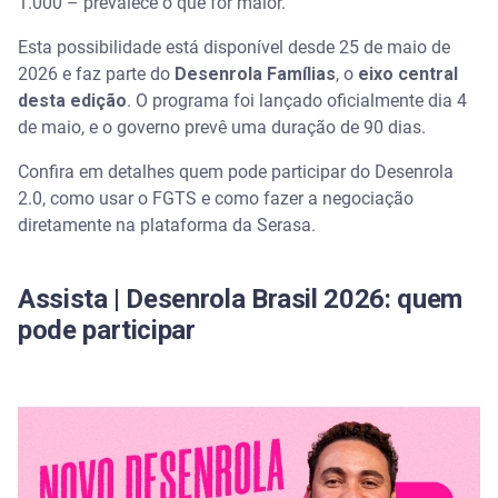
1.000 – prevalece o que for maior.
Qual o limite do uso do FGTS no Desenrola Brasil?
Esta possibilidade está disponível desde 25 de maio de
2026 e faz parte do
Desenrola Famílias
, o
eixo central
desta edição
Desenrola: limite de R$ 15.000 na negociação
. O programa foi lançado oficialmente dia 4
de maio, e o governo prevê uma duração de 90 dias.
O que acontece com o Saque-Aniversário se eu usar
Confira em detalhes quem pode participar do Desenrola
o FGTS nessa modalidade?
2.0, como usar o FGTS e como fazer a negociação
diretamente na plataforma da Serasa.
Como renegociar dívida com FGTS pelo Desenrola
Brasil
Assista | Desenrola Brasil 2026: quem
Pelo app do banco
pode participar
Meu saldo sumiu do aplicativo do FGTS: é golpe?
Posso sacar FGTS para pagar dívida do Desenrola?
Negocie também outras dívidas pelo Serasa Limpa
Nome