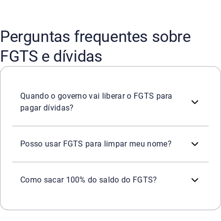
Perguntas frequentes sobre
FGTS e dívidas
O uso do FGTS para dívidas do Desenrola Brasil foi libe
Quando o governo vai liberar o FGTS para
pagar dívidas?
Sim, pelo Desenrola Brasil é possível usar até 20% do sa
Posso usar FGTS para limpar meu nome?
O saque do saldo total do FGTS é permitido apenas em s
Como sacar 100% do saldo do FGTS?