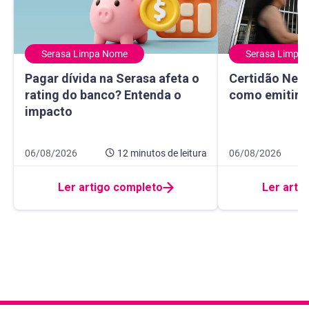
Serasa Limpa Nome
Serasa Limpa
Pagar dívida na Serasa afeta o rating do banco? Entenda 
Certidão Negativ
Pagar dívida na Serasa afeta o
Certidão Nega
rating do banco? Entenda o
como emitir e
impacto
Data de publicação 6 de agosto de 2026
12 minutos de leitura
Data de publicaçã
8 minutos de leitur
06/08/2026
12 minutos
de leitura
06/08/2026
Ler artigo completo
Ler arti