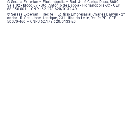
Serasa Experian - Florianópolis, Endereço: Rodovia José Carlos, número 8
© Serasa Experian – Florianópolis – Rod. José Carlos Daux, 8600 -
Sala 02 - Bloco 07 - Sto. Antônio de Lisboa - Florianópolis-SC - CEP
88.050-001 – CNPJ 62.173.620/0132-49
Serasa Experian - Recife, Endereço: Edifício Empresarial Charles Darwin,
© Serasa Experian – Recife – Edifício Empresarial Charles Darwin - 2º
andar - R. Sen. José Henrique, 231 - Ilha do Leite, Recife-PE - CEP
50070-460 – CNPJ 62.173.620/0133-20