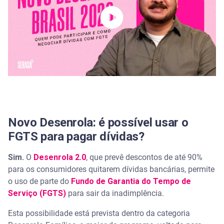
Perguntas frequentes sobre FGTS e dívidas
Quando o governo vai liberar o FGTS para pagar
dívidas?
Posso usar FGTS para limpar meu nome?
Como sacar 100% do saldo do FGTS?
Novo Desenrola: é possível usar o
FGTS para pagar dívidas?
Sim.
O
Desenrola 2.0
, que prevê descontos de até 90%
para os consumidores quitarem dívidas bancárias, permite
o uso de parte do
Fundo de Garantia do Tempo de
Serviço (FGTS)
para sair da inadimplência.
Esta possibilidade está prevista dentro da categoria