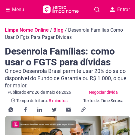
Menu
Entrar
Navegação do blog
Limpa Nome Online
/
Blog
/
Desenrola Familias Como
Usar O Fgts Para Pagar Dividas
Desenrola Famílias: como
usar o FGTS para dívidas
O novo Desenrola Brasil permite usar 20% do saldo
disponível do Fundo de Garantia ou R$ 1.000, o que
for maior.
Categoria Negociar dívida
Tempo de leitura: 8 minutos
Publicado em: 26 de maio de 2026
Negociar dívida
Tempo de leitura:
8 minutos
Texto de: Time Serasa