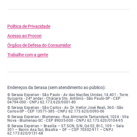
Política de Privacidade
Acesso ao Procon
Órgãos de Defesa do Consumidor
Trabalhe com a gente
Endereços da Serasa (sem atendimento ao público):
Serasa Experian - São Paulo - Endereço: Avenida das Nações Unidas, núme
© Serasa Experian - São Paulo - Av das Nações Unidas, 14.401 - Torre
Sucupira - 24º andar - Chácara Sto. Antônio - São Paulo-SP - CEP
04794-000 - CNPJ 62.173.620/0001-80
Serasa Experian - São Carlos - Endereço: Avenida Doutor Heitor José Real
© Serasa Experian - São Carlos - Av. Dr. Heitor José Reali, 360 - São
Carlos-SP - CEP 13571-385 - CNPJ 62.173.620/0093-06
Serasa Experian - Blumenau - Endereço: Rua Almirante Tamandaré, número
© Serasa Experian - Blumenau - Rua Almirante Tamandaré, 1024 - Vila
Nova - Blumenau-SC - CEP 89035-000 - CNPJ 62.173.620/0104-95
Serasa Experian - Brasília, Endereço: Setor Comercial Norte, sem número, e
© Serasa Experian – Brasília – ST SCN, S/N, Qd 02, Bl C, 109 – Sala
301 – Bairro Asa Sul, Brasília – DF – CEP 70302-911 – CNPJ
62.173.620/0131-68