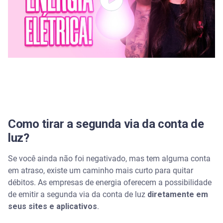
Segunda via conta Light
Quite dívida Cemig
Segunda via Cemig
Quite dívidas Neoenergia
Segunda via Neoenergia
Como tirar a segunda via da conta de
Quite dívidas Equatorial
luz?
Como negociar diretamente com a Amazonas
Se você ainda não foi negativado, mas tem alguma conta
Energia
em atraso, existe um caminho mais curto para quitar
débitos. As empresas de energia oferecem a possibilidade
Segunda via Amazonas Energia
de emitir a segunda via da conta de luz
diretamente em
seus sites e aplicativos
.
Posso ter minha energia cortada por ter faturas
atrasadas?