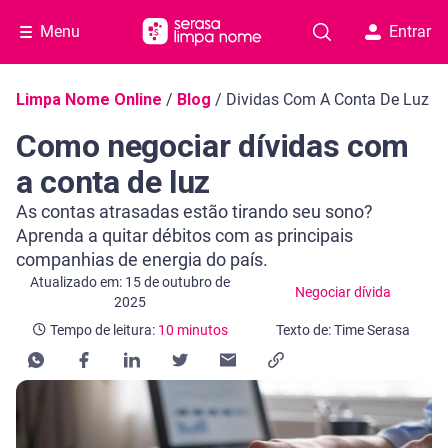
Menu
Entrar
Navegação do blog
Limpa Nome Online
/
Blog
/
Dividas Com A Conta De Luz
Como negociar dívidas com
a conta de luz
As contas atrasadas estão tirando seu sono?
Aprenda a quitar débitos com as principais
companhias de energia do país.
Categoria Negociar dívida
Tempo de leitura: 10 minutos
Atualizado em: 15 de outubro de
Negociar dívida
2025
Tempo de leitura:
10 minutos
Texto de: Time Serasa