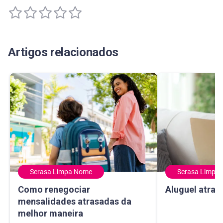
Artigos relacionados
Serasa Limpa Nome
Serasa Limpa
Como renegociar mensalidades atrasadas da melhor mane
Aluguel atrasado
Como renegociar
Aluguel atras
mensalidades atrasadas da
melhor maneira