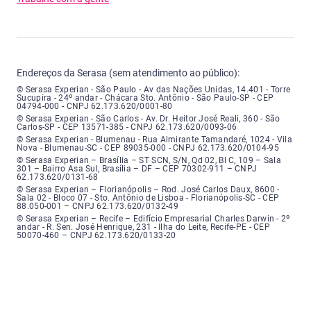
Endereços da Serasa (sem atendimento ao público):
Serasa Experian - São Paulo - Endereço: Avenida das Nações Unidas, núme
© Serasa Experian - São Paulo - Av das Nações Unidas, 14.401 - Torre
Sucupira - 24º andar - Chácara Sto. Antônio - São Paulo-SP - CEP
04794-000 - CNPJ 62.173.620/0001-80
Serasa Experian - São Carlos - Endereço: Avenida Doutor Heitor José Real
© Serasa Experian - São Carlos - Av. Dr. Heitor José Reali, 360 - São
Carlos-SP - CEP 13571-385 - CNPJ 62.173.620/0093-06
Serasa Experian - Blumenau - Endereço: Rua Almirante Tamandaré, número
© Serasa Experian - Blumenau - Rua Almirante Tamandaré, 1024 - Vila
Nova - Blumenau-SC - CEP 89035-000 - CNPJ 62.173.620/0104-95
Serasa Experian - Brasília, Endereço: Setor Comercial Norte, sem número, e
© Serasa Experian – Brasília – ST SCN, S/N, Qd 02, Bl C, 109 – Sala
301 – Bairro Asa Sul, Brasília – DF – CEP 70302-911 – CNPJ
62.173.620/0131-68
Serasa Experian - Florianópolis, Endereço: Rodovia José Carlos, número 8
© Serasa Experian – Florianópolis – Rod. José Carlos Daux, 8600 -
Sala 02 - Bloco 07 - Sto. Antônio de Lisboa - Florianópolis-SC - CEP
88.050-001 – CNPJ 62.173.620/0132-49
Serasa Experian - Recife, Endereço: Edifício Empresarial Charles Darwin,
© Serasa Experian – Recife – Edifício Empresarial Charles Darwin - 2º
andar - R. Sen. José Henrique, 231 - Ilha do Leite, Recife-PE - CEP
50070-460 – CNPJ 62.173.620/0133-20