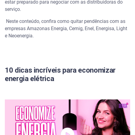
Como negociar sua conta de luz online?
estar preparado para negociar com as distribuidoras do
serviço.
Negocie contas de luz atrasadas pela Serasa
Neste conteúdo, confira como quitar pendências com as
empresas Amazonas Energia, Cemig, Enel, Energisa, Light
Negocie débitos diretamente com as distribuidoras
e Neoenergia.
de energia
Quite dívidas Enel
Sem título
10 dicas incríveis para economizar
energia elétrica
Segunda via conta Enel
Quite dívidas Energisa
Segunda via fatura Energisa
Quite dívida Light