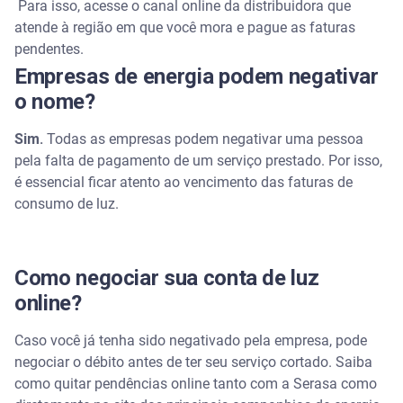
Para isso, acesse o canal online da distribuidora que
atende à região em que você mora e pague as faturas
Negocie contas de luz atrasadas pelo Serasa Limpa
pendentes.
Nome
Empresas de energia podem negativar
Perguntas frequentes sobre dívidas de conta de luz
o nome?
Quanto tempo posso ficar devendo a conta de luz?
Sim.
Todas as empresas podem negativar uma pessoa
pela falta de pagamento de um serviço prestado. Por isso,
é essencial ficar atento ao vencimento das faturas de
Quantas contas de luz posso ficar sem pagar?
consumo de luz.
Qual o valor mínimo para parcelar conta de luz?
Como posso parcelar minha conta de luz pelo
Como negociar sua conta de luz
WhatsApp?
online?
Depois de quantas contas atrasadas cortam a luz?
Caso você já tenha sido negativado pela empresa, pode
negociar o débito antes de ter seu serviço cortado. Saiba
Posso parcelar conta de luz atrasada?
como quitar pendências online tanto com a Serasa como