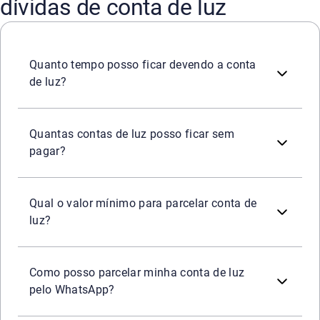
dívidas de conta de luz
A distribuidora pode suspender o fornecimento após uma 
Quanto tempo posso ficar devendo a conta
de luz?
Não há um número mínimo de faturas para que ocorra o c
Quantas contas de luz posso ficar sem
pagar?
O valor mínimo para parcelar débitos de conta de luz dep
Qual o valor mínimo para parcelar conta de
luz?
Algumas empresas que fornecem energia permitem negociar
Outra maneira de parcelar contas de luz pelo WhatsApp 
Como posso parcelar minha conta de luz
pelo WhatsApp?