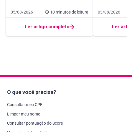
Data de publicação 5 de agosto de 2026
10 minutos de leitura
Data de publicaçã
10 minutos de leit
05/08/2026
10 minutos
de leitura
03/08/2026
Ler artigo completo
Ler arti
O que você precisa?
Consultar meu CPF
Limpar meu nome
Consultar pontuação do Score