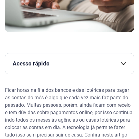
Acesso rápido
Assista | Segunda via de boleto: como tirar? Evite
quebra de acordo
Ficar horas na fila dos bancos e das lotéricas para pagar
as contas do mês é algo que cada vez mais faz parte do
Pagar boleto online é seguro?
passado. Muitas pessoas, porém, ainda ficam com receio
e tem dúvidas sobre pagamentos online, por isso continua
Como pagar boleto online
indo todos os meses às agências ou casas lotéricas para
colocar as contas em dia. A tecnologia já permite fazer
Use o aplicativo Serasa para pagar boleto online e
tudo isso sem precisar sair de casa. Confira neste artigo
as contas do mês