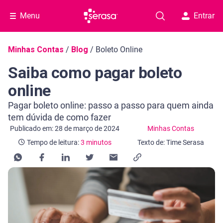
Menu
Entrar
Navegação do blog
Minhas Contas
/
Blog
/
Boleto Online
Saiba como pagar boleto
online
Pagar boleto online: passo a passo para quem ainda
tem dúvida de como fazer
Categoria Minhas Contas
Tempo de leitura: 3 minutos
Publicado em: 28 de março de 2024
Minhas Contas
Tempo de leitura:
3 minutos
Texto de: Time Serasa