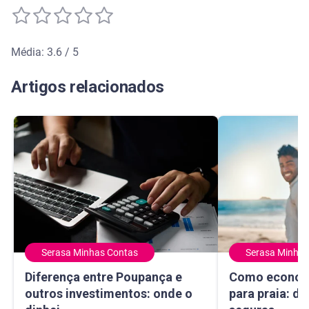
Média: 3.6 / 5
Média de avaliação: 3.6 de 5
Artigos relacionados
Serasa Minhas Contas
Serasa Minhas
Diferença entre Poupança e outros investimentos: onde o 
Como economizar
Diferença entre Poupança e
Como econom
outros investimentos: onde o
para praia: di