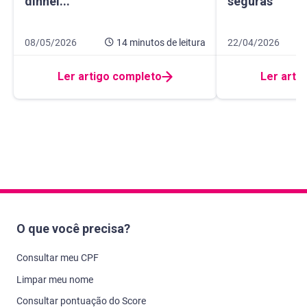
dinhei...
seguras
Data de publicação 8 de maio de 2026
14 minutos de leitura
Data de publicação
9 minutos de leitur
08/05/2026
14 minutos
de leitura
22/04/2026
Ler artigo completo
Ler arti
O que você precisa?
Consultar meu CPF
Limpar meu nome
Consultar pontuação do Score