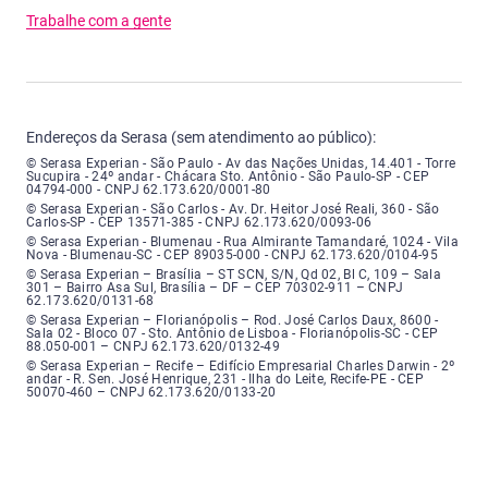
Trabalhe com a gente
Endereços da Serasa (sem atendimento ao público):
Serasa Experian - São Paulo - Endereço: Avenida das Nações Unidas, núme
© Serasa Experian - São Paulo - Av das Nações Unidas, 14.401 - Torre
Sucupira - 24º andar - Chácara Sto. Antônio - São Paulo-SP - CEP
04794-000 - CNPJ 62.173.620/0001-80
Serasa Experian - São Carlos - Endereço: Avenida Doutor Heitor José Real
© Serasa Experian - São Carlos - Av. Dr. Heitor José Reali, 360 - São
Carlos-SP - CEP 13571-385 - CNPJ 62.173.620/0093-06
Serasa Experian - Blumenau - Endereço: Rua Almirante Tamandaré, número
© Serasa Experian - Blumenau - Rua Almirante Tamandaré, 1024 - Vila
Nova - Blumenau-SC - CEP 89035-000 - CNPJ 62.173.620/0104-95
Serasa Experian - Brasília, Endereço: Setor Comercial Norte, sem número, e
© Serasa Experian – Brasília – ST SCN, S/N, Qd 02, Bl C, 109 – Sala
301 – Bairro Asa Sul, Brasília – DF – CEP 70302-911 – CNPJ
62.173.620/0131-68
Serasa Experian - Florianópolis, Endereço: Rodovia José Carlos, número 8
© Serasa Experian – Florianópolis – Rod. José Carlos Daux, 8600 -
Sala 02 - Bloco 07 - Sto. Antônio de Lisboa - Florianópolis-SC - CEP
88.050-001 – CNPJ 62.173.620/0132-49
Serasa Experian - Recife, Endereço: Edifício Empresarial Charles Darwin,
© Serasa Experian – Recife – Edifício Empresarial Charles Darwin - 2º
andar - R. Sen. José Henrique, 231 - Ilha do Leite, Recife-PE - CEP
50070-460 – CNPJ 62.173.620/0133-20