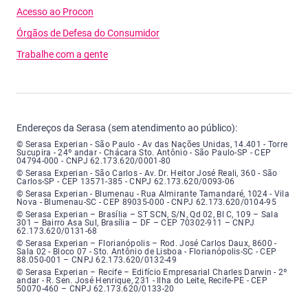
Acesso ao Procon
Órgãos de Defesa do Consumidor
Trabalhe com a gente
Endereços da Serasa (sem atendimento ao público):
Serasa Experian - São Paulo - Endereço: Avenida das Nações Unidas, núme
© Serasa Experian - São Paulo - Av das Nações Unidas, 14.401 - Torre
Sucupira - 24º andar - Chácara Sto. Antônio - São Paulo-SP - CEP
04794-000 - CNPJ 62.173.620/0001-80
Serasa Experian - São Carlos - Endereço: Avenida Doutor Heitor José Real
© Serasa Experian - São Carlos - Av. Dr. Heitor José Reali, 360 - São
Carlos-SP - CEP 13571-385 - CNPJ 62.173.620/0093-06
Serasa Experian - Blumenau - Endereço: Rua Almirante Tamandaré, número
© Serasa Experian - Blumenau - Rua Almirante Tamandaré, 1024 - Vila
Nova - Blumenau-SC - CEP 89035-000 - CNPJ 62.173.620/0104-95
Serasa Experian - Brasília, Endereço: Setor Comercial Norte, sem número, e
© Serasa Experian – Brasília – ST SCN, S/N, Qd 02, Bl C, 109 – Sala
301 – Bairro Asa Sul, Brasília – DF – CEP 70302-911 – CNPJ
62.173.620/0131-68
Serasa Experian - Florianópolis, Endereço: Rodovia José Carlos, número 8
© Serasa Experian – Florianópolis – Rod. José Carlos Daux, 8600 -
Sala 02 - Bloco 07 - Sto. Antônio de Lisboa - Florianópolis-SC - CEP
88.050-001 – CNPJ 62.173.620/0132-49
Serasa Experian - Recife, Endereço: Edifício Empresarial Charles Darwin,
© Serasa Experian – Recife – Edifício Empresarial Charles Darwin - 2º
andar - R. Sen. José Henrique, 231 - Ilha do Leite, Recife-PE - CEP
50070-460 – CNPJ 62.173.620/0133-20