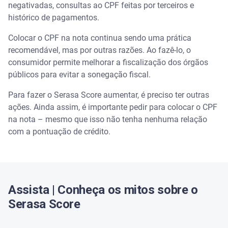
Então para que serve colocar CPF na nota?
negativadas, consultas ao CPF feitas por terceiros e
histórico de pagamentos.
Vantagens de colocar o CPF na nota
Colocar o CPF na nota continua sendo uma prática
recomendável, mas por outras razões. Ao fazê-lo, o
Como aumentar a pontuação do Serasa Score
consumidor permite melhorar a fiscalização dos órgãos
públicos para evitar a sonegação fiscal.
• Pagar as contas em dia
Para fazer o Serasa Score aumentar, é preciso ter outras
• Renegociar dívidas
ações. Ainda assim, é importante pedir para colocar o CPF
na nota – mesmo que isso não tenha nenhuma relação
• Ative a Conexão Bancária
com a pontuação de crédito.
• Mantenha um bom histórico de crédito
• Mantenha os dados atualizados na Serasa
Assista | Conheça os mitos sobre o
Como consultar o Serasa Score?
Serasa Score