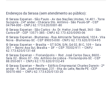
Endereços da Serasa (sem atendimento ao público):
Serasa Experian - São Paulo - Endereço: Avenida das Nações Unidas, núme
© Serasa Experian - São Paulo - Av das Nações Unidas, 14.401 - Torre
Sucupira - 24º andar - Chácara Sto. Antônio - São Paulo-SP - CEP
04794-000 - CNPJ 62.173.620/0001-80
Serasa Experian - São Carlos - Endereço: Avenida Doutor Heitor José Real
© Serasa Experian - São Carlos - Av. Dr. Heitor José Reali, 360 - São
Carlos-SP - CEP 13571-385 - CNPJ 62.173.620/0093-06
Serasa Experian - Blumenau - Endereço: Rua Almirante Tamandaré, número
© Serasa Experian - Blumenau - Rua Almirante Tamandaré, 1024 - Vila
Nova - Blumenau-SC - CEP 89035-000 - CNPJ 62.173.620/0104-95
Serasa Experian - Brasília, Endereço: Setor Comercial Norte, sem número, e
© Serasa Experian – Brasília – ST SCN, S/N, Qd 02, Bl C, 109 – Sala
301 – Bairro Asa Sul, Brasília – DF – CEP 70302-911 – CNPJ
62.173.620/0131-68
Serasa Experian - Florianópolis, Endereço: Rodovia José Carlos, número 8
© Serasa Experian – Florianópolis – Rod. José Carlos Daux, 8600 -
Sala 02 - Bloco 07 - Sto. Antônio de Lisboa - Florianópolis-SC - CEP
88.050-001 – CNPJ 62.173.620/0132-49
Serasa Experian - Recife, Endereço: Edifício Empresarial Charles Darwin,
© Serasa Experian – Recife – Edifício Empresarial Charles Darwin - 2º
andar - R. Sen. José Henrique, 231 - Ilha do Leite, Recife-PE - CEP
50070-460 – CNPJ 62.173.620/0133-20