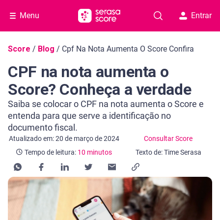
Menu
Entrar
Navegação do blog
Score
/
Blog
/
Cpf Na Nota Aumenta O Score Confira
CPF na nota aumenta o
Score? Conheça a verdade
Saiba se colocar o CPF na nota aumenta o Score e
entenda para que serve a identificação no
documento fiscal.
Categoria Consultar Score
Tempo de leitura: 10 minutos
Atualizado em: 20 de março de 2024
Consultar Score
Tempo de leitura:
10 minutos
Texto de: Time Serasa