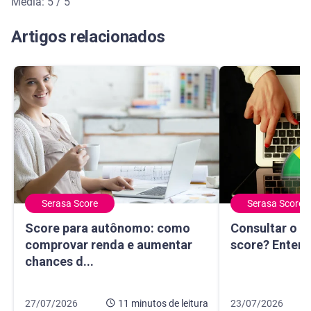
Média: 5 / 5
Média de avaliação: 5 de 5
Artigos relacionados
Serasa Score
Serasa Score
Score para autônomo: como comprovar renda e aumentar 
Consultar o CPF
Score para autônomo: como
Consultar o C
comprovar renda e aumentar
score? Enten
chances d...
Data de publicação 27 de julho de 2026
11 minutos de leitura
Data de publicação
8 minutos de leitur
27/07/2026
11 minutos
de leitura
23/07/2026