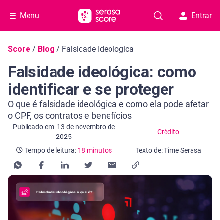
Menu
Entrar
Navegação do blog
Score
/
Blog
/
Falsidade Ideologica
Falsidade ideológica: como
identificar e se proteger
O que é falsidade ideológica e como ela pode afetar
o CPF, os contratos e benefícios
Categoria Crédito
Tempo de leitura: 18 minutos
Publicado em: 13 de novembro de
Crédito
2025
Tempo de leitura:
18 minutos
Texto de: Time Serasa