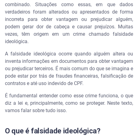
combinado. Situações como essas, em que dados
verdadeiros foram alterados ou apresentados de forma
Qual a diferença entre falsidade ideológica,
incorreta para obter vantagem ou prejudicar alguém,
falsidade material, falsa identidade e estelionato?
podem gerar dor de cabeça e causar prejuízos. Muitas
vezes, têm origem em um crime chamado falsidade
Como se proteger da falsidade ideológica?
ideológica.
Sempre declare informações verdadeiras
A falsidade ideológica ocorre quando alguém altera ou
inventa informações em documentos para obter vantagem
Leia tudo com atenção antes de assinar
ou prejudicar terceiros. É mais comum do que se imagina e
pode estar por trás de fraudes financeiras, falsificação de
Evite declarar ou assinar em nome de outra pessoa
contratos e até uso indevido de CPF.
Adote controles em empresas e organizações
É fundamental entender como esse crime funciona, o que
diz a lei e, principalmente, como se proteger. Neste texto,
Proteja seus dados no meio digital
vamos falar sobre tudo isso.
Consulte especialistas quando houver dúvida
O que é falsidade ideológica?