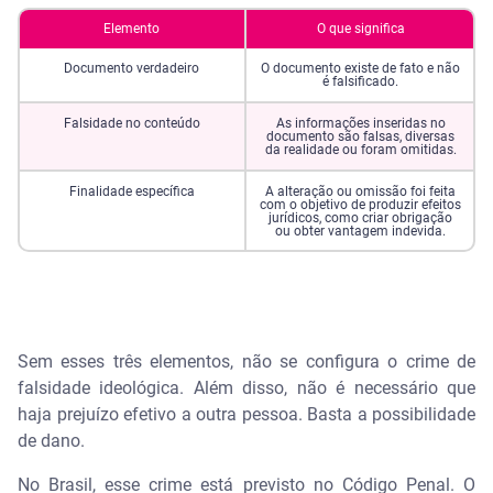
Elemento
O que significa
O que é artigo 171 e 299?
Documento verdadeiro
O documento existe de fato e não
é falsificado.
O que significa 155 e 157?
Falsidade no conteúdo
As informações inseridas no
documento são falsas, diversas
da realidade ou foram omitidas.
Finalidade específica
A alteração ou omissão foi feita
com o objetivo de produzir efeitos
jurídicos, como criar obrigação
ou obter vantagem indevida.
Sem esses três elementos, não se configura o crime de
falsidade ideológica. Além disso, não é necessário que
haja prejuízo efetivo a outra pessoa. Basta a possibilidade
de dano.
No Brasil, esse crime está previsto no Código Penal. O