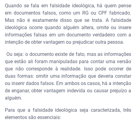
Monitore seu CPF com o Serasa Premium
Quando se fala em falsidade ideológica, há quem pense
em documentos falsos, como um RG ou CPF fabricado.
Perguntas frequentes sobre falsidade ideológica
Mas não é exatamente disso que se trata. A falsidade
ideológica ocorre quando alguém altera, omite ou insere
O que é considerado falsidade ideológica?
informações falsas em um documento verdadeiro com a
intenção de obter vantagem ou prejudicar outra pessoa.
O que diz o Código Penal 299?
Ou seja: o documento existe de fato, mas as informações
que estão ali foram manipuladas para contar uma versão
É crime fingir ser outra pessoa?
que não corresponde à realidade. Isso pode ocorrer de
duas formas: omitir uma informação que deveria constar
O que diz o artigo 307 do Código Penal?
ou inserir dados falsos. Em ambos os casos, há a intenção
de enganar, obter vantagem indevida ou causar prejuízo a
Como posso provar a falsidade ideológica?
alguém.
O que é exercício ilegal da profissão?
Para que a falsidade ideológica seja caracterizada, três
elementos são essenciais:
O que é exercício ilegal da profissão?
Qual a pena máxima para falsidade ideológica?