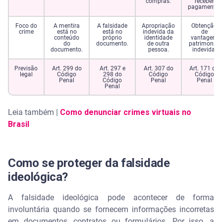
compras.
receber
pagamento.
Foco do
A mentira
A falsidade
Apropriação
Obtenção
crime
está no
está no
indevida da
de
conteúdo
próprio
identidade
vantagem
do
documento.
de outra
patrimonial
documento.
pessoa.
indevida.
Previsão
Art. 299 do
Art. 297 e
Art. 307 do
Art. 171 do
legal
Código
298 do
Código
Código
Penal
Código
Penal
Penal
Penal
Leia também |
Como denunciar crimes virtuais no
Brasil
Como se proteger da falsidade
ideológica?
A falsidade ideológica pode acontecer de forma
involuntária quando se fornecem informações incorretas
em documentos, contratos ou formulários. Por isso, a