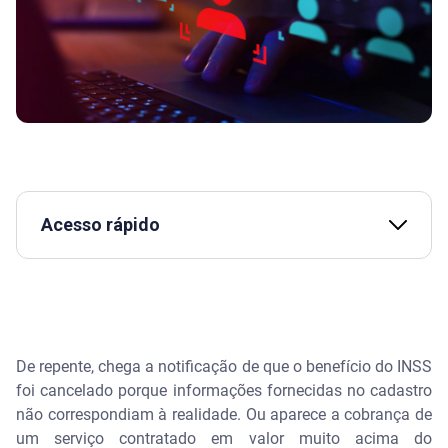
Acesso rápido
O que é falsidade ideológica?
Quais são os exemplos mais comuns desse crime?
De repente, chega a notificação de que o benefício do INSS
Quais são as penas para falsidade ideológica?
foi cancelado porque informações fornecidas no cadastro
não correspondiam à realidade. Ou aparece a cobrança de
O que fazer e como provar que fui vítima de
um serviço contratado em valor muito acima do
falsidade ideológica?