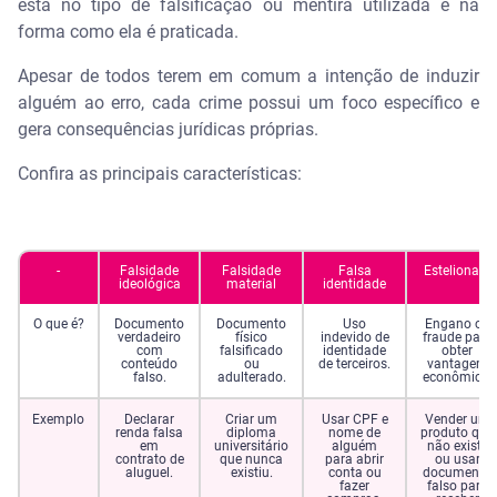
está no tipo de falsificação ou mentira utilizada e na
forma como ela é praticada.
Apesar de todos terem em comum a intenção de induzir
alguém ao erro, cada crime possui um foco específico e
gera consequências jurídicas próprias.
Confira as principais características:
-
Falsidade
Falsidade
Falsa
Estelionato
ideológica
material
identidade
O que é?
Documento
Documento
Uso
Engano ou
verdadeiro
físico
indevido de
fraude para
com
falsificado
identidade
obter
conteúdo
ou
de terceiros.
vantagem
falso.
adulterado.
econômica.
Exemplo
Declarar
Criar um
Usar CPF e
Vender um
renda falsa
diploma
nome de
produto que
em
universitário
alguém
não existe
contrato de
que nunca
para abrir
ou usar
aluguel.
existiu.
conta ou
documento
fazer
falso para