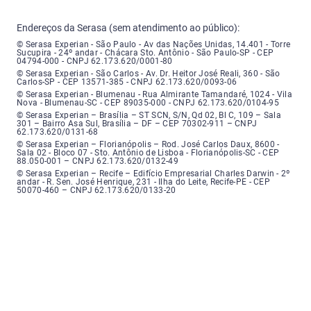
Endereços da Serasa (sem atendimento ao público):
Serasa Experian - São Paulo - Endereço: Avenida das Nações Unidas, núme
© Serasa Experian - São Paulo - Av das Nações Unidas, 14.401 - Torre
Sucupira - 24º andar - Chácara Sto. Antônio - São Paulo-SP - CEP
04794-000 - CNPJ 62.173.620/0001-80
Serasa Experian - São Carlos - Endereço: Avenida Doutor Heitor José Real
© Serasa Experian - São Carlos - Av. Dr. Heitor José Reali, 360 - São
Carlos-SP - CEP 13571-385 - CNPJ 62.173.620/0093-06
Serasa Experian - Blumenau - Endereço: Rua Almirante Tamandaré, número
© Serasa Experian - Blumenau - Rua Almirante Tamandaré, 1024 - Vila
Nova - Blumenau-SC - CEP 89035-000 - CNPJ 62.173.620/0104-95
Serasa Experian - Brasília, Endereço: Setor Comercial Norte, sem número, e
© Serasa Experian – Brasília – ST SCN, S/N, Qd 02, Bl C, 109 – Sala
301 – Bairro Asa Sul, Brasília – DF – CEP 70302-911 – CNPJ
62.173.620/0131-68
Serasa Experian - Florianópolis, Endereço: Rodovia José Carlos, número 8
© Serasa Experian – Florianópolis – Rod. José Carlos Daux, 8600 -
Sala 02 - Bloco 07 - Sto. Antônio de Lisboa - Florianópolis-SC - CEP
88.050-001 – CNPJ 62.173.620/0132-49
Serasa Experian - Recife, Endereço: Edifício Empresarial Charles Darwin,
© Serasa Experian – Recife – Edifício Empresarial Charles Darwin - 2º
andar - R. Sen. José Henrique, 231 - Ilha do Leite, Recife-PE - CEP
50070-460 – CNPJ 62.173.620/0133-20