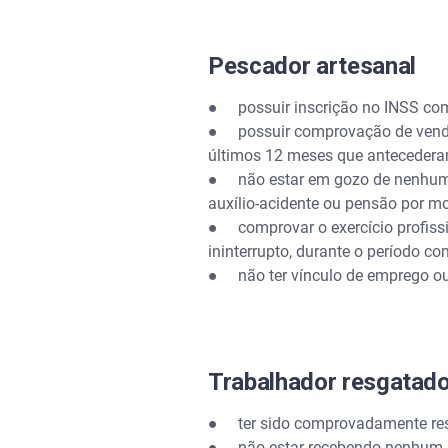
Pescador artesanal
● possuir inscrição no INSS com
● possuir comprovação de venda 
últimos 12 meses que antecederam
● não estar em gozo de nenhum be
auxílio-acidente ou pensão por mo
● comprovar o exercício profissio
ininterrupto, durante o período co
● não ter vínculo de emprego ou o
Trabalhador resgatad
● ter sido comprovadamente resg
● não estar recebendo nenhum ben