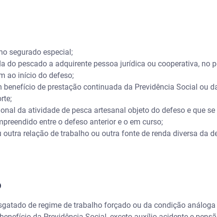
o segurado especial;
do pescado a adquirente pessoa jurídica ou cooperativa, no p
 ao início do defeso;
nefício de prestação continuada da Previdência Social ou da 
rte;
nal da atividade de pesca artesanal objeto do defeso e que se
mpreendido entre o defeso anterior e o em curso;
utra relação de trabalho ou outra fonte de renda diversa da de
o
atado de regime de trabalho forçado ou da condição análoga 
efício da Previdência Social, exceto auxílio-acidente e pensã