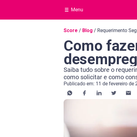
Menu
Navegação do blog
Score
/
Blog
/
Requerimento Se
Como fazer
desempre
Saiba tudo sobre o requer
como solicitar e como cons
Publicado em: 11 de fevereiro de
Categoria Consultar Score
Tempo de leitura: 9 minutos