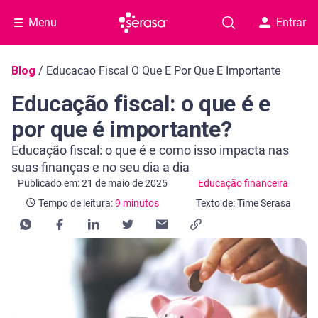
Menu
Entrar
Navegação do blog
Blog
/
Educacao Fiscal O Que E Por Que E Importante
Educação fiscal: o que é e
por que é importante?
Educação fiscal: o que é e como isso impacta nas
suas finanças e no seu dia a dia
Categoria Educação financeira
Tempo de leitura: 9 minutos
Publicado em: 21 de maio de 2025
Educação financeira
Tempo de leitura:
9 minutos
Texto de: Time Serasa