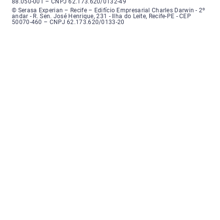
88.050-001 – CNPJ 62.173.620/0132-49
Serasa Experian - Recife, Endereço: Edifício Empresarial Charles Darwin,
© Serasa Experian – Recife – Edifício Empresarial Charles Darwin - 2º
andar - R. Sen. José Henrique, 231 - Ilha do Leite, Recife-PE - CEP
50070-460 – CNPJ 62.173.620/0133-20