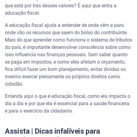
que está por trás desses valores? É aqui que entra a
educação fiscal.
Planejar a longo prazo
A educação fiscal ajuda a entender de onde vêm e para
Fazer escolhas mais conscientes
onde vão os recursos que saem do bolso do contribuinte.
Mais do que aprender como funciona o sistema de tributos
Evitar o desperdício de dinheiro
do país, é importante desenvolver consciência sobre como
isso influencia nas finanças pessoais. Sem saber quanto
Avaliar melhor os preços
se paga em impostos, e como eles afetam o orçamento,
fica difícil fazer um bom planejamento, evitar dívidas ou
Cumprir prazos e obrigações com o Fisco
mesmo exercer plenamente os próprios direitos como
cidadão.
Como a educação fiscal impacta o seu score de
crédito e pode ajudar a evitar o endividamento?
Entenda aqui o que é educação fiscal, como ela impacta o
dia a dia e por que ela é essencial para a saúde financeira
O papel da educação fiscal na construção de um
e para o exercício da cidadania.
futuro financeiro estável
Amplie sua educação fiscal com ajuda da Serasa
Assista | Dicas infalíveis para