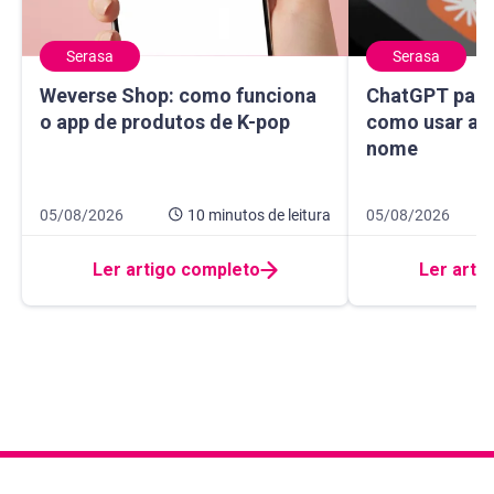
Serasa
Serasa
Weverse Shop: como funciona o app de produtos de K-pop
ChatGPT para sa
Weverse Shop: como funciona
ChatGPT para 
o app de produtos de K-pop
como usar a I
nome
Data de publicação 5 de agosto de 2026
10 minutos de leitura
Data de publicaçã
14 minutos de leit
05/08/2026
10 minutos
de leitura
05/08/2026
Ler artigo completo
Ler arti