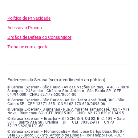
Política de Privacidade
Acesso ao Procon
Órgãos de Defesa do Consumidor
Trabalhe com a gente
Endereços da Serasa (sem atendimento ao público):
Serasa Experian - São Paulo - Endereço: Avenida das Nações Unidas, núme
© Serasa Experian - São Paulo - Av das Nações Unidas, 14.401 - Torre
Sucupira - 24º andar - Chácara Sto. Antônio - São Paulo-SP - CEP
04794-000 - CNPJ 62.173.620/0001-80
Serasa Experian - São Carlos - Endereço: Avenida Doutor Heitor José Real
© Serasa Experian - São Carlos - Av. Dr. Heitor José Reali, 360 - São
Carlos-SP - CEP 13571-385 - CNPJ 62.173.620/0093-06
Serasa Experian - Blumenau - Endereço: Rua Almirante Tamandaré, número
© Serasa Experian - Blumenau - Rua Almirante Tamandaré, 1024 - Vila
Nova - Blumenau-SC - CEP 89035-000 - CNPJ 62.173.620/0104-95
Serasa Experian - Brasília, Endereço: Setor Comercial Norte, sem número, e
© Serasa Experian – Brasília – ST SCN, S/N, Qd 02, Bl C, 109 – Sala
301 – Bairro Asa Sul, Brasília – DF – CEP 70302-911 – CNPJ
62.173.620/0131-68
Serasa Experian - Florianópolis, Endereço: Rodovia José Carlos, número 8
© Serasa Experian – Florianópolis – Rod. José Carlos Daux, 8600 -
Sala 02 - Bloco 07 - Sto. Antônio de Lisboa - Florianópolis-SC - CEP