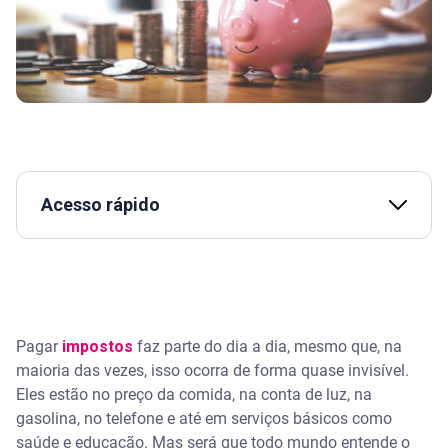
Acesso rápido
Assista | Dicas infalíveis para organizar suas
despesas
O que é educação fiscal?
Pagar
impostos
faz parte do dia a dia, mesmo que, na
maioria das vezes, isso ocorra de forma quase invisível.
Como a educação fiscal contribui para uma gestão
financeira mais eficaz?
Eles estão no preço da comida, na conta de luz, na
gasolina, no telefone e até em serviços básicos como
A importância da educação fiscal na vida financeira
saúde e educação. Mas será que todo mundo entende o