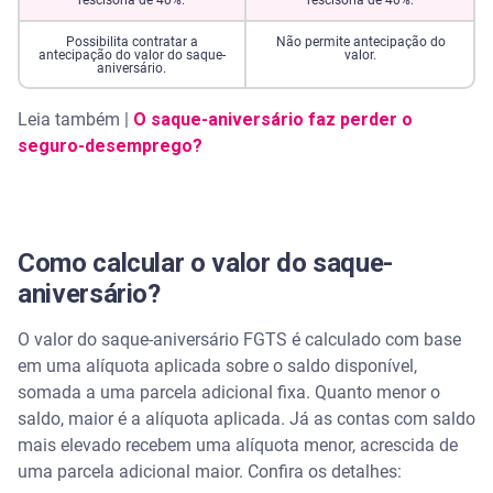
rescisória de 40%.
rescisória de 40%.
Possibilita contratar a
Não permite antecipação do
É ruim ficar antecipando o FGTS?
antecipação do valor do saque-
valor.
aniversário.
Leia também |
O saque-aniversário faz perder o
seguro-desemprego?
Como calcular o valor do saque-
aniversário?
O valor do saque-aniversário FGTS é calculado com base
em uma alíquota aplicada sobre o saldo disponível,
somada a uma parcela adicional fixa. Quanto menor o
saldo, maior é a alíquota aplicada. Já as contas com saldo
mais elevado recebem uma alíquota menor, acrescida de
uma parcela adicional maior. Confira os detalhes: