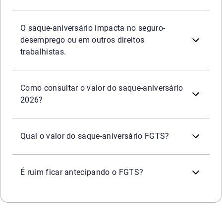
O impacto do saque-aniversário no FGTS é que ele impede 
O saque-aniversário impacta no seguro-
desemprego ou em outros direitos
trabalhistas.
O valor pode ser consultado no aplicativo FGTS. A platafo
Como consultar o valor do saque-aniversário
2026?
O valor depende do saldo total existente nas contas do F
Qual o valor do saque-aniversário FGTS?
Depende da situação financeira. A antecipação pode ser 
É ruim ficar antecipando o FGTS?