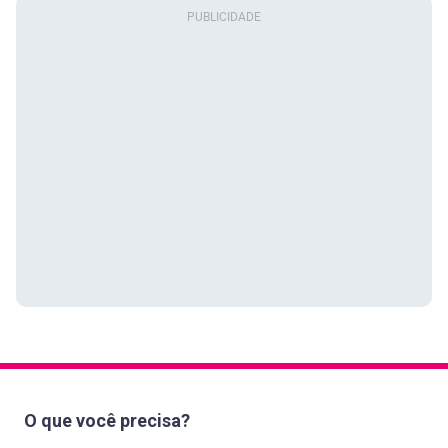
O que você precisa?
Consultar meu CPF
Limpar meu nome
Consultar pontuação do Score
Negociar minhas dívidas
Monitorar meu CPF
Monitoramento Dark Web
Falar com a Serasa
Parceiros Serasa Crédito
Atualizar meus dados
Soluções para empresas