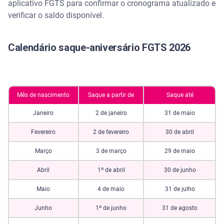
aplicativo FGTS para confirmar o cronograma atualizado e
verificar o saldo disponível.
Calendário saque-aniversário FGTS 2026
Mês de nascimento
Saque a partir de
Saque até
Janeiro
2 de janeiro
31 de maio
Fevereiro
2 de fevereiro
30 de abril
Março
3 de março
29 de maio
Abril
1º de abril
30 de junho
Maio
4 de maio
31 de julho
Junho
1º de junho
31 de agosto