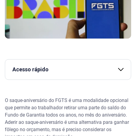
Acesso rápido
Assista | NOVIDADES no SAQUE ANIVERSÁRIO DO
FGTS: como funciona e o que mudou? - Serasa
Ensina
O saque-aniversário do FGTS é uma modalidade opcional
que permite ao trabalhador retirar uma parte do saldo do
Como funciona o saque-aniversário do FGTS?
Fundo de Garantia todos os anos, no mês do aniversário.
Aderir ao saque-aniversário é uma alternativa para ganhar
Saque-aniversário Vs. Saque-rescisão. Veja as
fôlego no orçamento, mas é preciso considerar os
diferenças