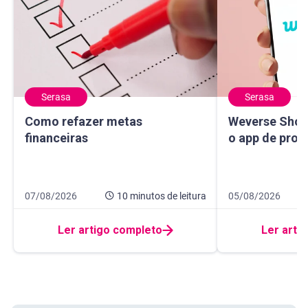
Serasa
Serasa
Como refazer metas financeiras
Weverse Shop: c
Como refazer metas
Weverse Shop
financeiras
o app de prod
Data de publicação 7 de agosto de 2026
10 minutos de leitura
Data de publicaçã
10 minutos de leit
07/08/2026
10 minutos
de leitura
05/08/2026
Ler artigo completo
Ler arti