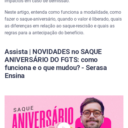
impactos em caso de demissão.
Como calcular o valor do saque-aniversário?
Neste artigo, entenda como funciona a modalidade, como
fazer o saque-aniversário, quando o valor é liberado, quais
Valor saque-aniversário FGTS
as diferenças em relação ao saque-rescisão e quais as
regras para a antecipação do benefício.
Como aderir ao saque-aniversário?
Assista | NOVIDADES no SAQUE
Quando cai o valor do saque-aniversário?
ANIVERSÁRIO DO FGTS: como
Calendário saque-aniversário FGTS 2026
funciona e o que mudou? - Serasa
Ensina
Como cancelar a adesão ao saque-aniversário?
Qual a desvantagem de fazer o saque-aniversário e
como reverter
O que fazer com o dinheiro do saque-aniversário do
FGTS?