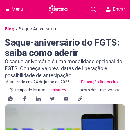
Menu
Entrar
Navegação do blog
Blog
/
Saque Aniversario
Saque-aniversário do FGTS:
saiba como aderir
O saque-aniversário é uma modalidade opcional do
FGTS. Conheça valores, datas de liberação e
possibilidade de antecipação.
Categoria Educação financeira
Tempo de leitura: 13 minutos
Atualizado em: 24 de junho de 2026
Educação financeira
Tempo de leitura:
13 minutos
Texto de: Time Serasa