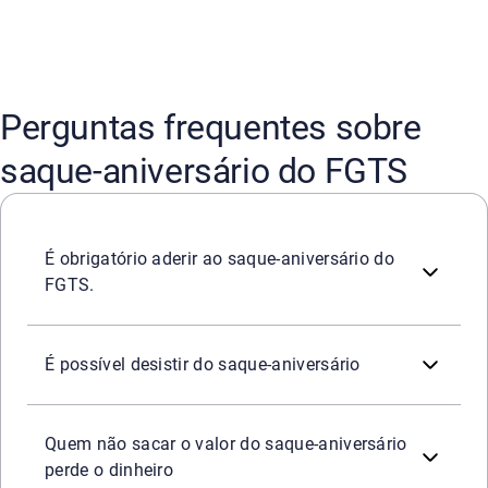
Perguntas frequentes sobre
saque-aniversário do FGTS
Não, ninguém é obrigado a aderir à modalidade. Ela é opc
É obrigatório aderir ao saque-aniversário do
FGTS.
Sim, mas é preciso esperar 25 meses, a partir da data de
É possível desistir do saque-aniversário
Não. O trabalhador tem três meses para resgatar o dinheir
Quem não sacar o valor do saque-aniversário
perde o dinheiro