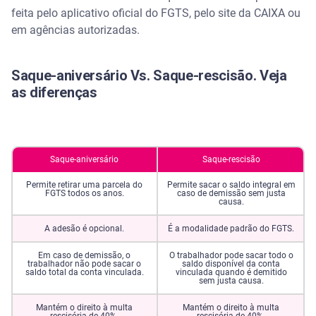
feita pelo aplicativo oficial do FGTS, pelo site da CAIXA ou
Avalie ofertas de antecipação do FGTS com o
em agências autorizadas.
Serasa Crédito
Perguntas frequentes sobre saque-aniversário do
Saque-aniversário Vs. Saque-rescisão. Veja
FGTS
as diferenças
É obrigatório aderir ao saque-aniversário do FGTS.
É possível desistir do saque-aniversário
Saque-aniversário
Saque-rescisão
Quem não sacar o valor do saque-aniversário perde
Permite retirar uma parcela do
Permite sacar o saldo integral em
FGTS todos os anos.
caso de demissão sem justa
o dinheiro
causa.
A adesão é opcional.
É a modalidade padrão do FGTS.
O saque-aniversário impacta no seguro-
desemprego ou em outros direitos trabalhistas.
Em caso de demissão, o
O trabalhador pode sacar todo o
trabalhador não pode sacar o
saldo disponível da conta
saldo total da conta vinculada.
vinculada quando é demitido
Como consultar o valor do saque-aniversário 2026?
sem justa causa.
Mantém o direito à multa
Mantém o direito à multa
Qual o valor do saque-aniversário FGTS?