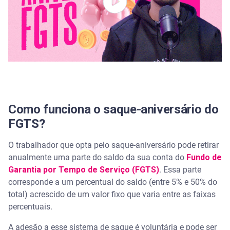
1. Quitar ou reduzir dívidas
2. Criar ou reforçar a reserva de emergência
3. Investir para fazer o dinheiro crescer
4. Investir em qualificação ou carreira
5. Realizar pequenos projetos pessoais
Como funciona o saque-aniversário do
FGTS?
6. Antecipar o próprio saque-aniversário
O trabalhador que opta pelo saque-aniversário pode retirar
6. Antecipar o próprio saque-aniversário
anualmente uma parte do saldo da sua conta do
Fundo de
Garantia por Tempo de Serviço (FGTS)
. Essa parte
Quais as novas regras para o saque-aniversário do
corresponde a um percentual do saldo (entre 5% e 50% do
FGTS?
total) acrescido de um valor fixo que varia entre as faixas
percentuais.
Como funciona a antecipação do saque-aniversário
no Serasa Crédito?
A adesão a esse sistema de saque é voluntária e pode ser