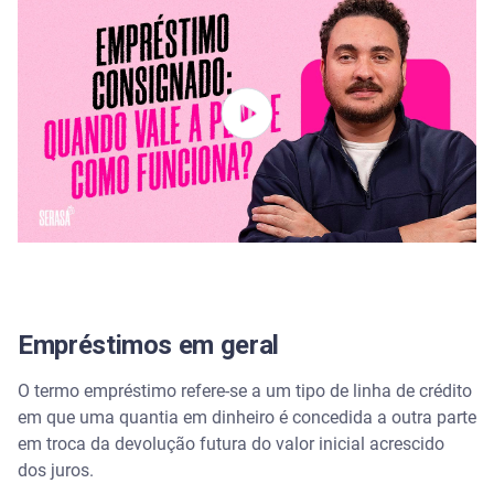
Quem pode solicitar um empréstimo consignado?
Quando solicitar empréstimo consignado?
Alternativa para quitação de dívidas
Por onde começar a quitar dívidas?
Encontre as melhores opções de empréstimo no
Serasa Crédito e organize suas finanças
Perguntas frequentes sobre quanto da renda posso
comprometer em empréstimo
Qual o valor da margem do consignado hoje?
Empréstimos em geral
Como o banco classifica o comprometimento de
O termo empréstimo refere-se a um tipo de linha de crédito
renda?
em que uma quantia em dinheiro é concedida a outra parte
em troca da devolução futura do valor inicial acrescido
Quantos por cento do salário pode ser
dos juros.
comprometido com empréstimo?