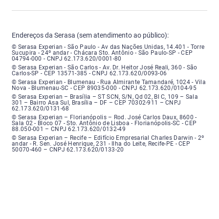
Endereços da Serasa (sem atendimento ao público):
Serasa Experian - São Paulo - Endereço: Avenida das Nações Unidas, núme
© Serasa Experian - São Paulo - Av das Nações Unidas, 14.401 - Torre
Sucupira - 24º andar - Chácara Sto. Antônio - São Paulo-SP - CEP
04794-000 - CNPJ 62.173.620/0001-80
Serasa Experian - São Carlos - Endereço: Avenida Doutor Heitor José Real
© Serasa Experian - São Carlos - Av. Dr. Heitor José Reali, 360 - São
Carlos-SP - CEP 13571-385 - CNPJ 62.173.620/0093-06
Serasa Experian - Blumenau - Endereço: Rua Almirante Tamandaré, número
© Serasa Experian - Blumenau - Rua Almirante Tamandaré, 1024 - Vila
Nova - Blumenau-SC - CEP 89035-000 - CNPJ 62.173.620/0104-95
Serasa Experian - Brasília, Endereço: Setor Comercial Norte, sem número, e
© Serasa Experian – Brasília – ST SCN, S/N, Qd 02, Bl C, 109 – Sala
301 – Bairro Asa Sul, Brasília – DF – CEP 70302-911 – CNPJ
62.173.620/0131-68
Serasa Experian - Florianópolis, Endereço: Rodovia José Carlos, número 8
© Serasa Experian – Florianópolis – Rod. José Carlos Daux, 8600 -
Sala 02 - Bloco 07 - Sto. Antônio de Lisboa - Florianópolis-SC - CEP
88.050-001 – CNPJ 62.173.620/0132-49
Serasa Experian - Recife, Endereço: Edifício Empresarial Charles Darwin,
© Serasa Experian – Recife – Edifício Empresarial Charles Darwin - 2º
andar - R. Sen. José Henrique, 231 - Ilha do Leite, Recife-PE - CEP
50070-460 – CNPJ 62.173.620/0133-20