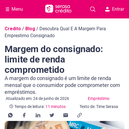
Menu
Entrar
Navegação do blog
Credito
/
Blog
/
Descubra Qual E A Margem Para
Emprestimo Consignado
Margem do consignado:
limite de renda
comprometido
A margem do consignado é um limite de renda
mensal que o consumidor pode comprometer com
empréstimos.
Categoria Empréstimo
Tempo de leitura: 11 minutos
Atualizado em: 24 de junho de 2026
Empréstimo
Tempo de leitura:
11 minutos
Texto de: Time Serasa