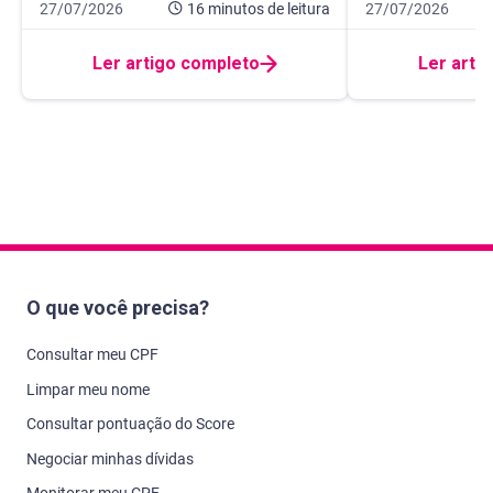
Data de publicação 27 de julho de 2026
16 minutos de leitura
Data de publicação
10 minutos de leit
27/07/2026
16 minutos
de leitura
27/07/2026
Ler artigo completo
Ler arti
O que você precisa?
Consultar meu CPF
Limpar meu nome
Consultar pontuação do Score
Negociar minhas dívidas