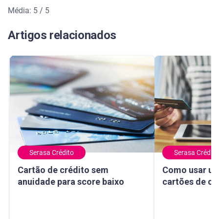
Média: 5 / 5
Média de avaliação: 5 de 5
Artigos relacionados
Serasa Crédito
Serasa Crédito
Cartão de crédito sem anuidade para score baixo
Como usar um ma
Cartão de crédito sem
Como usar um
anuidade para score baixo
cartões de cr