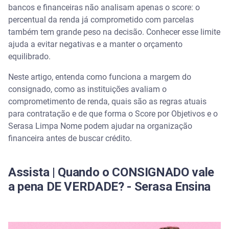
Empréstimo consignado
bancos e financeiras não analisam apenas o score: o
percentual da renda já comprometido com parcelas
O que é e como funciona a margem do consignado
também tem grande peso na decisão. Conhecer esse limite
ajuda a evitar negativas e a manter o orçamento
equilibrado.
Quais são as regras de comprometimento de renda
para consignado em 2026?
Neste artigo, entenda como funciona a margem do
consignado, como as instituições avaliam o
Margem consignável
comprometimento de renda, quais são as regras atuais
para contratação e de que forma o Score por Objetivos e o
Como é calculada a margem do consignado?
Serasa Limpa Nome podem ajudar na organização
financeira antes de buscar crédito.
Como o comprometimento de renda aparece na
análise de crédito?
Assista | Quando o CONSIGNADO vale
E o Score por Objetivo, como entra nessa conta?
a pena DE VERDADE? - Serasa Ensina
Como o comprometimento de renda aparece na
análise de crédito?