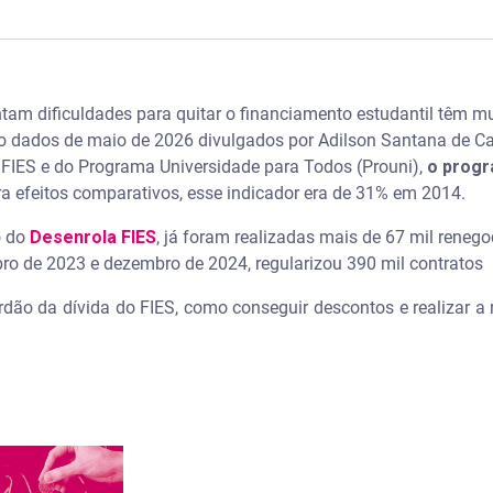
ívidas estudantis em 3 PASSOS - Serasa Ensina
ntam dificuldades para quitar o financiamento estudantil têm m
do FIES?
o dados de maio de 2026 divulgados por Adilson Santana de Car
FIES e do Programa Universidade para Todos (Prouni),
o progr
 de até 99% no FIES?
ra efeitos comparativos, esse indicador era de 31% em 2014.
o do FIES em 2026
o do
Desenrola FIES
, já foram realizadas mais de 67 mil reneg
bro de 2023 e dezembro de 2024, regularizou 390 mil contratos
o pelo banco ou app
erdão da dívida do FIES, como conseguir descontos e realizar 
 do FIES no Banco do Brasil
 do FIES na CAIXA
mas de renegociação