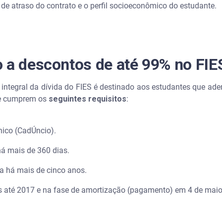
de atraso do contrato e o perfil socioeconômico do estudante.
 FIES com o FGTS?
 FIES com o FGTS?
 a descontos de até 99% no FIE
 dívida do FIES?
integral da dívida do FIES é destinado aos estudantes que ad
ue cumprem os
seguintes requisitos
:
nico (CadÚncio).
á mais de 360 dias.
da há mais de cinco anos.
 até 2017 e na fase de amortização (pagamento) em 4 de maio