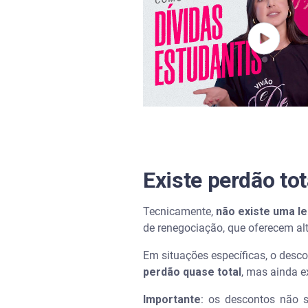
O que acontece se não pagar a
Dívida do FIES caduca depois
Como limpar o nome após nego
Quer negociar outras dívidas 
Perguntas frequentes sobre pe
Como conseguir o perdão total
Existe perdão tot
Até quando vai o programa de
Tecnicamente,
não existe uma le
de renegociação, que oferecem alt
Quem está no CadÚnico tem q
Em situações específicas, o desco
perdão quase total
O que acontece se eu não pag
, mas ainda 
Importante
: os descontos não 
Como saber se minha dívida d