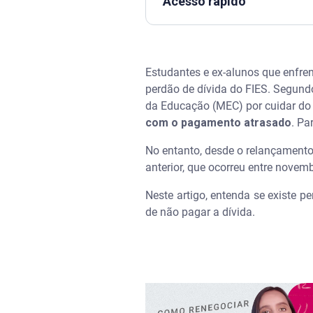
Acesso rápido
Assista | Como RENEGOCIAR d
Estudantes e ex-alunos que enfre
Existe perdão total da dívida 
perdão de dívida do FIES. Segund
da Educação (MEC) por cuidar do 
Quem tem direito a descontos
com o pagamento atrasado
. Pa
Como funciona a renegociaçã
No entanto, desde o relançament
anterior, que ocorreu entre novem
Como solicitar a renegociaçã
Neste artigo, entenda se existe p
de não pagar a dívida.
Passos para renegociar dívida
Passos para renegociar dívida
Prazo para aderir aos progra