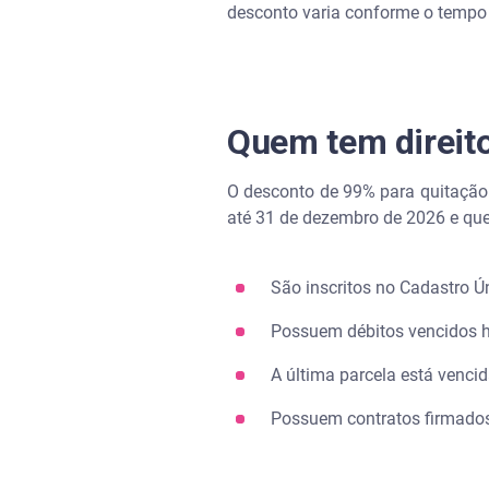
desconto varia conforme o tempo 
É possível pagar a dívida do
É possível pagar a dívida do
Quem tem direito
Quem tem direito ao perdão da
O desconto de 99% para quitação 
até 31 de dezembro de 2026 e q
São inscritos no Cadastro Ú
Possuem débitos vencidos h
A última parcela está venci
Possuem contratos firmados