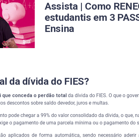
 dívida do FIES?
Assista | Como RENE
estudantis em 3 PAS
 de 5 anos?
Ensina
ciar a dívida
além do FIES?
rdão de dívida FIES
 da dívida do FIES?
al da dívida do FIES?
 renegociação do FIES em 2026?
i que conceda o perdão total
da dívida do FIES. O que o gove
os descontos sobre saldo devedor, juros e multas.
uanto de desconto no FIES?
nto pode chegar a 99% do valor consolidado da dívida, o que, n
ar a renegociação do FIES?
exige o pagamento de uma parcela mínima ou o pagamento do 
são aplicados de forma automática, sendo necessário aderir
o FIES pode ser perdoada?