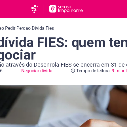
o Pedir Perdao Divida Fies
dívida FIES: quem tem
gociar
ão através do Desenrola FIES se encerra em 31 de
26
Negociar dívida
Tempo de leitura:
9 minu