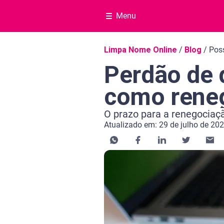
Menu
Navegação do blog
Limpa Nome Online
/
Blog
/
Poss
Perdão de 
como rene
O prazo para a renegociaç
Atualizado em: 29 de julho de 20
Categoria Negociar dívida
Tempo de leitura: 9 minutos