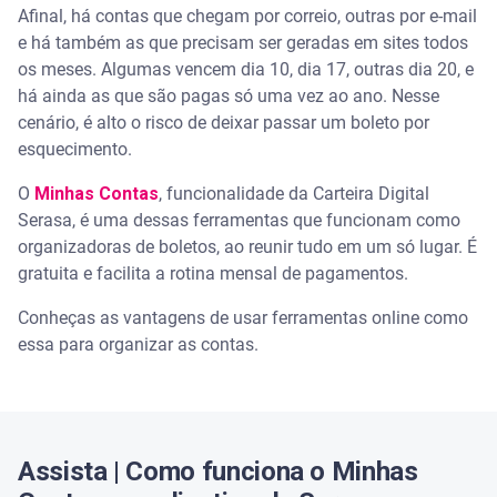
Afinal, há contas que chegam por correio, outras por e-mail
Como habilitar a função Minhas Contas
e há também as que precisam ser geradas em sites todos
os meses. Algumas vencem dia 10, dia 17, outras dia 20, e
há ainda as que são pagas só uma vez ao ano. Nesse
Vantagens de usar o Minhas Contas
cenário, é alto o risco de deixar passar um boleto por
esquecimento.
Conheça a Carteira Digital Serasa
O
Minhas Contas
, funcionalidade da Carteira Digital
Como ter acesso à Carteira Digital Serasa
Serasa, é uma dessas ferramentas que funcionam como
organizadoras de boletos, ao reunir tudo em um só lugar. É
gratuita e facilita a rotina mensal de pagamentos.
Conheças as vantagens de usar ferramentas online como
essa para organizar as contas.
Assista | Como funciona o Minhas