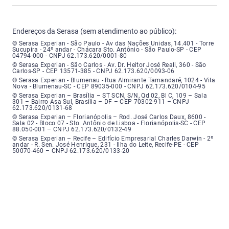
Endereços da Serasa (sem atendimento ao público):
Serasa Experian - São Paulo - Endereço: Avenida das Nações Unidas, núme
© Serasa Experian - São Paulo - Av das Nações Unidas, 14.401 - Torre
Sucupira - 24º andar - Chácara Sto. Antônio - São Paulo-SP - CEP
04794-000 - CNPJ 62.173.620/0001-80
Serasa Experian - São Carlos - Endereço: Avenida Doutor Heitor José Real
© Serasa Experian - São Carlos - Av. Dr. Heitor José Reali, 360 - São
Carlos-SP - CEP 13571-385 - CNPJ 62.173.620/0093-06
Serasa Experian - Blumenau - Endereço: Rua Almirante Tamandaré, número
© Serasa Experian - Blumenau - Rua Almirante Tamandaré, 1024 - Vila
Nova - Blumenau-SC - CEP 89035-000 - CNPJ 62.173.620/0104-95
Serasa Experian - Brasília, Endereço: Setor Comercial Norte, sem número, e
© Serasa Experian – Brasília – ST SCN, S/N, Qd 02, Bl C, 109 – Sala
301 – Bairro Asa Sul, Brasília – DF – CEP 70302-911 – CNPJ
62.173.620/0131-68
Serasa Experian - Florianópolis, Endereço: Rodovia José Carlos, número 8
© Serasa Experian – Florianópolis – Rod. José Carlos Daux, 8600 -
Sala 02 - Bloco 07 - Sto. Antônio de Lisboa - Florianópolis-SC - CEP
88.050-001 – CNPJ 62.173.620/0132-49
Serasa Experian - Recife, Endereço: Edifício Empresarial Charles Darwin,
© Serasa Experian – Recife – Edifício Empresarial Charles Darwin - 2º
andar - R. Sen. José Henrique, 231 - Ilha do Leite, Recife-PE - CEP
50070-460 – CNPJ 62.173.620/0133-20