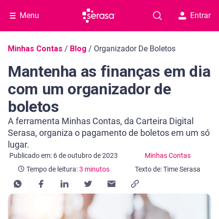
Menu
Entrar
Navegação do blog
Minhas Contas
/
Blog
/
Organizador De Boletos
Mantenha as finanças em dia
com um organizador de
boletos
A ferramenta Minhas Contas, da Carteira Digital
Serasa, organiza o pagamento de boletos em um só
lugar.
Categoria Minhas Contas
Tempo de leitura: 3 minutos
Publicado em: 6 de outubro de 2023
Minhas Contas
Tempo de leitura:
3 minutos
Texto de: Time Serasa