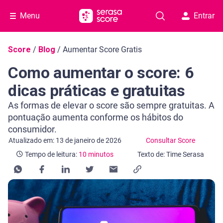
Menu
Entrar
Navegação do blog
Score
/
Blog
/
Aumentar Score Gratis
Como aumentar o score: 6
dicas práticas e gratuitas
As formas de elevar o score são sempre gratuitas. A
pontuação aumenta conforme os hábitos do
consumidor.
Categoria Consultar Score
Tempo de leitura: 10 minutos
Atualizado em: 13 de janeiro de 2026
Consultar Score
Tempo de leitura:
10 minutos
Texto de: Time Serasa