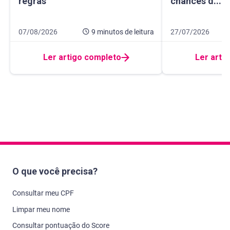
regras
chances d...
Data de publicação 7 de agosto de 2026
9 minutos de leitura
Data de publicação
11 minutos de leit
07/08/2026
9 minutos
de leitura
27/07/2026
Ler artigo completo
Ler arti
O que você precisa?
Consultar meu CPF
Limpar meu nome
Consultar pontuação do Score