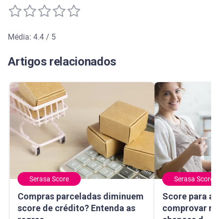
Média: 4.4 / 5
Média de avaliação: 4.4 de 5
Artigos relacionados
Serasa Score
Serasa Score
Compras parceladas diminuem score de crédito? Entenda 
Score para autô
Compras parceladas diminuem
Score para a
score de crédito? Entenda as
comprovar re