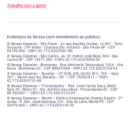
Trabalhe com a gente
Endereços da Serasa (sem atendimento ao público):
Serasa Experian - São Paulo - Endereço: Avenida das Nações Unidas, núme
© Serasa Experian - São Paulo - Av das Nações Unidas, 14.401 - Torre
Sucupira - 24º andar - Chácara Sto. Antônio - São Paulo-SP - CEP
04794-000 - CNPJ 62.173.620/0001-80
Serasa Experian - São Carlos - Endereço: Avenida Doutor Heitor José Real
© Serasa Experian - São Carlos - Av. Dr. Heitor José Reali, 360 - São
Carlos-SP - CEP 13571-385 - CNPJ 62.173.620/0093-06
Serasa Experian - Blumenau - Endereço: Rua Almirante Tamandaré, número
© Serasa Experian - Blumenau - Rua Almirante Tamandaré, 1024 - Vila
Nova - Blumenau-SC - CEP 89035-000 - CNPJ 62.173.620/0104-95
Serasa Experian - Brasília, Endereço: Setor Comercial Norte, sem número, e
© Serasa Experian – Brasília – ST SCN, S/N, Qd 02, Bl C, 109 – Sala
301 – Bairro Asa Sul, Brasília – DF – CEP 70302-911 – CNPJ
62.173.620/0131-68
Serasa Experian - Florianópolis, Endereço: Rodovia José Carlos, número 8
© Serasa Experian – Florianópolis – Rod. José Carlos Daux, 8600 -
Sala 02 - Bloco 07 - Sto. Antônio de Lisboa - Florianópolis-SC - CEP
88.050-001 – CNPJ 62.173.620/0132-49
Serasa Experian - Recife, Endereço: Edifício Empresarial Charles Darwin,
© Serasa Experian – Recife – Edifício Empresarial Charles Darwin - 2º
andar - R. Sen. José Henrique, 231 - Ilha do Leite, Recife-PE - CEP
50070-460 – CNPJ 62.173.620/0133-20