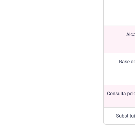
Alc
Base d
Consulta pel
Substitui