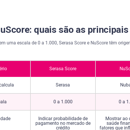
uScore: quais são as principais
 uma escala de 0 a 1.000, Serasa Score e NuScore têm origens
:
ério
Serasa Score
NuSc
alcula
Serasa
Nub
ala
0 a 1.000
0 a 1
idade
Indicar probabilidade de
Mostrar ao 
pagamento no mercado de
saúde finan
crédito
fatores que in