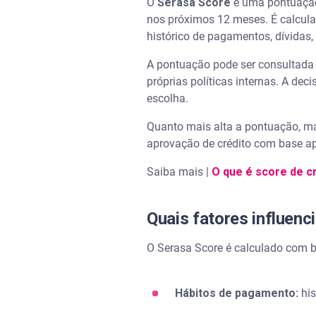
O
Serasa Score
é uma pontuação 
nos próximos 12 meses. É calcula
Como cuidar da pontuação de 
histórico de pagamentos, dívidas
Como consultar o Serasa Scor
A pontuação pode ser consultada 
próprias políticas internas. A dec
Perguntas frequentes sobre S
escolha.
NuScore alto aumenta o Seras
Quanto mais alta a pontuação, ma
aprovação de crédito com base ap
Serasa Score alto garante cré
Saiba mais |
O que é score de c
Por que meu Serasa Score é d
Quais fatores influen
O Nubank consulta o Serasa S
O Serasa Score é calculado com 
O que fazer para melhorar a p
Hábitos de pagamento:
his