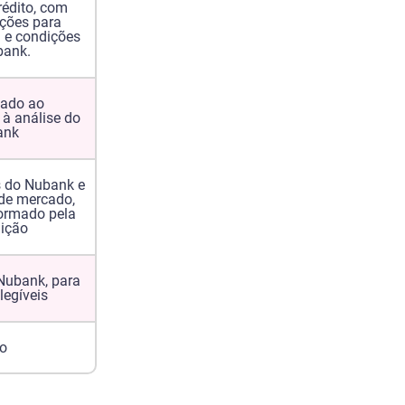
rédito, com
ções para
l e condições
bank.
nado ao
 à análise do
ank
s do Nubank e
de mercado,
ormado pela
uição
 Nubank, para
elegíveis
o