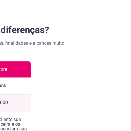
 diferenças?
, finalidades e alcances muito
ore
ank
.000
cliente sua
ceira e os
fluenciam sua