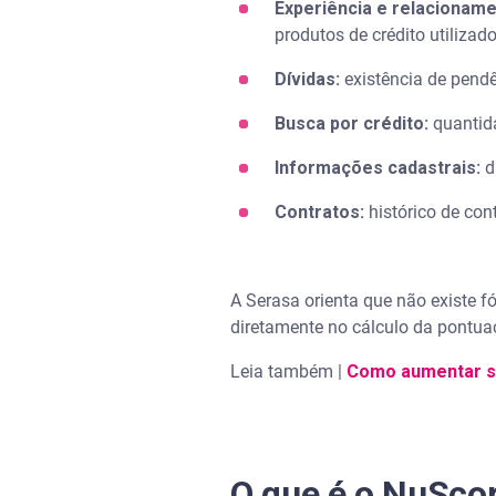
Experiência e relacionam
produtos de crédito utilizad
Dívidas:
existência de pendê
Busca por crédito:
quantid
Informações cadastrais:
d
Contratos:
histórico de con
A Serasa orienta que não existe 
diretamente no cálculo da pontu
Leia também |
Como aumentar sc
O que é o NuSco