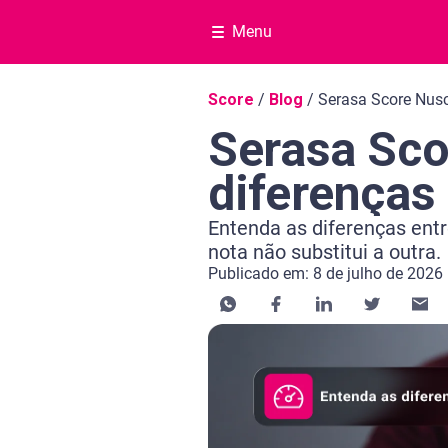
Menu
Navegação do blog
Score
/
Blog
/
Serasa Score Nus
Serasa Sco
diferenças
Entenda as diferenças ent
nota não substitui a outra.
Publicado em: 8 de julho de 2026
Categoria Consultar Score
Tempo de leitura: 8 minutos