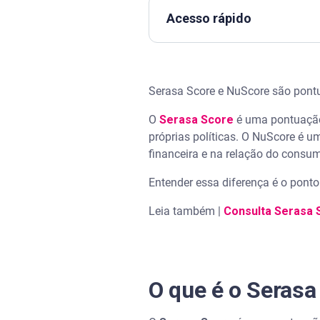
Acesso rápido
O que é o Serasa Score?
Serasa Score e NuScore são pontua
Quais fatores influenciam o S
O
Serasa Score
é uma pontuação 
O que é o NuScore?
próprias políticas. O NuScore é u
financeira e na relação do consu
O que o Nubank informa que 
Entender essa diferença é o pont
Serasa Score e NuScore: quais
Leia também |
Consulta Serasa 
O NuScore substitui o Serasa 
O NuScore interfere no Serasa
O que é o Serasa
Por que as duas pontuações p