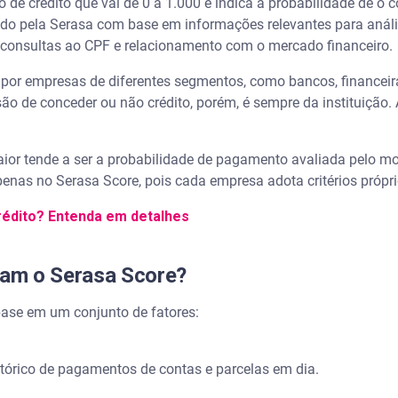
de crédito que vai de 0 a 1.000 e indica a probabilidade de o
do pela Serasa com base em informações relevantes para anális
crédito de forma segura?
, consultas ao CPF e relacionamento com o mercado financeiro.
e gratuitamente
por empresas de diferentes segmentos, como bancos, financeira
isão de conceder ou não crédito, porém, é sempre da instituição.
erasa Score e NuScore
a Score?
ior tende a ser a probabilidade de pagamento avaliada pelo mo
enas no Serasa Score, pois cada empresa adota critérios própri
dito no Nubank?
rédito? Entenda em detalhes
iferente do NuScore?
ciam o Serasa Score?
core?
base em um conjunto de fatores:
ontuação de crédito?
tórico de pagamentos de contas e parcelas em dia.