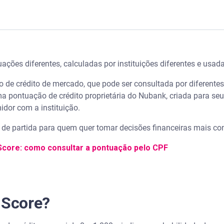
ções diferentes, calculadas por instituições diferentes e usad
erasa Score?
de crédito de mercado, que pode ser consultada por diferent
ma pontuação de crédito proprietária do Nubank, criada para se
midor com a instituição.
considera no NuScore?
o de partida para quem quer tomar decisões financeiras mais co
 são as principais diferenças?
Score: como consultar a pontuação pelo CPF
Score?
 Score?
 Score?
odem ser diferentes?