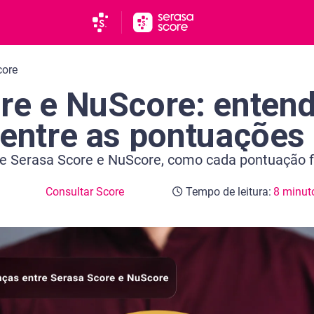
core
re e NuScore: entend
 entre as pontuações
re Serasa Score e NuScore, como cada pontuação 
Consultar Score
Tempo de leitura:
8 minut