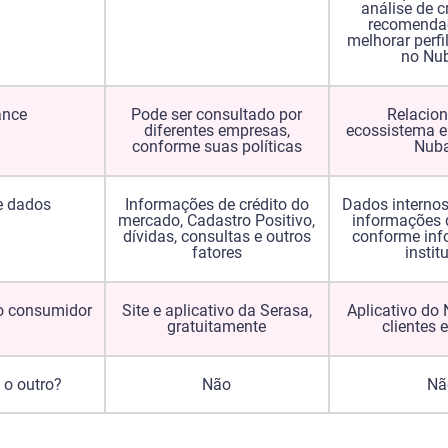
análise de c
recomenda
melhorar perfi
no Nu
ance
Pode ser consultado por
Relacio
diferentes empresas,
ecossistema e
conforme suas políticas
Nub
e dados
Informações de crédito do
Dados interno
mercado, Cadastro Positivo,
informações 
dívidas, consultas e outros
conforme inf
fatores
instit
o consumidor
Site e aplicativo da Serasa,
Aplicativo do
gratuitamente
clientes 
 o outro?
Não
Nã