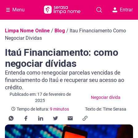
Menu
Entrar
Navegação do blog
Limpa Nome Online
/
Blog
/
Itau Financiamento Como
Negociar Dividas
Itaú Financiamento: como
negociar dívidas
Entenda como renegociar parcelas vencidas de
financiamento do Itaú e recuperar seu acesso ao
crédito.
Categoria Negociar dívida
Tempo de leitura: 9 minutos
Publicado em: 17 de fevereiro de
Negociar dívida
2025
Tempo de leitura:
9 minutos
Texto de: Time Serasa