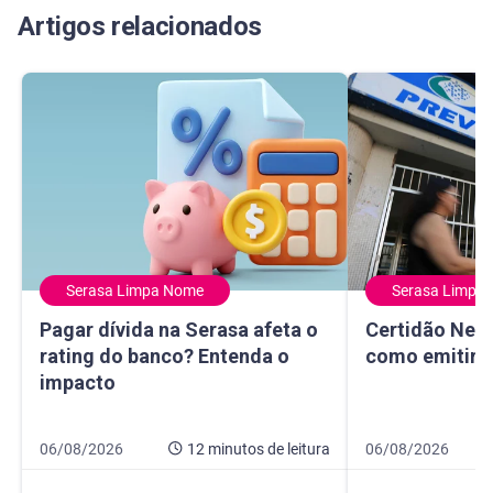
Artigos relacionados
Serasa Limpa Nome
Serasa Limpa
Pagar dívida na Serasa afeta o rating do banco? Entenda 
Certidão Negativ
Pagar dívida na Serasa afeta o
Certidão Nega
rating do banco? Entenda o
como emitir e
impacto
Data de publicação 6 de agosto de 2026
12 minutos de leitura
Data de publicaçã
8 minutos de leitur
06/08/2026
12 minutos
de leitura
06/08/2026