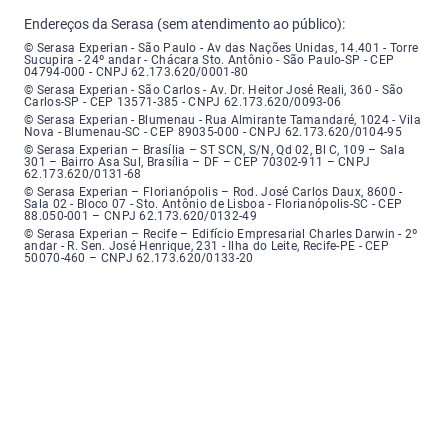
Endereços da Serasa (sem atendimento ao público):
Serasa Experian - São Paulo - Endereço: Avenida das Nações Unidas, núme
© Serasa Experian - São Paulo - Av das Nações Unidas, 14.401 - Torre
Sucupira - 24º andar - Chácara Sto. Antônio - São Paulo-SP - CEP
04794-000 - CNPJ 62.173.620/0001-80
Serasa Experian - São Carlos - Endereço: Avenida Doutor Heitor José Real
© Serasa Experian - São Carlos - Av. Dr. Heitor José Reali, 360 - São
Carlos-SP - CEP 13571-385 - CNPJ 62.173.620/0093-06
Serasa Experian - Blumenau - Endereço: Rua Almirante Tamandaré, número
© Serasa Experian - Blumenau - Rua Almirante Tamandaré, 1024 - Vila
Nova - Blumenau-SC - CEP 89035-000 - CNPJ 62.173.620/0104-95
Serasa Experian - Brasília, Endereço: Setor Comercial Norte, sem número, e
© Serasa Experian – Brasília – ST SCN, S/N, Qd 02, Bl C, 109 – Sala
301 – Bairro Asa Sul, Brasília – DF – CEP 70302-911 – CNPJ
62.173.620/0131-68
Serasa Experian - Florianópolis, Endereço: Rodovia José Carlos, número 8
© Serasa Experian – Florianópolis – Rod. José Carlos Daux, 8600 -
Sala 02 - Bloco 07 - Sto. Antônio de Lisboa - Florianópolis-SC - CEP
88.050-001 – CNPJ 62.173.620/0132-49
Serasa Experian - Recife, Endereço: Edifício Empresarial Charles Darwin,
© Serasa Experian – Recife – Edifício Empresarial Charles Darwin - 2º
andar - R. Sen. José Henrique, 231 - Ilha do Leite, Recife-PE - CEP
50070-460 – CNPJ 62.173.620/0133-20