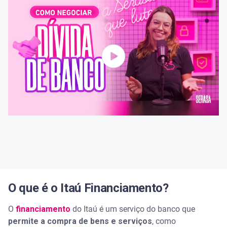
Escolha a melhor forma de pagamento
Leia atentamente os termos do acordo
O que acontece se eu não pagar o financiamento
do Itaú?
Negativação do nome
Redução do Serasa Score
Dívida protestada
Leilão de bens
O que é o Itaú Financiamento?
Negocie outras dívidas com o Serasa Limpa Nome
O
financiamento
do Itaú é um serviço do banco que
permite a compra de bens e serviços
, como