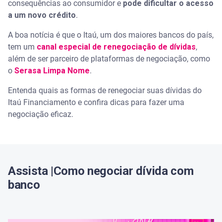
consequências ao consumidor e
pode dificultar o acesso
Pelo Serasa Limpa Nome
a um novo crédito
.
A boa notícia é que o Itaú, um dos maiores bancos do país,
Pelo site Renegociação Itaú
tem um
canal especial de renegociação de dívidas
,
além de ser parceiro de plataformas de negociação, como
Pelo app do Itaú (para correntistas)
o
Serasa Limpa Nome
.
Pelo WhatsApp
Entenda quais as formas de renegociar suas dívidas do
Itaú Financiamento e confira dicas para fazer uma
Pela Central de Atendimento
negociação eficaz.
Itaú Financiamento: boleto pode ser emitido pelo
site
Itaú Financiamentos: quitação vale a pena?
Assista |Como negociar dívida com
banco
Dicas para uma negociação eficaz com o Itaú
Avalie sua situação financeira antes de negociar