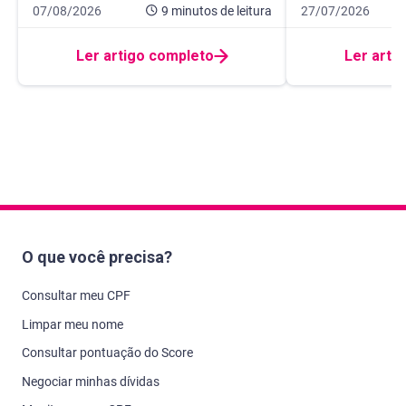
Data de publicação 7 de agosto de 2026
9 minutos de leitura
Data de publicação
11 minutos de leit
07/08/2026
9 minutos
de leitura
27/07/2026
Ler artigo completo
Ler arti
O que você precisa?
Consultar meu CPF
Limpar meu nome
Consultar pontuação do Score
Negociar minhas dívidas