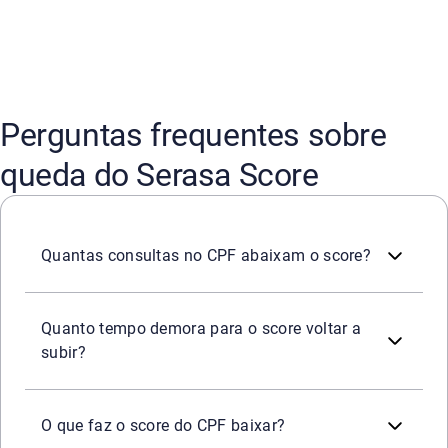
Perguntas frequentes sobre
queda do Serasa Score
Muitas consultas de empresas ao CPF em um curto períod
Quantas consultas no CPF abaixam o score?
Não há um prazo único oficial. A recuperação depende d
Quanto tempo demora para o score voltar a
subir?
Os fatores que podem diminuir o score incluem dívidas 
O que faz o score do CPF baixar?