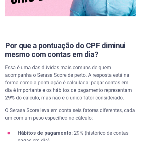
Consulte seu Serasa Score e descubra o que mudou
Perguntas frequentes sobre queda do Serasa Score
Quantas consultas no CPF abaixam o score?
Por que a pontuação do CPF diminui
mesmo com contas em dia?
Quanto tempo demora para o score voltar a subir?
Essa é uma das dúvidas mais comuns de quem
O que faz o score do CPF baixar?
acompanha o Serasa Score de perto. A resposta está na
forma como a pontuação é calculada: pagar contas em
Meu score caiu 200 pontos de uma vez. O que pode
dia é importante e os hábitos de pagamento representam
ter acontecido?
29%
do cálculo, mas não é o único fator considerado.
O Serasa Score leva em conta seis fatores diferentes, cada
um com um peso específico no cálculo:
Hábitos de pagamento:
29% (histórico de contas
pagas em dia).