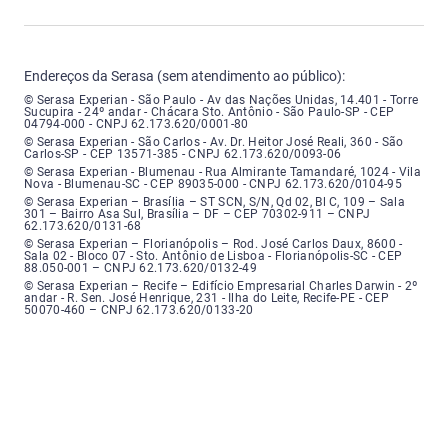
Endereços da Serasa (sem atendimento ao público):
Serasa Experian - São Paulo - Endereço: Avenida das Nações Unidas, núme
© Serasa Experian - São Paulo - Av das Nações Unidas, 14.401 - Torre
Sucupira - 24º andar - Chácara Sto. Antônio - São Paulo-SP - CEP
04794-000 - CNPJ 62.173.620/0001-80
Serasa Experian - São Carlos - Endereço: Avenida Doutor Heitor José Real
© Serasa Experian - São Carlos - Av. Dr. Heitor José Reali, 360 - São
Carlos-SP - CEP 13571-385 - CNPJ 62.173.620/0093-06
Serasa Experian - Blumenau - Endereço: Rua Almirante Tamandaré, número
© Serasa Experian - Blumenau - Rua Almirante Tamandaré, 1024 - Vila
Nova - Blumenau-SC - CEP 89035-000 - CNPJ 62.173.620/0104-95
Serasa Experian - Brasília, Endereço: Setor Comercial Norte, sem número, e
© Serasa Experian – Brasília – ST SCN, S/N, Qd 02, Bl C, 109 – Sala
301 – Bairro Asa Sul, Brasília – DF – CEP 70302-911 – CNPJ
62.173.620/0131-68
Serasa Experian - Florianópolis, Endereço: Rodovia José Carlos, número 8
© Serasa Experian – Florianópolis – Rod. José Carlos Daux, 8600 -
Sala 02 - Bloco 07 - Sto. Antônio de Lisboa - Florianópolis-SC - CEP
88.050-001 – CNPJ 62.173.620/0132-49
Serasa Experian - Recife, Endereço: Edifício Empresarial Charles Darwin,
© Serasa Experian – Recife – Edifício Empresarial Charles Darwin - 2º
andar - R. Sen. José Henrique, 231 - Ilha do Leite, Recife-PE - CEP
50070-460 – CNPJ 62.173.620/0133-20