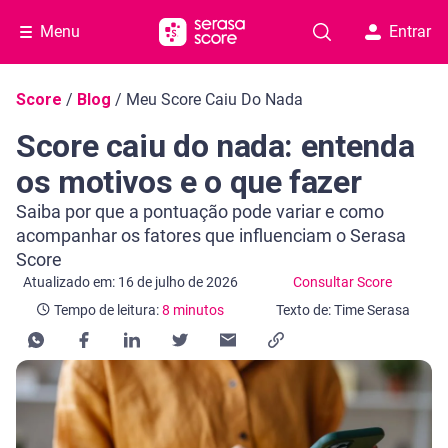
Menu
Entrar
Navegação do blog
Score
/
Blog
/
Meu Score Caiu Do Nada
Score caiu do nada: entenda
os motivos e o que fazer
Saiba por que a pontuação pode variar e como
acompanhar os fatores que influenciam o Serasa
Score
Categoria Consultar Score
Tempo de leitura: 8 minutos
Atualizado em: 16 de julho de 2026
Consultar Score
Tempo de leitura:
8 minutos
Texto de: Time Serasa