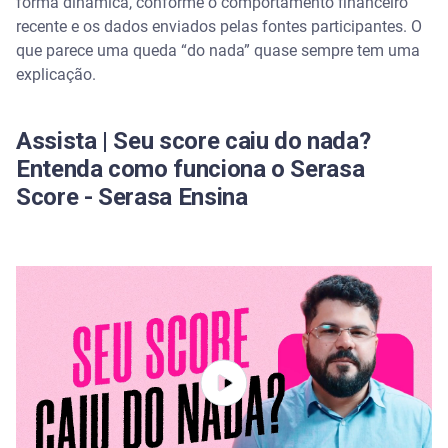
forma dinâmica, conforme o comportamento financeiro
recente e os dados enviados pelas fontes participantes. O
Quantas consultas no CPF abaixam o score?
que parece uma queda “do nada” quase sempre tem uma
explicação.
O impacto de novos contratos e empréstimos na
pontuação
Assista | Seu score caiu do nada?
Quitar um empréstimo pode fazer o score cair?
Entenda como funciona o Serasa
Score - Serasa Ensina
Nova negativação
Atraso no pagamento de contas
Como descobrir o motivo da queda do seu Serasa
Score
Quanto tempo demora para o score voltar a subir?
O que pode ajudar a cuidar da pontuação e
monitorar o CPF