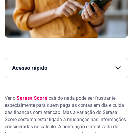
Acesso rápido
Assista | Seu score caiu do nada? Entenda como
funciona o Serasa Score - Serasa Ensina
Ver o
Serasa Score
cair do nada pode ser frustrante,
Por que a pontuação do CPF diminui mesmo com
especialmente para quem paga as contas em dia e cuida
contas em dia?
das finanças com atenção. Mas a variação do Serasa
Score costuma estar ligada a mudanças nas informações
O que faz o score do CPF cair? Conheça os
consideradas no cálculo. A pontuação é atualizada de
principais motivos