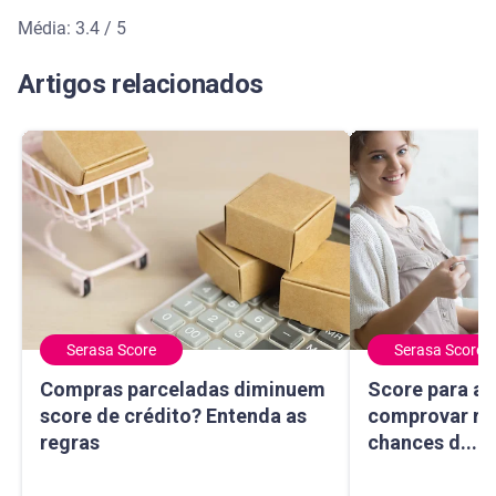
Média: 3.4 / 5
Média de avaliação: 3.4 de 5
Artigos relacionados
Serasa Score
Serasa Score
Compras parceladas diminuem score de crédito? Entenda 
Score para autô
Compras parceladas diminuem
Score para a
score de crédito? Entenda as
comprovar re
regras
chances d...