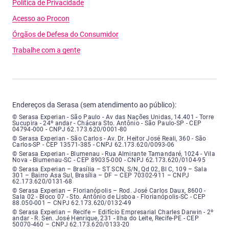
Política de Privacidade
Acesso ao Procon
Órgãos de Defesa do Consumidor
Trabalhe com a gente
Endereços da Serasa (sem atendimento ao público):
Serasa Experian - São Paulo - Endereço: Avenida das Nações Unidas, núme
© Serasa Experian - São Paulo - Av das Nações Unidas, 14.401 - Torre
Sucupira - 24º andar - Chácara Sto. Antônio - São Paulo-SP - CEP
04794-000 - CNPJ 62.173.620/0001-80
Serasa Experian - São Carlos - Endereço: Avenida Doutor Heitor José Real
© Serasa Experian - São Carlos - Av. Dr. Heitor José Reali, 360 - São
Carlos-SP - CEP 13571-385 - CNPJ 62.173.620/0093-06
Serasa Experian - Blumenau - Endereço: Rua Almirante Tamandaré, número
© Serasa Experian - Blumenau - Rua Almirante Tamandaré, 1024 - Vila
Nova - Blumenau-SC - CEP 89035-000 - CNPJ 62.173.620/0104-95
Serasa Experian - Brasília, Endereço: Setor Comercial Norte, sem número, e
© Serasa Experian – Brasília – ST SCN, S/N, Qd 02, Bl C, 109 – Sala
301 – Bairro Asa Sul, Brasília – DF – CEP 70302-911 – CNPJ
62.173.620/0131-68
Serasa Experian - Florianópolis, Endereço: Rodovia José Carlos, número 8
© Serasa Experian – Florianópolis – Rod. José Carlos Daux, 8600 -
Sala 02 - Bloco 07 - Sto. Antônio de Lisboa - Florianópolis-SC - CEP
88.050-001 – CNPJ 62.173.620/0132-49
Serasa Experian - Recife, Endereço: Edifício Empresarial Charles Darwin,
© Serasa Experian – Recife – Edifício Empresarial Charles Darwin - 2º
andar - R. Sen. José Henrique, 231 - Ilha do Leite, Recife-PE - CEP
50070-460 – CNPJ 62.173.620/0133-20