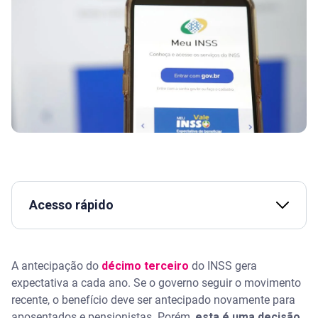
Acesso rápido
Assista | COMO vai funcionar a ANTECIPAÇÃO do
13º salário para aposentados? - Serasa Ensina
A antecipação do
décimo terceiro
do INSS gera
expectativa a cada ano. Se o governo seguir o movimento
O que é a antecipação do décimo terceiro do INSS?
recente, o benefício deve ser antecipado novamente para
aposentados e pensionistas. Porém,
esta é uma decisão