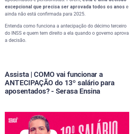
Como são feitos os pagamentos de antecipação do
excepcional que precisa ser aprovada todos os anos
e
13º salário
ainda não está confirmada para 2025.
Como saber a data de pagamento do 13º salário do
Entenda como funciona a antecipação do décimo terceiro
INSS
do INSS e quem tem direito a ela quando o governo aprova
a decisão.
Como consultar o décimo terceiro pelo Meu INSS
Quanto cada um vai receber
Quem tem direito a receber o 13º salário do INSS?
Assista | COMO vai funcionar a
ANTECIPAÇÃO do 13º salário para
Vai ter décimo terceiro do Bolsa Família?
aposentados? - Serasa Ensina
Como solicitar a antecipação do décimo terceiro?
Condições oferecidas pelos bancos para
antecipação do 13º