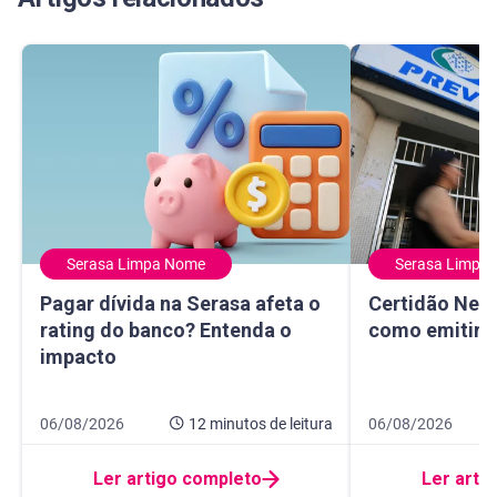
Serasa Limpa Nome
Serasa Limpa
Pagar dívida na Serasa afeta o rating do banco? Entenda 
Certidão Negativ
Pagar dívida na Serasa afeta o
Certidão Nega
rating do banco? Entenda o
como emitir e
impacto
Data de publicação 6 de agosto de 2026
12 minutos de leitura
Data de publicaçã
8 minutos de leitur
06/08/2026
12 minutos
de leitura
06/08/2026
Ler artigo completo
Ler arti