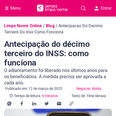
Menu
Entrar
Navegação do blog
Limpa Nome Online
/
Blog
/
Antecipacao Do Decimo
Terceiro Do Inss Como Funciona
Antecipação do décimo
terceiro do INSS: como
funciona
O adiantamento foi liberado nos últimos anos para
os beneficiários. A medida precisa ser aprovada a
cada ano.
Categoria Negociar dívida
Tempo de leitura: 9 minutos
Publicado em: 12 de março de 2025
Negociar dívida
Tempo de leitura:
9 minutos
Texto de: Time Serasa