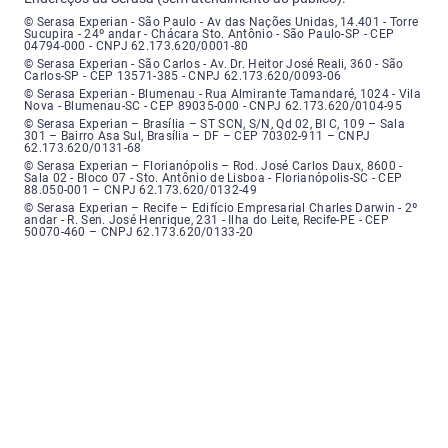
Serasa Experian - São Paulo - Endereço: Avenida das Nações Unidas, núme
© Serasa Experian - São Paulo - Av das Nações Unidas, 14.401 - Torre
Sucupira - 24º andar - Chácara Sto. Antônio - São Paulo-SP - CEP
04794-000 - CNPJ 62.173.620/0001-80
Serasa Experian - São Carlos - Endereço: Avenida Doutor Heitor José Real
© Serasa Experian - São Carlos - Av. Dr. Heitor José Reali, 360 - São
Carlos-SP - CEP 13571-385 - CNPJ 62.173.620/0093-06
Serasa Experian - Blumenau - Endereço: Rua Almirante Tamandaré, número
© Serasa Experian - Blumenau - Rua Almirante Tamandaré, 1024 - Vila
Nova - Blumenau-SC - CEP 89035-000 - CNPJ 62.173.620/0104-95
Serasa Experian - Brasília, Endereço: Setor Comercial Norte, sem número, e
© Serasa Experian – Brasília – ST SCN, S/N, Qd 02, Bl C, 109 – Sala
301 – Bairro Asa Sul, Brasília – DF – CEP 70302-911 – CNPJ
62.173.620/0131-68
Serasa Experian - Florianópolis, Endereço: Rodovia José Carlos, número 8
© Serasa Experian – Florianópolis – Rod. José Carlos Daux, 8600 -
Sala 02 - Bloco 07 - Sto. Antônio de Lisboa - Florianópolis-SC - CEP
88.050-001 – CNPJ 62.173.620/0132-49
Serasa Experian - Recife, Endereço: Edifício Empresarial Charles Darwin,
© Serasa Experian – Recife – Edifício Empresarial Charles Darwin - 2º
andar - R. Sen. José Henrique, 231 - Ilha do Leite, Recife-PE - CEP
50070-460 – CNPJ 62.173.620/0133-20